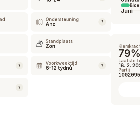
Bloe
Juni
aad
Ondersteuning
?
Ano
Standplaats
Zon
Kiemkrac
79
Laatste t
Voorkweektijd
18. 2. 2
?
?
6-12 týdnů
Partij
100209
?