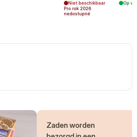
Niet beschikbaar
Op vo
Pro rok
2026
nedostupné
Zaden worden
bezorgd in een