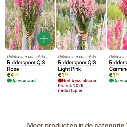
Delphinium consolida
Delphinium consolida
Delphiniu
Ridderspoor QIS
Ridderspoor QIS
Ridders
Rose
Light Pink
Carmin
€
4
€
1
€
1
59
79
79
Op voorraad
Niet beschikbaar
Op voo
Pro rok
2026
nedostupné
Meer producten in de categorie