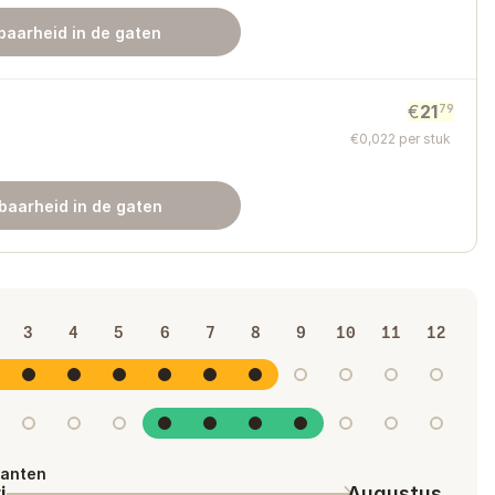
baarheid in de gaten
€
21
79
€
0
,
022
per stuk
baarheid in de gaten
3
4
5
6
7
8
9
10
11
12
lanten
i
Augustus