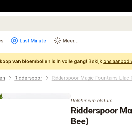
es
Last Minute
Meer…
oop van bloembollen is in volle gang!
Bekijk
ons aanbod v
en
Ridderspoor
Ridderspoor Magic Fountains Lilac 
Delphinium elatum
Ridderspoor Mag
Bee)