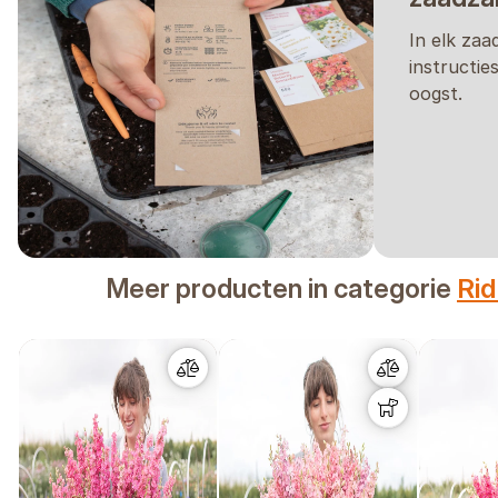
In elk zaa
instructie
oogst.
Meer producten in categorie
Ri