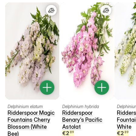
Delphinium elatum
Delphinium hybrida
Delphiniu
Ridderspoor Magic
Ridderspoor
Ridder
Fountains Cherry
Benary’s Pacific
Fountai
Blossom (White
Astolat
White
€
2
€
2
89
89
Bee)