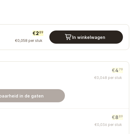
€
2
89
In winkelwagen
€
0
,
058
per stuk
€
4
79
€
0
,
048
per stuk
aarheid in de gaten
€
8
89
€
0
,
036
per stuk