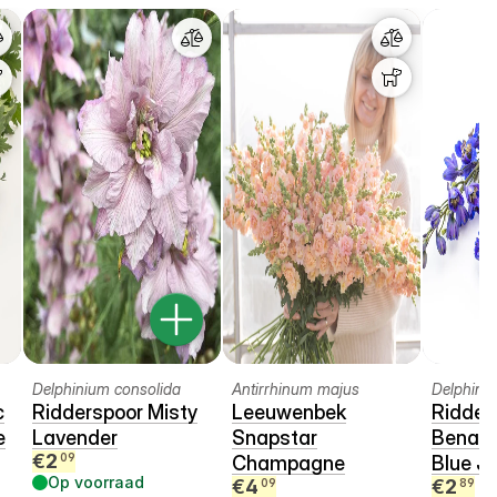
Delphinium consolida
Antirrhinum majus
Delphini
c
Ridderspoor Misty
Leeuwenbek
Ridder
e
Lavender
Snapstar
Benary’
€
2
09
Champagne
Blue J
Op voorraad
€
4
€
2
09
89