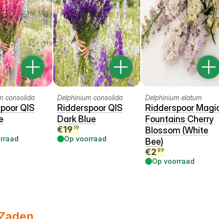
m consolida
Delphinium consolida
Delphinium elatum
poor QIS
Ridderspoor QIS
Ridderspoor Magi
e
Dark Blue
Fountains Cherry
€
19
19
Blossom (White
rraad
Op voorraad
Bee)
€
2
89
Op voorraad
Zaden