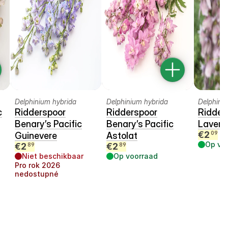
Delphinium hybrida
Delphinium hybrida
Delphini
c
Ridderspoor
Ridderspoor
Ridder
Benary’s Pacific
Benary’s Pacific
Lavend
€
2
09
Guinevere
Astolat
Op vo
€
2
€
2
89
89
Niet beschikbaar
Op voorraad
Pro rok
2026
nedostupné