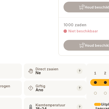
Houd beschik
1000 zaden
Niet beschikbaar
Houd beschik
Direct zaaien
?
Ne
1
2
drogen
Giftig
?
Ano
Uitp
Kiemtemperatuur
?
Januar
18-24