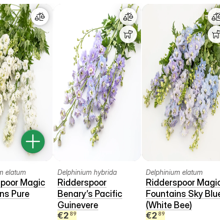
m elatum
Delphinium hybrida
Delphinium elatum
spoor Magic
Ridderspoor
Ridderspoor Magi
ns Pure
Benary’s Pacific
Fountains Sky Blu
Guinevere
(White Bee)
€
2
€
2
89
89