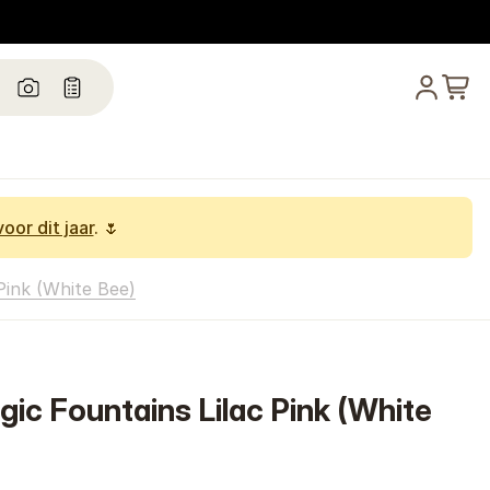
oor dit jaar
. 🌷
Pink (White Bee)
ic Fountains Lilac Pink (White