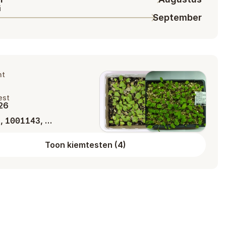
i
September
ht
%
est
026
,
, …
5
1001143
Toon kiemtesten
(
4
)