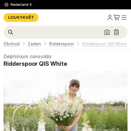
Nederland
€
Obchod
Zaden
Ridderspoor
Ridderspoor QIS White
Delphinium consolida
Ridderspoor QIS White