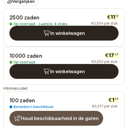
Vergelijken
€
11
19
2500 zaden
€
0
,
004
per stuk
Op voorraad
·
Laatste
4
stuks
In winkelwagen
€
17
49
10000 zaden
€
0
,
002
per stuk
Op voorraad
In winkelwagen
PŘIPRAVUJEME
€
1
69
100 zaden
€
0
,
017
per stuk
Binnenkort beschikbaar
Houd beschikbaarheid in de gaten