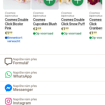
Cosmos
Cosmos
Cosmos
Cosmos
bipinnatus
bipinnatus
bipinnatus
bipinnatus
Cosmea Double
Cosmea
Cosmea Double
Cosmea D
Click Bicolor
Cupcakes Blush
Click Snow Puff
Click
Pink
Cranberri
€
2
€
1
09
99
€
1
€
1
99
99
Op voorraad
Op voorraad
Binnenkort
Op voorr
verwacht
Napište nám přes
Formulář
Napište nám přes
WhatsApp
Napište nám přes
Messenger
Napište nám přes
Instagram