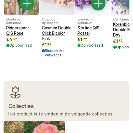
Delphinium
Cosmos
Limonium
Centaurea 
consolida
bipinnatus
sinuatum
Korenbloem
Ridderspoor
Cosmea Double
Statice QIS
Double Bl
QIS Rose
Click Bicolor
Pastel
Boy
Pink
€
4
€
1
59
99
€
1
69
€
1
99
Op voorraad
Op voorraad
Op voorr
Binnenkort
verwacht
Collecties
Het product
is te vinden in de volgende collecties
.