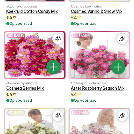
Saponaria vaccaria
Cosmos bipinnatus
Koekruid Cotton Candy Mix
Cosmea Vanilla & Snow Mix
€
4
€
4
19
19
Op voorraad
Op voorraad
MIX BAREV
MIX BAREV
Cosmos bipinnatus
Callistephus chinensis
Cosmea Berries Mix
Aster Raspberry Season Mix
€
4
€
4
19
19
Op voorraad
Op voorraad
MIX BAREV
MIX BAREV