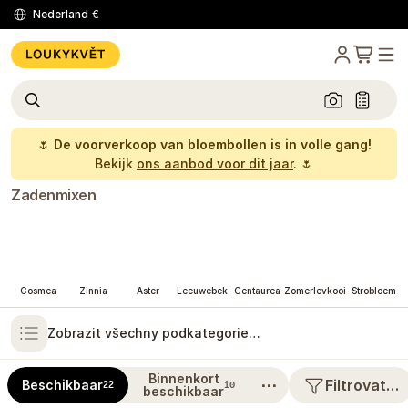
Nederland
€
🌷
De voorverkoop van bloembollen is in volle gang!
Bekijk
ons aanbod voor dit jaar
. 🌷
Zadenmixen
Cosmea
Zinnia
Aster
Leeuwebek
Centaurea
Zomerlevkooi
Strobloem
Zobrazit všechny podkategorie…
Binnenkort
⋯
Filtrovat…
Beschikbaar
22
10
beschikbaar