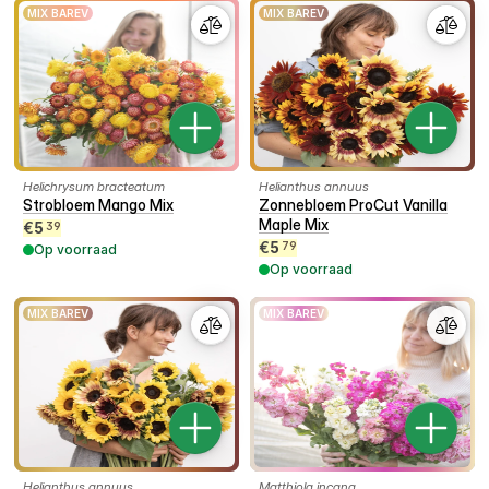
MIX BAREV
MIX BAREV
Helichrysum bracteatum
Helianthus annuus
Strobloem Mango Mix
Zonnebloem ProCut Vanilla
Maple Mix
€
5
39
€
5
79
Op voorraad
Op voorraad
MIX BAREV
MIX BAREV
Helianthus annuus
Matthiola incana