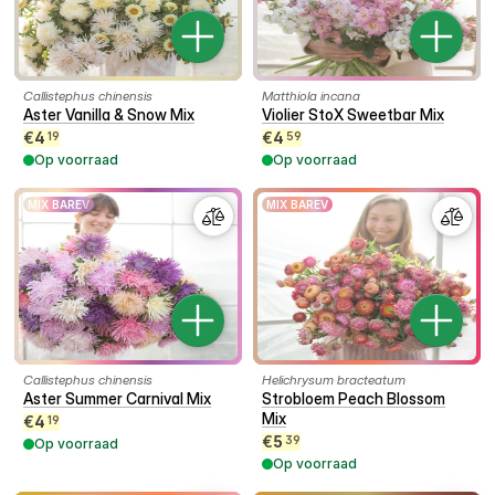
Callistephus chinensis
Matthiola incana
Aster Vanilla & Snow Mix
Violier StoX Sweetbar Mix
€
4
€
4
19
59
Op voorraad
Op voorraad
MIX BAREV
MIX BAREV
Callistephus chinensis
Helichrysum bracteatum
Aster Summer Carnival Mix
Strobloem Peach Blossom
Mix
€
4
19
€
5
39
Op voorraad
Op voorraad