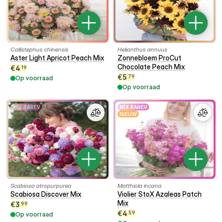
Callistephus chinensis
Helianthus annuus
Aster Light Apricot Peach Mix
Zonnebloem ProCut
Chocolate Peach Mix
€
4
19
€
5
79
Op voorraad
Op voorraad
MIX BAREV
MIX BAREV
NIEUW
Scabiosa atropurpurea
Matthiola incana
Scabiosa Discover Mix
Violier StoX Azaleas Patch
Mix
€
3
99
€
4
59
Op voorraad