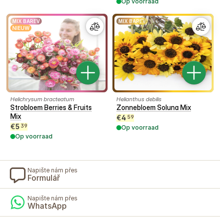
Op voorraad
MIX BAREV
MIX BAREV
NIEUW
Helichrysum bracteatum
Helianthus debilis
Strobloem Berries & Fruits
Zonnebloem Soluna Mix
Mix
€
4
59
€
5
39
Op voorraad
Op voorraad
Napište nám přes
Formulář
Napište nám přes
WhatsApp