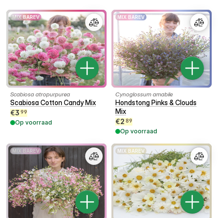
MIX BAREV
MIX BAREV
Scabiosa atropurpurea
Cynoglossum amabile
Scabiosa Cotton Candy Mix
Hondstong Pinks & Clouds
Mix
€
3
99
€
2
89
Op voorraad
Op voorraad
MIX BAREV
MIX BAREV