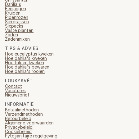
Dahlia's
Eenjarigen
Kruiden
Pioenrozen
Siergrassen
Sixpacks
Vaste planten
Zaden
Zadenmixen
TIPS & ADVIES
Hoe eucalyptus kweken
Hoe dahlia's kweken
Hoe tulpen kweken
Hoe dahlia's bewaren
Hoe dahlia's rooien
LOUKYKVĚT
Contact
Vacatures
Nieuwsbrief
INFORMATIE
Betaalmethoden
Verzendmethoden
Retourbeleid
Algemene voorwaarden
Privacybeleid
Cookiebeleid
Fytosanitaire regelgeving