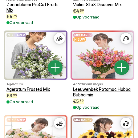
Zonnebloem ProCut Fruits
Violier StoX Discover Mix
Mix
€
4
59
€
5
79
Op voorraad
Op voorraad
MIX BAREV
MIX BAREV
NIEUW
Ageratum
Antirrhinum majus
Ageratum Frosted Mix
Leeuwenbek Potomac Hubba
Bubba mix
€
3
99
€
5
39
Op voorraad
Op voorraad
MIX BAREV
MIX BAREV