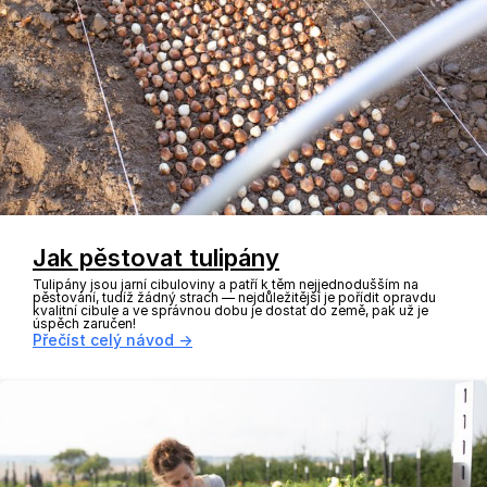
Jak pěstovat tulipány
Tulipány jsou jarní cibuloviny a patří k těm nejjednodušším na
pěstování, tudíž žádný strach — nejdůležitější je pořídit opravdu
kvalitní cibule a ve správnou dobu je dostat do země, pak už je
úspěch zaručen!
Přečíst celý návod →