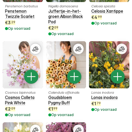
Penstemon barbatus
Nigella damascena
Celosia spicata
Penstemon
Juffertje-in-het-
Celosia Xantippe
Twizzle Scarlet
groen Albion Black
€
4
99
Pod
€
3
29
Op voorraad
€
2
09
Op voorraad
Op voorraad
Cosmos bipinnatus
Calendula officinalis
Lonas inodora
Cosmos Colleta
Goudsbloem
Lonas inodora
Pink White
Pygmy Buff
€
1
79
€
2
€
1
09
99
Op voorraad
Op voorraad
Op voorraad