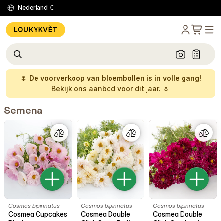
Nederland
€
🌷
De voorverkoop van bloembollen is in volle gang!
Bekijk
ons aanbod voor dit jaar
. 🌷
Semena
Cosmos bipinnatus
Cosmos bipinnatus
Cosmos bipinnatus
Cosmea Cupcakes
Cosmea Double
Cosmea Double