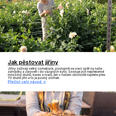
Jak pěstovat jiřiny
Jiřiny zažívají velký comeback, postupně se vrací zpět na naše
zahrádky a zároveň i do vázaných kytic. Existuje jich nepřeberné
množství druhů, barev a tvarů, jen v našem obchodě najdete přes
70 druhů jiřin a to je pouhý zlomek.
Přečíst celý návod →