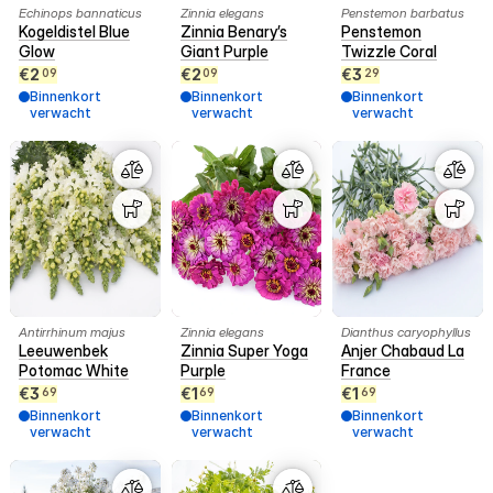
Echinops bannaticus
Zinnia elegans
Penstemon barbatus
Kogeldistel Blue
Zinnia Benary’s
Penstemon
Glow
Giant Purple
Twizzle Coral
€
2
€
2
€
3
09
09
29
Binnenkort
Binnenkort
Binnenkort
verwacht
verwacht
verwacht
Antirrhinum majus
Zinnia elegans
Dianthus caryophyllus
Leeuwenbek
Zinnia Super Yoga
Anjer Chabaud La
Potomac White
Purple
France
€
3
€
1
€
1
69
69
69
Binnenkort
Binnenkort
Binnenkort
verwacht
verwacht
verwacht