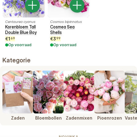
Centaurea cyanus
Cosmos bipinnatus
Korenbloem Tall
Cosmea Sea
Double Blue Boy
Shells
€
1
€
3
69
99
Op voorraad
Op voorraad
Kategorie
Zaden
Bloembollen
Zadenmixen
Pioenrozen
Vaste
NOVINKA