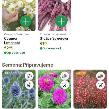
Cosmos bipinnatus
Limonium suworowii
Cosmea
Statice Suworova
Lemonade
€
1
79
€
2
09
Op voorraad
Op voorraad
Semena: Připravujeme
DROOGBLOEMEN
NIEUW