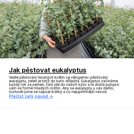
Jak pěstovat eukalyptus
Vedle pěstování řezaných květin se věnujeme i pěstování
eukalyptu, zeleň je totiž do kytic důležitá. Eukalyptus začínáme
každý rok ze semen, část jde do našich kytic a ta druhá putuje k
vám ve formě mladých rostlin. Aby se eukalyptu u vás dařilo,
rozhodli jsme se napsat krátký a co nejupřímnější návod.
Přečíst celý návod →