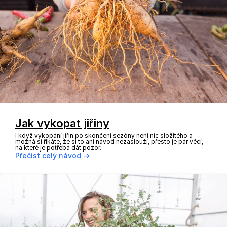
Jak vykopat jiřiny
I když vykopání jiřin po skončení sezóny není nic složitého a
možná si říkáte, že si to ani návod nezaslouží, přesto je pár věcí,
na které je potřeba dát pozor.
Přečíst celý návod →