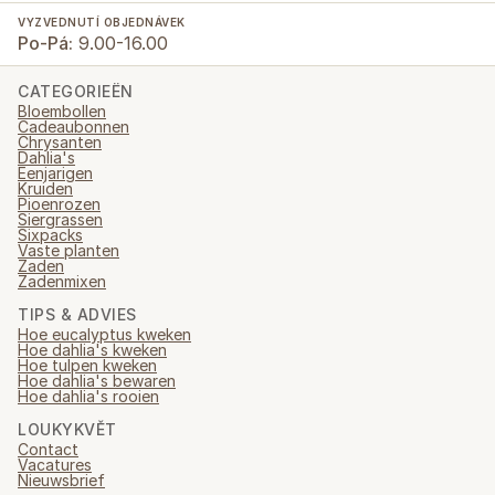
VYZVEDNUTÍ OBJEDNÁVEK
Po-Pá:
9.00-16.00
CATEGORIEËN
Bloembollen
Cadeaubonnen
Chrysanten
Dahlia's
Eenjarigen
Kruiden
Pioenrozen
Siergrassen
Sixpacks
Vaste planten
Zaden
Zadenmixen
TIPS & ADVIES
Hoe eucalyptus kweken
Hoe dahlia's kweken
Hoe tulpen kweken
Hoe dahlia's bewaren
Hoe dahlia's rooien
LOUKYKVĚT
Contact
Vacatures
Nieuwsbrief