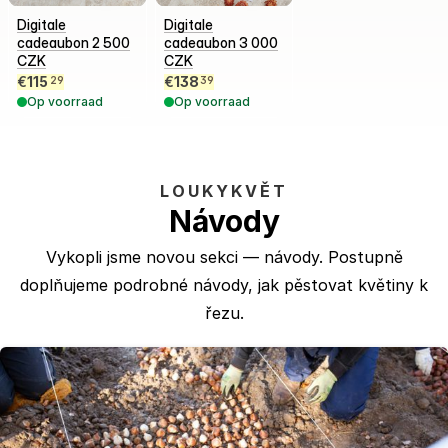
Digitale
Digitale
cadeaubon 2 500
cadeaubon 3 000
CZK
CZK
€
115
€
138
29
39
Op voorraad
Op voorraad
LOUKYKVĚT
Návody
Vykopli jsme novou sekci — návody.
Postupně
doplňujeme podrobné návody,
jak pěstovat květiny k
řezu.