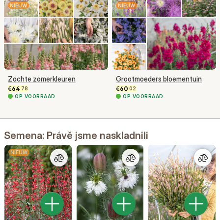
NIEUW
NIEUW
Zachte zomerkleuren
Grootmoeders bloementuin
€
64
€
60
78
02
OP VOORRAAD
OP VOORRAAD
Semena: Právě jsme naskladnili
NIEUW