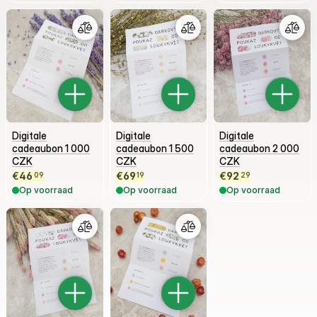
Digitale
Digitale
Digitale
cadeaubon 1 000
cadeaubon 1 500
cadeaubon 2 000
CZK
CZK
CZK
€
46
€
69
€
92
09
19
29
Op voorraad
Op voorraad
Op voorraad