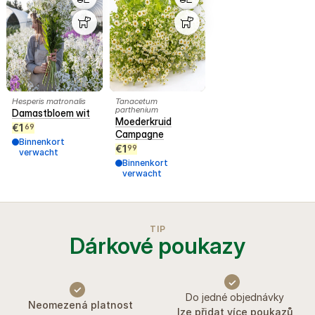
Hesperis matronalis
Tanacetum
parthenium
Damastbloem wit
Moederkruid
€
1
69
Campagne
Binnenkort
€
1
99
verwacht
Binnenkort
verwacht
TIP
Dárkové poukazy
✓
✓
Do jedné objednávky
Neomezená platnost
lze přidat více poukazů