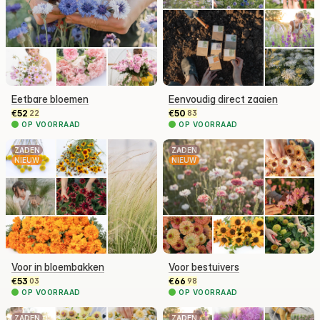
Eetbare bloemen
Eenvoudig direct zaaien
€
52
€
50
22
83
OP VOORRAAD
OP VOORRAAD
ZADEN
ZADEN
NIEUW
NIEUW
Voor in bloembakken
Voor bestuivers
€
53
€
66
03
98
OP VOORRAAD
OP VOORRAAD
ZADEN
ZADEN