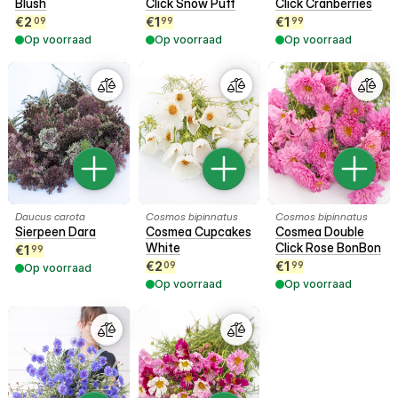
Blush
Click Snow Puff
Click Cranberries
€
2
€
1
€
1
09
99
99
Op voorraad
Op voorraad
Op voorraad
Daucus carota
Cosmos bipinnatus
Cosmos bipinnatus
Sierpeen Dara
Cosmea Cupcakes
Cosmea Double
White
Click Rose BonBon
€
1
99
€
2
€
1
09
99
Op voorraad
Op voorraad
Op voorraad