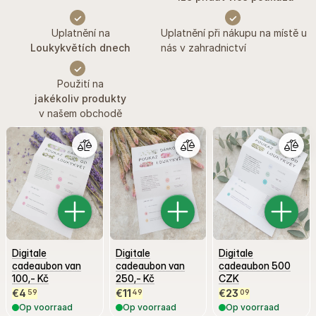
✓
✓
Uplatnění na
Uplatnění při nákupu na místě u
Loukykvětích dnech
nás v zahradnictví
✓
Použití na
jakékoliv produkty
v našem obchodě
Digitale
Digitale
Digitale
cadeaubon van
cadeaubon van
cadeaubon 500
100,- Kč
250,- Kč
CZK
€
4
€
11
€
23
59
49
09
Op voorraad
Op voorraad
Op voorraad