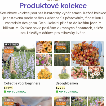
Produktové kolekce
Semínkové kolekce jsou náš kurátorský výběr semen. Každá kolekce
je sestavena
podle našich zkušeností s pěstováním, floristikou i
zahradním designem. Celou kolekci
přidáte do košíku jedním
kliknutím
. Kolekce navíc posíláme
v krásných šanonech
,
takže
jsou i skvělým dárkem pro milovníky květin.
MIX BAREV
ZADEN
ZADEN
NIEUW
NIEUW
Collectie voor beginners
Droogbloemen
€
51
€
77
94
32
OP VOORRAAD
OP VOORRAAD
ZADEN
ZADEN
NIEUW
NIEUW