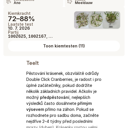
Ano
Meeldauw
Kiemkracht
72–88%
Laatste test
10. 7. 2026
Partij
,
, …
1002625
1002167
Toon kiemtesten
(
11
)
Teelt
Pěstování krásenek, obzvláště odrůdy
Double Click Cranberries, je radost i pro
úplné začátečníky, pokud dodržíte
několik základních pravidel. Ačkoliv je
možný
předpěstování
, nejlepších
výsledků často dosáhnete
přímým
výsevem
přímo na záhon. Pokud se
rozhodnete pro sadbu doma, začněte
nejdříve 2–4 týdny před posledními
mrazy (duben). Krásenky rostou velmi