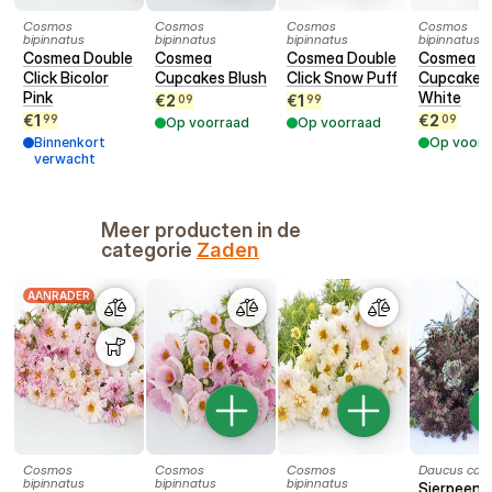
Cosmos
Cosmos
Cosmos
Cosmos
bipinnatus
bipinnatus
bipinnatus
bipinnatus
Cosmea Double
Cosmea
Cosmea Double
Cosmea
Click Bicolor
Cupcakes Blush
Click Snow Puff
Cupcakes
Pink
White
€
2
€
1
09
99
€
1
€
2
99
09
Op voorraad
Op voorraad
Binnenkort
Op voorr
verwacht
Meer producten in de
categorie
Zaden
AANRADER
Cosmos
Cosmos
Cosmos
Daucus caro
bipinnatus
bipinnatus
bipinnatus
Sierpeen 