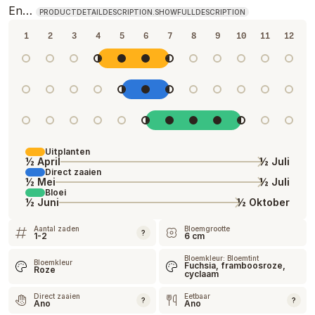
En…
PRODUCTDETAILDESCRIPTION.SHOWFULLDESCRIPTION
1
2
3
4
5
6
7
8
9
10
11
12
Uitplanten
½ April
½ Juli
Direct zaaien
½ Mei
½ Juli
Bloei
½ Juni
½ Oktober
Aantal zaden
Bloemgrootte
?
1-2
6 cm
Bloemkleur: Bloemtint
Bloemkleur
Fuchsia, framboosroze,
Roze
cyclaam
Direct zaaien
Eetbaar
?
?
Ano
Ano