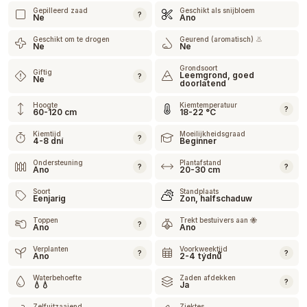
Gepilleerd zaad
Geschikt als snijbloem
?
Ne
Ano
Geschikt om te drogen
Geurend (aromatisch) 👃
Ne
Ne
Grondsoort
Giftig
Leemgrond, goed
?
Ne
doorlatend
Hoogte
Kiemtemperatuur
?
60-120 cm
18-22 °C
Kiemtijd
Moeilijkheidsgraad
?
4-8 dní
Beginner
Ondersteuning
Plantafstand
?
?
Ano
20-30 cm
Soort
Standplaats
Eenjarig
Zon, halfschaduw
Toppen
Trekt bestuivers aan 🐝
?
Ano
Ano
Verplanten
Voorkweektijd
?
?
Ano
2-4 týdnů
Waterbehoefte
Zaden afdekken
?
💧💧
Ja
Zelfuitzaaiend
Ziektes