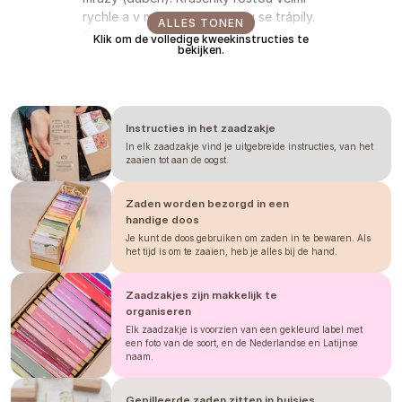
rychle a v malém prostoru by se trápily.
ALLES TONEN
Semena vysejte do hloubky a
zakryjte
Klik om de volledige kweekinstructies te
bekijken.
substrátem
, jelikož ke klíčení potřebují
tmu a vlhko. Ideální teplota pro klíčení je
18–22 °C a první klíčky uvidíte už za 4–8
dní. Při výsevu přímo ven počkejte až
Instructies in het zaadzakje
na
květen
, kdy pomine riziko mrazíků a
půda se prohřeje.
In elk zaadzakje vind je uitgebreide instructies, van het
zaaien tot aan de oogst.
Jedním z nejdůležitějších kroků pro
Zaden worden bezorgd in een
bohatou úrodu květů je
zaštipování
.
handige doos
Jakmile rostlina dosáhne výšky asi 30
Je kunt de doos gebruiken om zaden in te bewaren. Als
cm nebo má 3–4 páry pravých listů,
het tijd is om te zaaien, heb je alles bij de hand.
nebojte se uštípnout vrcholový výhon.
Tento zásah podpoří větvení a zajistí,
Zaadzakjes zijn makkelijk te
že jedna rostlina vyprodukuje nejméně
organiseren
12 stonků plných poloplných až plných
Elk zaadzakje is voorzien van een gekleurd label met
květů v nádherném magentovém
een foto van de soort, en de Nederlandse en Latijnse
odstínu. Vzhledem k tomu, že tato
naam.
odrůda dorůstá výšky 60–120 cm, je
nezbytná
opora
. Můžete natáhnout
Gepilleerde zaden zitten in buisjes