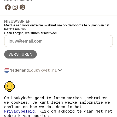
NIEUWSBRIEF
Meld je aan voor onze nieuwsbrief om op de hoogte te blijven van het
laatste nieuws.
Geen zorgen, we sturen er niet veel.
VERSTUREN
Nederland
loukykvet.nl
Česko
© 2016 →
2026
Loukykvět s.r.o.
Slovensko
Loukykvět s.r.o. staat ingeschreven in het handelsregister van de
Polska
gemeentelijke rechtbank in Praag, sectie C, dossier 268616.
Österreich
We zijn aangesloten bij het EKO-KOM-systeem onder nummer
Deutschland
EKF00180493.
Om Loukykvět goed te laten werken, gebruiken
Wij gebruiken registratienummer 0636 voor de afgifte van
France
we cookies. Je kunt lezen welke informatie we
plantenpaspoorten.
opslaan en hoe we dat doen in het
België
Ons KvK-nummer is 05663687, btw-nummer is CZ05663687.
Privacybeleid
. Klik om akkoord te gaan met het
Danmark
Het ID van de data box is eng827q.
gebruik van cookies.
Het EORI-nummer is CZ05663687.