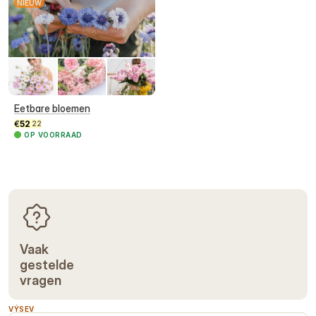
NIEUW
Eetbare bloemen
€
52
22
OP VOORRAAD
Vaak
gestelde
vragen
VÝSEV