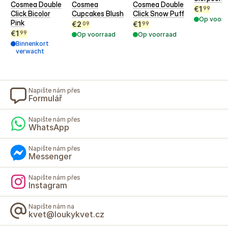
Cosmea Double
Cosmea
Cosmea Double
€
1
99
Click Bicolor
Cupcakes Blush
Click Snow Puff
Op voorr
Pink
€
2
€
1
09
99
€
1
99
Op voorraad
Op voorraad
Binnenkort
verwacht
Napište nám přes
Formulář
Napište nám přes
WhatsApp
Napište nám přes
Messenger
Napište nám přes
Instagram
Napište nám na
kvet@loukykvet.cz