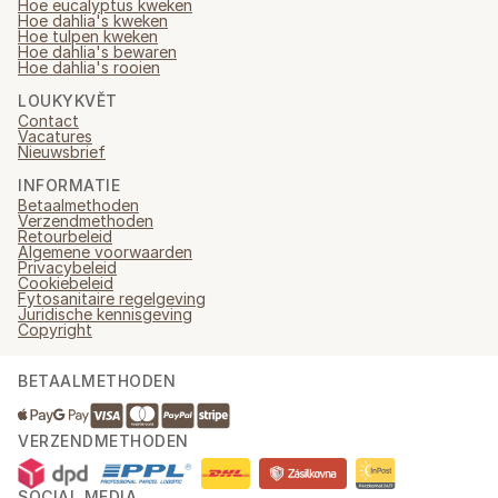
Hoe eucalyptus kweken
Hoe dahlia's kweken
Hoe tulpen kweken
Hoe dahlia's bewaren
Hoe dahlia's rooien
LOUKYKVĚT
Contact
Vacatures
Nieuwsbrief
INFORMATIE
Betaalmethoden
Verzendmethoden
Retourbeleid
Algemene voorwaarden
Privacybeleid
Cookiebeleid
Fytosanitaire regelgeving
Juridische kennisgeving
Copyright
BETAALMETHODEN
VERZENDMETHODEN
SOCIAL MEDIA