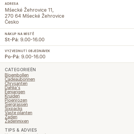
ADRESA
Mšecké Žehrovice 11,
270 64 Mšecké Žehrovice
Česko
NÁKUP NA MÍSTĚ
St-Pá:
9.00-16.00
VYZVEDNUTÍ OBJEDNÁVEK
Po-Pá:
9.00-16.00
CATEGORIEËN
Bloembollen
Cadeaubonnen
Chrysanten
Dahlia's
Eenjarigen
Kruiden
Pioenrozen
Siergrassen
Sixpacks
Vaste planten
Zaden
Zadenmixen
TIPS & ADVIES