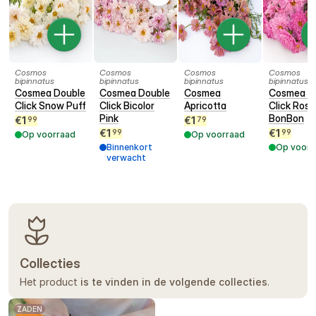
garantie.
Cosmos
Cosmos
Cosmos
Cosmos
bipinnatus
bipinnatus
bipinnatus
bipinnatus
Cosmea Double
Cosmea Double
Cosmea
Cosmea D
Click Snow Puff
Click Bicolor
Apricotta
Click Rose
Pink
BonBon
€
1
€
1
99
79
€
1
€
1
99
99
Op voorraad
Op voorraad
Binnenkort
Op voorr
verwacht
Collecties
Het product
is te vinden in de volgende collecties
.
ZADEN