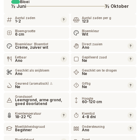
Bloei
½ Juni
½ Oktober
Aantal zaden
Aantal zaden per g
?
1-2
123
Bloemgrootte
Bloemkleur
6 cm
Wit
Bloemkleur: Bloemtint
Direct zaaien
?
Crème, zuiver wit
Ano
Eetbaar
Gepilleerd zaad
?
?
Ano
Ne
Geschikt als snijbloem
Geschikt om te drogen
Ano
Ne
Geurend (aromatisch) 👃
Giftig
?
Ne
Ne
Grondsoort
Hoogte
Leemgrond, arme grond,
60-120 cm
goed doorlatend
Kiemtemperatuur
Kiemtijd
?
?
18-22 °C
4-8 dní
Moeilijkheidsgraad
Ondersteuning
?
Beginner
Ano
Plantafstand
Soort