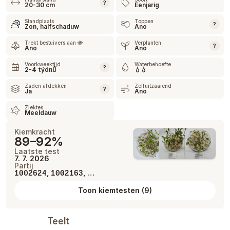
?
20-30 cm
Eenjarig
Standplaats
Toppen
?
Zon, halfschaduw
Ano
Trekt bestuivers aan 🐝
Verplanten
?
Ano
Ano
Voorkweektijd
Waterbehoefte
?
2-4 týdnů
💧💧
Zaden afdekken
Zelfuitzaaiend
?
Ja
Ano
Ziektes
Meeldauw
Kiemkracht
89–92%
Laatste test
7. 7. 2026
Partij
,
, …
1002624
1002163
Toon kiemtesten
(
9
)
Teelt