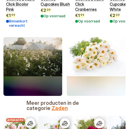
Click Bicolor
Cupcakes Blush
Click
Cupcakes
Pink
Cranberries
White
€
2
09
€
1
€
1
€
2
99
99
09
Op voorraad
Binnenkort
Op voorraad
Op voorr
verwacht
Meer producten in de
categorie
Zaden
AANRADER