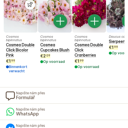
Cosmos
Cosmos
Cosmos
Daucus caro
bipinnatus
bipinnatus
bipinnatus
Sierpeen 
Cosmea Double
Cosmea
Cosmea Double
€
1
99
Click Bicolor
Cupcakes Blush
Click
Op voorr
Pink
Cranberries
€
2
09
€
1
€
1
99
99
Op voorraad
Binnenkort
Op voorraad
verwacht
Napište nám přes
Formulář
Napište nám přes
WhatsApp
Napište nám přes