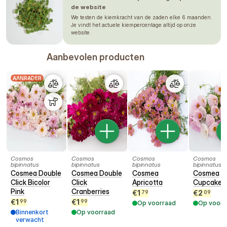
teprve začíná otevírat, nebo když je
de website
střed květu ještě pevně zatažený a
We testen de kiemkracht van de zaden elke 6 maanden.
žlutý. Nezapomínejte také pravidelně
Je vindt het actuele kiempercentage altijd op onze
website.
odstraňovat odkvetlé květy – čím více ji
budete stříhat, tím více nových poupat
nasadí až do prvních podzimních
Aanbevolen producten
mrazíků.
AANRADER
De verstrekte informatie is gebaseerd op onze
ervaring; gebruik deze slechts als richtlijn. Tijden
kunnen variëren afhankelijk van het seizoen,
klimaat, locatie, zaai- en verplantdata en mogelijk
ook de omstandigheden in de kas. Wij raden altijd
aan om te testen hoe de plant onder uw eigen
omstandigheden presteert. Beschouw dit niet als een
garantie.
Cosmos
Cosmos
Cosmos
Cosmos
bipinnatus
bipinnatus
bipinnatus
bipinnatus
Cosmea Double
Cosmea Double
Cosmea
Cosmea
Click Bicolor
Click
Apricotta
Cupcakes 
Pink
Cranberries
€
1
€
2
79
09
€
1
€
1
99
99
Op voorraad
Op voorr
Binnenkort
Op voorraad
verwacht