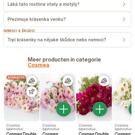
Láká tato rostlina včely a motýly?
Přezimuje krásenka venku?
NEMOCI & ŠKUDCI
Trpí krásenky na nějaké škůdce nebo nemoci?
Meer producten in categorie
Cosmea
AANRADER
Cosmos
Cosmos
Cosmos
Cosmos
bipinnatus
bipinnatus
bipinnatus
bipinnatus
Cosmea Double
Cosmea
Cosmea Double
Cosmea