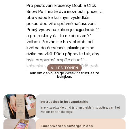
Pro pěstování krásenky Double Click
Snow Puff máte dvě možnosti, přičemž
obě vedou ke krásným výsledkům,
pokud dodržíte správné načasování.
Přímý výsev
na záhon je nejjednodušší
a pro rostliny často nejpřirozenější
volbou. Provádíme ho v období od
května do července, jakmile pomine
riziko mrazíků. Půdu připravte tak, aby
byla propustná a spíše chudší –
krásenky v příliš vyhnojené půdě tvoří
ALLES TONEN
hodně listů na úkor květů. Semena
Klik om de volledige kweekinstructies te
bekijken.
vysévejte do hloubky přibližně půl
centimetru a zahrňte zeminou, tma
totiž podporuje jejich klíčení. Při teplotě
18–22 °C se první klíčky objeví velmi
Instructies in het zaadzakje
rychle, obvykle už za 4 až 8 dní.
Pokud se rozhodnete pro
In elk zaadzakje vind je uitgebreide instructies, van het
zaaien tot aan de oogst.
předpěstování
, nezačínejte příliš brzy.
Krásenky rostou jako z vody a v teple
Zaden worden bezorgd in een
domova by se vám sazenice zbytečně