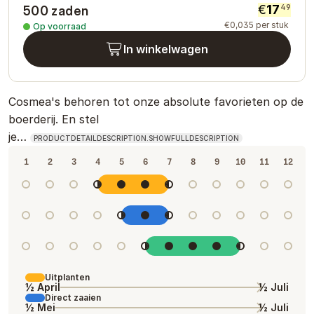
€
17
49
500 zaden
€
0
,
035
per stuk
Op voorraad
In winkelwagen
Cosmea's behoren tot onze absolute favorieten op de
boerderij. En stel
je…
PRODUCTDETAILDESCRIPTION.SHOWFULLDESCRIPTION
1
2
3
4
5
6
7
8
9
10
11
12
Uitplanten
½ April
½ Juli
Direct zaaien
½ Mei
½ Juli