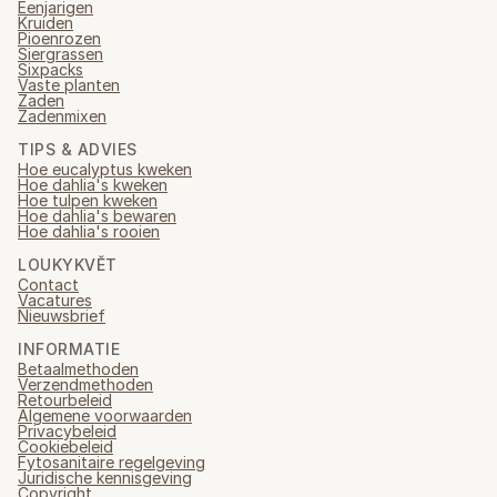
Eenjarigen
Kruiden
Pioenrozen
Siergrassen
Sixpacks
Vaste planten
Zaden
Zadenmixen
TIPS & ADVIES
Hoe eucalyptus kweken
Hoe dahlia's kweken
Hoe tulpen kweken
Hoe dahlia's bewaren
Hoe dahlia's rooien
LOUKYKVĚT
Contact
Vacatures
Nieuwsbrief
INFORMATIE
Betaalmethoden
Verzendmethoden
Retourbeleid
Algemene voorwaarden
Privacybeleid
Cookiebeleid
Fytosanitaire regelgeving
Juridische kennisgeving
Copyright