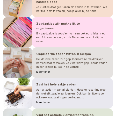
handige doos
vytáhly. Bohatě stačí výsev 2 až 4
Je kunt de doos gebruiken om zaden in te bewaren. Als
týdny před plánovaným vysazením ven,
het tijd is om te zaaien, heb je alles bij de hand.
tedy zhruba v dubnu. Do každé buňky
sadbovače vložte 1–2 semena a jemně
Zaadzakjes zijn makkelijk te
zasypte substrátem. Jakmile rostliny
organiseren
dosáhnou výšky okolo 30 cm (nebo
Elk zaadzakje is voorzien van een gekleurd label met
mají 3–4 páry pravých listů), nebojte se
een foto van de soort, en de Nederlandse en Latijnse
je
zaštípnout
. Tímto zásahem
naam.
podpoříte větvení, rostlina zmohutní a
v sezóně vás odmění záplavou plných,
Gepilleerde zaden zitten in buisjes
smetanově bílých květů připomínajících
De kleinste zaden zijn gepilleerd om ze makkelijker
vatu. Vysazujeme je na slunné
hanteerbaar te maken. Je vindt deze gepilleerde zaden
in een plastic buisje in de verpak...
stanoviště do sponu 20–30 cm.
Meer tonen
Vzhledem k výšce této odrůdy (až 120
cm) je vhodné zajistit rostlinám
oporu
,
aby se stonky pod tíhou velkých květů
Zaai het hele zakje zaden
nebo vlivem větru nezlomily. Může to
Aantal zaden ≠ aantal planten. Houd er rekening mee
dat niet elk zaadje zal kiemen. Ook kun je tijdens de
být síťovina natažená vodorovně nad
opkweek wat zaailingen verliezen. ...
záhonem nebo provázek vedený po
Meer tonen
obvodu. Pro co nejdelší výdrž ve váze
sklízejte stonky ve chvíli, kdy se poupě
Vind het actuele kiempercentage op