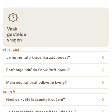
Vaak
gestelde
vragen
PĚSTOVÁNÍ
Je nutné tuto krásenku zaštipovat?
Potřebuje odrůda Snow Puff oporu?
Mám odstraňovat odkvetlé květy?
SKLIZEŇ
Hodí se květy krásenky k sušení?
Je tato rostlina vhodná k řezu do vázy?