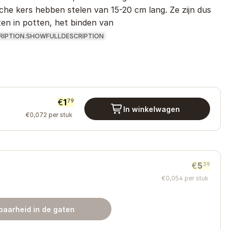
he kers hebben stelen van 15-20 cm lang. Ze zijn dus
en in potten, het binden van
RIPTION.SHOWFULLDESCRIPTION
€
1
79
In winkelwagen
€
0
,
072
per stuk
€
5
39
€
0
,
054
per stuk
baarheid in de gaten