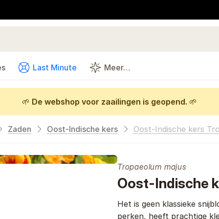
es
Last Minute
Meer…
🌱
De webshop voor zaailingen is geopend.
🌱
Zaden
Oost-Indische kers
Oost-Indische kers Tro
Tropaeolum majus
Oost-Indische k
Het is geen klassieke snijb
perken, heeft prachtige kl