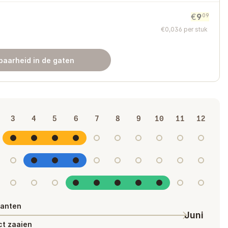
€
9
09
€
0
,
036
per stuk
baarheid in de gaten
3
4
5
6
7
8
9
10
11
12
lanten
Juni
ct zaaien