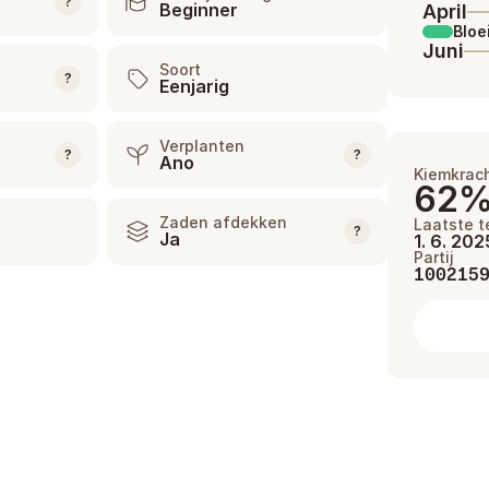
?
Beginner
April
Bloe
Juni
Soort
?
Eenjarig
Verplanten
?
?
Ano
Kiemkrac
62
Zaden afdekken
Laatste t
?
Ja
1. 6. 202
Partij
100215