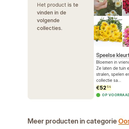
Het product
is te
vinden in de
volgende
collecties
.
Speelse kleur
Bloemen in vriend
Ze laten de tuin
stralen, spelen 
collectie sa
…
€
52
54
OP VOORRAA
Meer producten in categorie
Oos