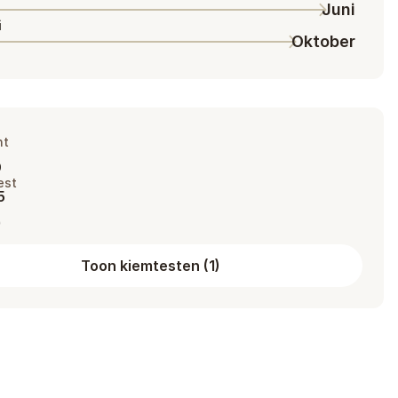
Juni
i
Oktober
ht
%
est
5
9
Toon kiemtesten
(
1
)