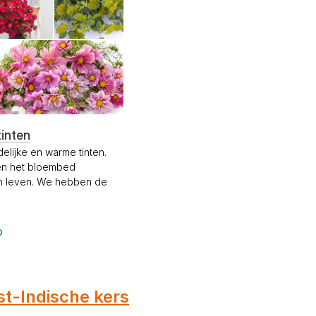
tinten
elijke en warme tinten.
 en het bloembed
en leven. We hebben de
D
t-Indische kers