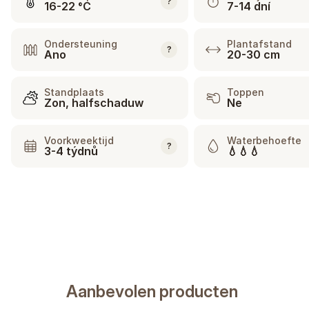
?
16-22 °C
7-14 dní
Ondersteuning
Plantafstand
?
Ano
20-30 cm
Standplaats
Toppen
Zon, halfschaduw
Ne
Voorkweektijd
Waterbehoefte
?
3-4 týdnů
💧💧💧
Aanbevolen producten