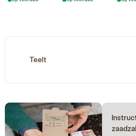
Teelt
Instruc
zaadza