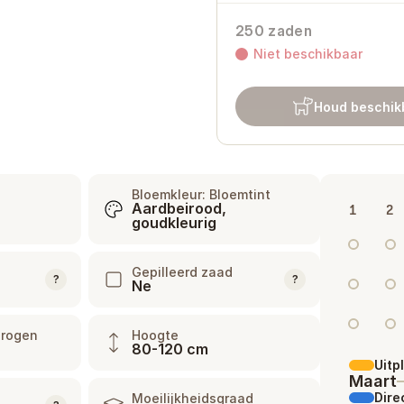
250 zaden
Niet beschikbaar
Houd beschik
Bloemkleur: Bloemtint
Aardbeirood,
1
2
goudkleurig
Gepilleerd zaad
?
?
Ne
drogen
Hoogte
80-120 cm
Uitp
Maart
Dire
Moeilijkheidsgraad