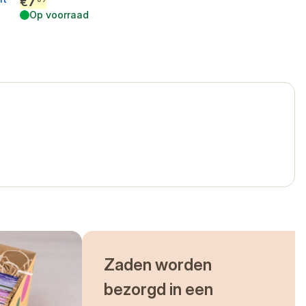
€
7
Op voorraad
Zaden worden
bezorgd in een