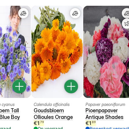
a cyanus
Calendula officinalis
Papaver paeoniflorum
oem Tall
Goudsbloem
Pioenpapaver
Blue Boy
Ollioules Orange
Antique Shades
€
1
€
1
79
89
rraad
Op voorraad
Binnenkort verwac