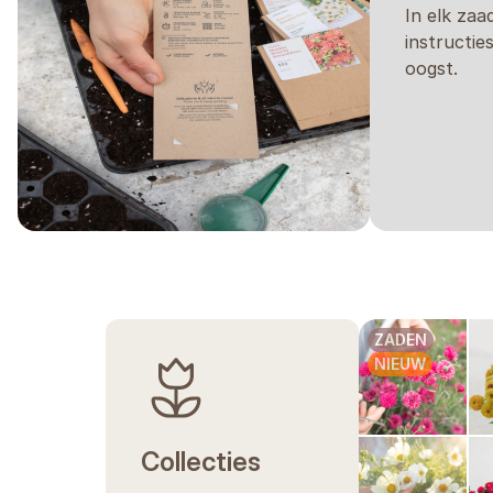
In elk zaa
instructie
oogst.
ZADEN
NIEUW
Collecties