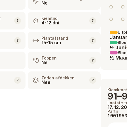
Ne
r
Kiemtijd
?
?
4-12 dní
Uitp
Januar
Plantafstand
?
?
15-15 cm
Bloe
½ Juni
Bloe
½ Maa
Toppen
?
Ne
Zaden afdekken
?
?
Nee
Kiemkrac
91–
Laatste t
17. 12. 2
Partij
100195