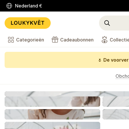
Nederland
€
Categorieën
Cadeaubonnen
Collecti
🌷
De voorverk
Obch