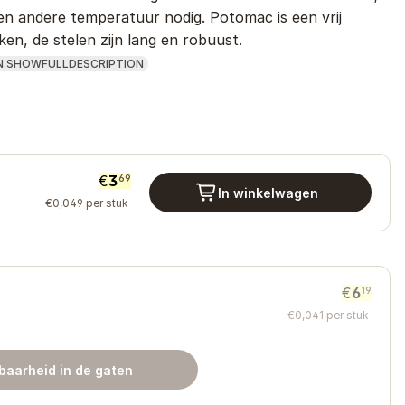
een andere temperatuur nodig. Potomac is een vrij
en, de stelen zijn lang en robuust.
N.SHOWFULLDESCRIPTION
€
3
69
In winkelwagen
€
0
,
049
per stuk
€
6
19
€
0
,
041
per stuk
baarheid in de gaten