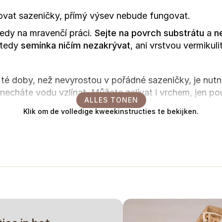
ovat sazeničky, přímý výsev nebude fungovat.
tedy na mravenčí práci.
Sejte na povrch substrátu
a
n
 tedy
semínka ničím nezakrývat
, ani vrstvou vermikuli
té doby, než nevyrostou v pořádné sazeničky, je nut
echáte vodu vzlínat. Můžete zalívat i vrchem, jen použ
ALLES TONEN
Klik om de volledige kweekinstructies te bekijken.
- 7 dní
a v sadbovači, než naroste v pořádnou sazeničk
o záhonu, není potřeba je už přesazovat do většího 
otužit
, aby si zvykly na venkovní podmínky a trochu zes
 6 °C), nebojte se je tedy sázet i před posledními mra
vám vytvoří jeden pořádný stonek a několik postranní