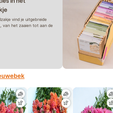
ties in het
kje
65 rostlin na m2, nebo dokonce 65 - 105 rostlin na m2), tam ale ri
u.
dzakje vind je uitgebreide
s, van het zaaien tot aan de
ázením můžete do záhonů zapravit vyzrálý kompost. V
y listy zůstaly suché. Předejdeme tak různým houbov
ou zálivku a
nezapomeňte pravidelně přihnojovat
. Ja
euwebek
y k řezu, doporučujeme oporu, resp. síť, kterou budou 
zahnuté a jinak pokroucené. Pro krásně rovné stonky je
u ty nejranější a skupina 4 pozdní. Skupinu 1 tedy můž