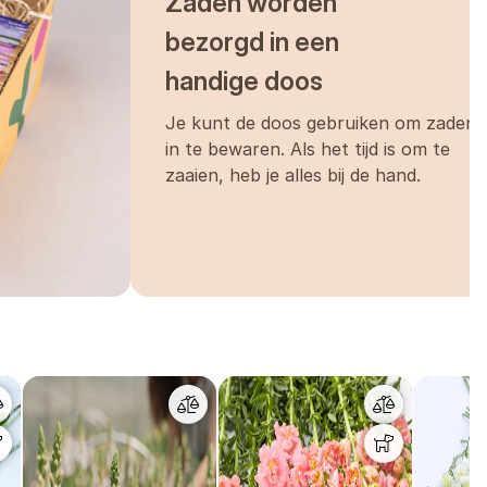
Zaden worden
bezorgd in een
skujeme, že se nám u nich objeví
handige doos
Je kunt de doos gebruiken om zaden
in te bewaren. Als het tijd is om te
yberte pro ně slunné
zaaien, heb je alles bij de hand.
ým chorobám, které hledíky
kmile začnou hledíky kvést
hledíky prorůstat. Bez opory
 síť nutností.
ete sít a vysazovat jako