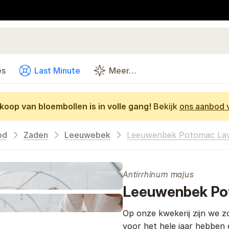
es
Last Minute
Meer…
oop van bloembollen is in volle gang!
Bekijk
ons aanbod v
od
Zaden
Leeuwebek
Leeuwenbek Potomac La
Antirrhinum majus
Leeuwenbek Po
Op onze kwekerij zijn we 
voor het hele jaar hebben