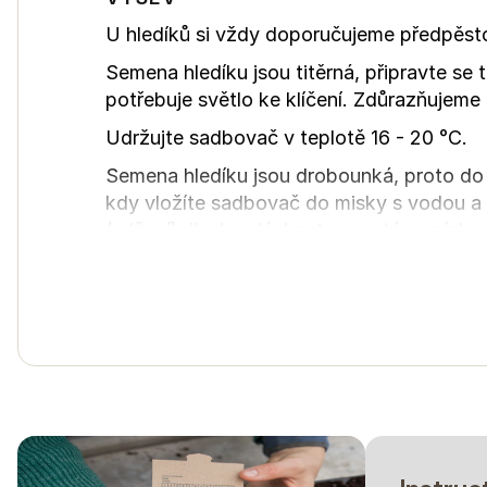
U hledíků si vždy doporučujeme předpěst
Semena hledíku jsou titěrná, připravte se 
potřebuje světlo ke klíčení. Zdůrazňujeme
Udržujte sadbovač v teplotě 16 - 20 °C.
Semena hledíku jsou drobounká, proto do 
kdy vložíte sadbovač do misky s vodou a n
(mlžení), jinak spláchnete vysetá semínka.
Za ideálních podmínek hledík
vyklíčí za 4 
Hledíky mohou jít ze sadbovače rovnou d
květináčků. Doporučujeme
jen sazeničky 
SÁZENÍ
Sazeničky hledíků vydrží lehké mrazíky (-
sponu 15 × 15 cm
.
Hledíky
nezaštipujeme
. Jedna sazenička 