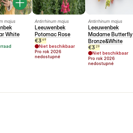
um majus
Antirrhinum majus
Antirrhinum majus
nbek
Leeuwenbek
Leeuwenbek
ar White
Potomac Rose
Madame Butterfly
€
3
69
Bronze&White
rraad
Niet beschikbaar
€
3
29
Pro rok
2026
Niet beschikbaar
nedostupné
Pro rok
2026
nedostupné