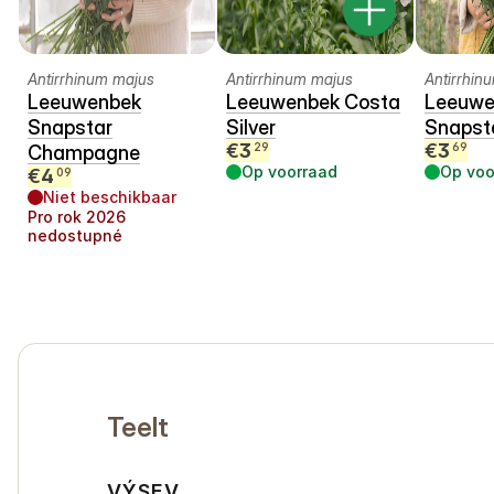
Antirrhinum majus
Antirrhinum majus
Antirrhin
Leeuwenbek
Leeuwenbek Costa
Leeuwe
Snapstar
Silver
Snapst
€
3
€
3
29
69
Champagne
Op voorraad
Op voo
€
4
09
Niet beschikbaar
Pro rok
2026
nedostupné
Teelt
VÝSEV