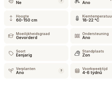
?
Ne
Ano
Hoogte
Kiemtemperatuu
60-150 cm
18-22 °C
Moeilijkheidsgraad
Ondersteuning
Gevorderd
Ano
Soort
Standplaats
Eenjarig
Zon
Verplanten
Voorkweektijd
?
Ano
4-6 týdnů