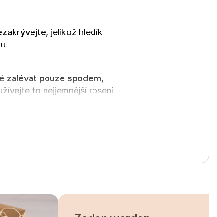
ezakrývejte
, jelikož hledík
tu.
né
zalévat pouze spodem
,
ívejte to nejjemnější rosení
u, stráví
4 - 5 týdnů
.
sadbovače, nebo do
ílily.
zy, zvládnou to. Sázíme
ve
ch stonků,
budou se tedy