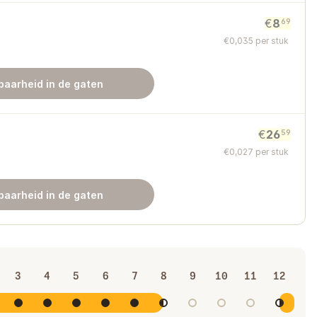
€
8
69
€
0
,
035
per stuk
baarheid in de gaten
€
26
59
€
0
,
027
per stuk
baarheid in de gaten
3
4
5
6
7
8
9
10
11
12