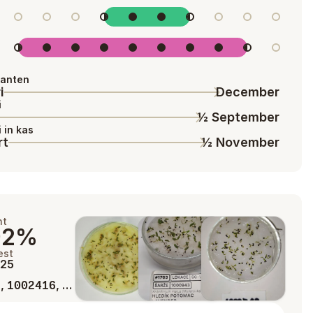
lanten
i
December
i
½ September
i in kas
rt
½ November
ht
92%
est
025
,
, …
3
1002416