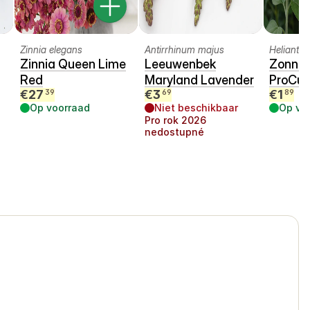
Zinnia elegans
Antirrhinum majus
Helianth
Zinnia Queen Lime
Leeuwenbek
Zonne
Red
Maryland Lavender
ProCut
€
27
€
3
€
1
39
69
89
Op voorraad
Niet beschikbaar
Op vo
Pro rok
2026
nedostupné