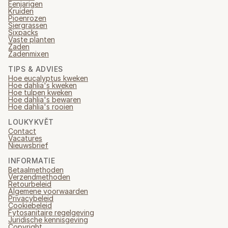
Eenjarigen
Kruiden
Pioenrozen
Siergrassen
Sixpacks
Vaste planten
Zaden
Zadenmixen
TIPS & ADVIES
Hoe eucalyptus kweken
Hoe dahlia's kweken
Hoe tulpen kweken
Hoe dahlia's bewaren
Hoe dahlia's rooien
LOUKYKVĚT
Contact
Vacatures
Nieuwsbrief
INFORMATIE
Betaalmethoden
Verzendmethoden
Retourbeleid
Algemene voorwaarden
Privacybeleid
Cookiebeleid
Fytosanitaire regelgeving
Juridische kennisgeving
Copyright