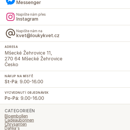
Messenger
Napište nám přes
Instagram
Napište nám na
kvet@loukykvet.cz
ADRESA
Mšecké Žehrovice 11,
270 64 Mšecké Žehrovice
Česko
NÁKUP NA MÍSTĚ
St-Pá:
9.00-16.00
VYZVEDNUTÍ OBJEDNÁVEK
Po-Pá:
9.00-16.00
CATEGORIEËN
Bloembollen
Cadeaubonnen
Chrysanten
Dahlia's