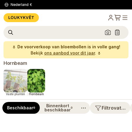
Nederland
€
🌷
De voorverkoop van bloembollen is in volle gang!
Bekijk
ons aanbod voor dit jaar
. 🌷
Hornbeam
Vaste planten
Hornbeam
Binnenkort
⋯
Filtrovat…
Beschikbaar
0
0
beschikbaar