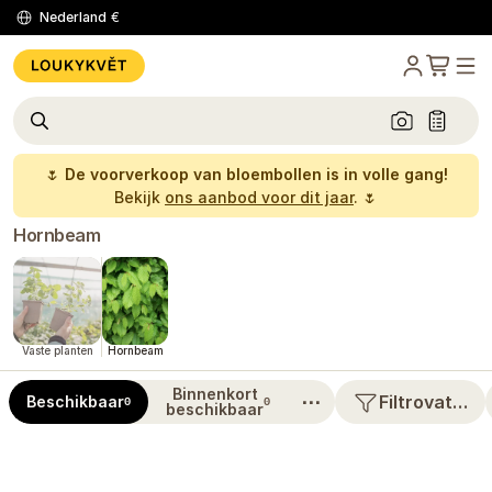
Nederland
€
🌷
De voorverkoop van bloembollen is in volle gang!
Bekijk
ons aanbod voor dit jaar
. 🌷
Hornbeam
Vaste planten
Hornbeam
Binnenkort
⋯
Filtrovat…
Beschikbaar
0
0
beschikbaar