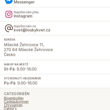
Messenger
Napište nám přes
Instagram
Napište nám na
kvet@loukykvet.cz
ADRESA
Mšecké Žehrovice 11,
270 64 Mšecké Žehrovice
Česko
NÁKUP NA MÍSTĚ
St-Pá:
9.00-16.00
VYZVEDNUTÍ OBJEDNÁVEK
Po-Pá:
9.00-16.00
CATEGORIEËN
Bloembollen
Cadeaubonnen
Chrysanten
Dahlia's