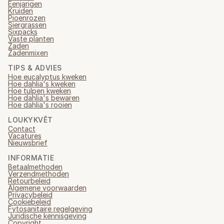
Eenjarigen
Kruiden
Pioenrozen
Siergrassen
Sixpacks
Vaste planten
Zaden
Zadenmixen
TIPS & ADVIES
Hoe eucalyptus kweken
Hoe dahlia's kweken
Hoe tulpen kweken
Hoe dahlia's bewaren
Hoe dahlia's rooien
LOUKYKVĚT
Contact
Vacatures
Nieuwsbrief
INFORMATIE
Betaalmethoden
Verzendmethoden
Retourbeleid
Algemene voorwaarden
Privacybeleid
Cookiebeleid
Fytosanitaire regelgeving
Juridische kennisgeving
Copyright