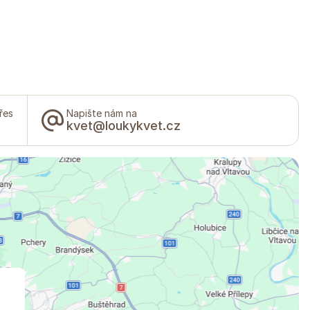
řes
Napište nám na
kvet@loukykvet.cz