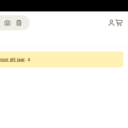
oor dit jaar
. 🌷