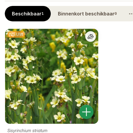
Beschikbaar
Binnenkort beschikbaar
1
0
NIEUW
Sisyrinchium striatum