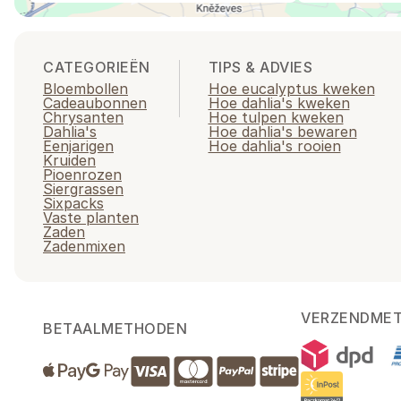
CATEGORIEËN
TIPS & ADVIES
Bloembollen
Hoe eucalyptus kweken
Cadeaubonnen
Hoe dahlia's kweken
Chrysanten
Hoe tulpen kweken
Dahlia's
Hoe dahlia's bewaren
Eenjarigen
Hoe dahlia's rooien
Kruiden
Pioenrozen
Siergrassen
Sixpacks
Vaste planten
Zaden
Zadenmixen
VERZENDME
BETAALMETHODEN