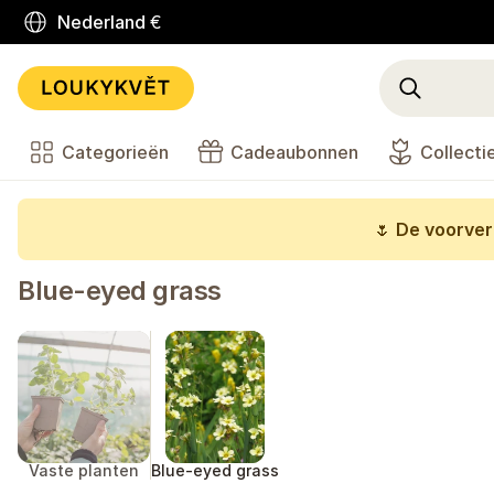
Nederland
€
Categorieën
Cadeaubonnen
Collecti
🌷
De voorverk
Blue-eyed grass
Vaste planten
Blue-eyed grass