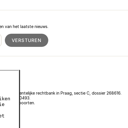
n van het laatste nieuws.
VERSTUREN
an de gemeentelijke rechtbank in Praag, sectie C, dossier 268616.
er EKF00180493.
iken
plantenpaspoorten.
ie
et