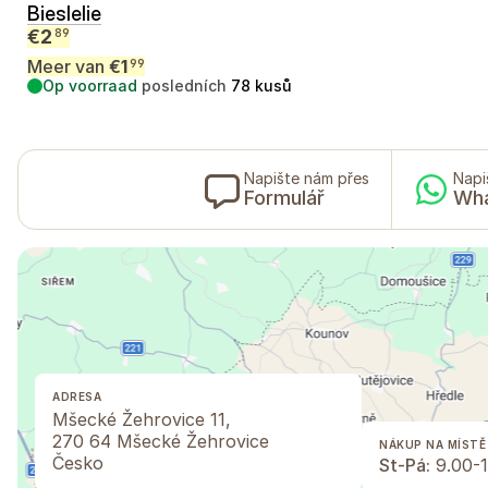
Bieslelie
€
2
89
Meer van
€
1
99
Op voorraad
posledních
78
kusů
Napište nám přes
Napi
Formulář
Wh
ADRESA
Mšecké Žehrovice 11,
270 64 Mšecké Žehrovice
NÁKUP NA MÍSTĚ
Česko
St-Pá:
9.00-1