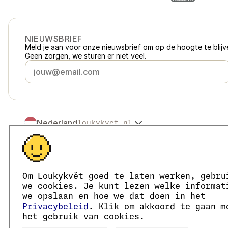
NIEUWSBRIEF
Meld je aan voor onze nieuwsbrief om op de hoogte te blijve
Geen zorgen, we sturen er niet veel.
Nederland
loukykvet.nl
Česko
loukykvet.cz
Slovensko
loukykvet.sk
© 2016 →
2026
Loukykvět s.r.o.
Polska
loukykvet.pl
Loukykvět s.r.o. staat ingeschreven in het handelsregister v
Österreich
loukykvet.at
We zijn aangesloten bij het EKO-KOM-systeem onder numm
Om Loukykvět goed te laten werken, gebru
Deutschland
Wij gebruiken registratienummer 0636 voor de afgifte van 
loukykvet.de
we cookies. Je kunt lezen welke informat
Ons KvK-nummer is 05663687, btw-nummer is CZ05663687.
France
we opslaan en hoe we dat doen in het
loukykvet.fr
Het ID van de data box is eng827q.
Privacybeleid
. Klik om akkoord te gaan m
België
loukykvet.be
Het EORI-nummer is CZ05663687.
het gebruik van cookies.
Wij zijn btw-plichtig.
Danmark
loukykvet.dk