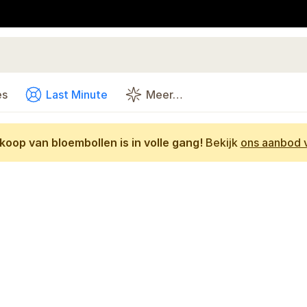
es
Last Minute
Meer…
oop van bloembollen is in volle gang!
Bekijk
ons aanbod v