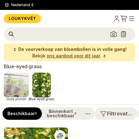
Nederland
€
🌷
De voorverkoop van bloembollen is in volle gang!
Bekijk
ons aanbod voor dit jaar
. 🌷
Blue-eyed grass
Vaste planten
Blue-eyed grass
Binnenkort
⋯
Filtrovat…
Beschikbaar
1
0
beschikbaar
NIEUW