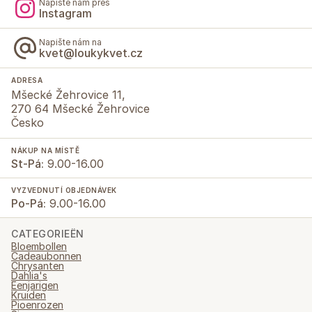
Napište nám přes
Instagram
Napište nám na
kvet@loukykvet.cz
ADRESA
Mšecké Žehrovice 11,
270 64 Mšecké Žehrovice
Česko
NÁKUP NA MÍSTĚ
St-Pá:
9.00-16.00
VYZVEDNUTÍ OBJEDNÁVEK
Po-Pá:
9.00-16.00
CATEGORIEËN
Bloembollen
Cadeaubonnen
Chrysanten
Dahlia's
Eenjarigen
Kruiden
Pioenrozen