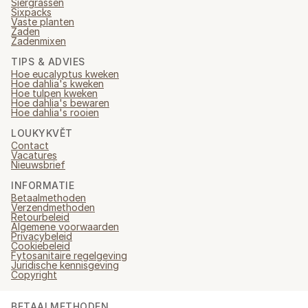
Siergrassen
Sixpacks
Vaste planten
Zaden
Zadenmixen
TIPS & ADVIES
Hoe eucalyptus kweken
Hoe dahlia's kweken
Hoe tulpen kweken
Hoe dahlia's bewaren
Hoe dahlia's rooien
LOUKYKVĚT
Contact
Vacatures
Nieuwsbrief
INFORMATIE
Betaalmethoden
Verzendmethoden
Retourbeleid
Algemene voorwaarden
Privacybeleid
Cookiebeleid
Fytosanitaire regelgeving
Juridische kennisgeving
Copyright
BETAALMETHODEN