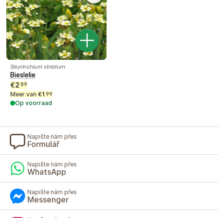
Sisyrinchium striatum
Bieslelie
€
2
89
Meer van
€
1
99
Op voorraad
Napište nám přes
Formulář
Napište nám přes
WhatsApp
Napište nám přes
Messenger