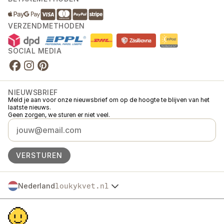
VERZENDMETHODEN
SOCIAL MEDIA
NIEUWSBRIEF
Meld je aan voor onze nieuwsbrief om op de hoogte te blijven van het
laatste nieuws.
Geen zorgen, we sturen er niet veel.
VERSTUREN
Nederland
loukykvet.nl
Česko
© 2016 →
2026
Loukykvět s.r.o.
Slovensko
Loukykvět s.r.o. staat ingeschreven in het handelsregister van de
Polska
gemeentelijke rechtbank in Praag, sectie C, dossier 268616.