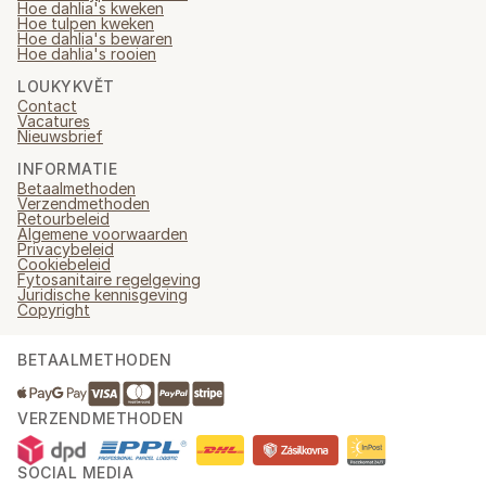
Hoe dahlia's kweken
Hoe tulpen kweken
Hoe dahlia's bewaren
Hoe dahlia's rooien
LOUKYKVĚT
Contact
Vacatures
Nieuwsbrief
INFORMATIE
Betaalmethoden
Verzendmethoden
Retourbeleid
Algemene voorwaarden
Privacybeleid
Cookiebeleid
Fytosanitaire regelgeving
Juridische kennisgeving
Copyright
BETAALMETHODEN
VERZENDMETHODEN
SOCIAL MEDIA