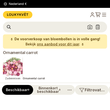
Nederland
€
🌷
De voorverkoop van bloembollen is in volle gang!
Bekijk
ons aanbod voor dit jaar
. 🌷
Ornamental carrot
Zadenmixen
Ornamental carrot
Binnenkort
⋯
Filtrovat…
Beschikbaar
0
0
beschikbaar