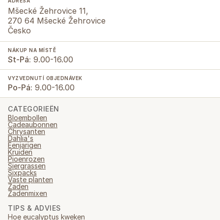
ADRESA
Mšecké Žehrovice 11,
270 64 Mšecké Žehrovice
Česko
NÁKUP NA MÍSTĚ
St-Pá:
9.00-16.00
VYZVEDNUTÍ OBJEDNÁVEK
Po-Pá:
9.00-16.00
CATEGORIEËN
Bloembollen
Cadeaubonnen
Chrysanten
Dahlia's
Eenjarigen
Kruiden
Pioenrozen
Siergrassen
Sixpacks
Vaste planten
Zaden
Zadenmixen
TIPS & ADVIES
Hoe eucalyptus kweken