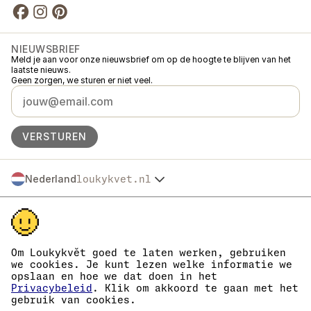
NIEUWSBRIEF
Meld je aan voor onze nieuwsbrief om op de hoogte te blijven van het
laatste nieuws.
Geen zorgen, we sturen er niet veel.
VERSTUREN
Nederland
loukykvet.nl
Česko
© 2016 →
2026
Loukykvět s.r.o.
Slovensko
Loukykvět s.r.o. staat ingeschreven in het handelsregister van de
Polska
gemeentelijke rechtbank in Praag, sectie C, dossier 268616.
Österreich
We zijn aangesloten bij het EKO-KOM-systeem onder nummer
Deutschland
EKF00180493.
Om Loukykvět goed te laten werken, gebruiken
Wij gebruiken registratienummer 0636 voor de afgifte van
France
we cookies. Je kunt lezen welke informatie we
plantenpaspoorten.
opslaan en hoe we dat doen in het
België
Ons KvK-nummer is 05663687, btw-nummer is CZ05663687.
Privacybeleid
. Klik om akkoord te gaan met het
Danmark
Het ID van de data box is eng827q.
gebruik van cookies.
Het EORI-nummer is CZ05663687.
Eesti