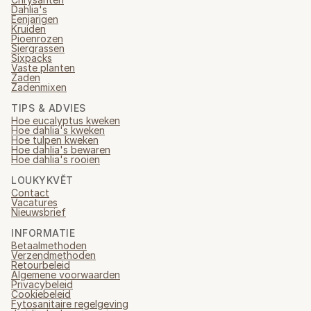
Dahlia's
Eenjarigen
Kruiden
Pioenrozen
Siergrassen
Sixpacks
Vaste planten
Zaden
Zadenmixen
TIPS & ADVIES
Hoe eucalyptus kweken
Hoe dahlia's kweken
Hoe tulpen kweken
Hoe dahlia's bewaren
Hoe dahlia's rooien
LOUKYKVĚT
Contact
Vacatures
Nieuwsbrief
INFORMATIE
Betaalmethoden
Verzendmethoden
Retourbeleid
Algemene voorwaarden
Privacybeleid
Cookiebeleid
Fytosanitaire regelgeving