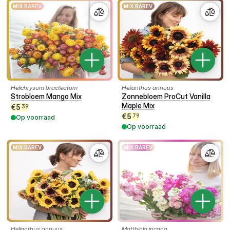
MIX BAREV
MIX BAREV
Helichrysum bracteatum
Helianthus annuus
Strobloem Mango Mix
Zonnebloem ProCut Vanilla
Maple Mix
€
5
39
€
5
79
Op voorraad
Op voorraad
MIX BAREV
MIX BAREV
Helianthus annuus
Matthiola incana