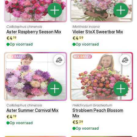
Callistephus chinensis
Matthiola incana
Aster Raspberry Season Mix
Violier StoX Sweetbar Mix
€
4
€
4
19
59
Op voorraad
Op voorraad
MIX BAREV
MIX BAREV
Callistephus chinensis
Helichrysum bracteatum
Aster Summer Carnival Mix
Strobloem Peach Blossom
Mix
€
4
19
€
5
39
Op voorraad
Op voorraad