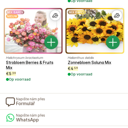
Op voorraad
MIX BAREV
MIX BAREV
NIEUW
Helichrysum bracteatum
Helianthus debilis
Strobloem Berries & Fruits
Zonnebloem Soluna Mix
Mix
€
4
59
€
5
39
Op voorraad
Op voorraad
Napište nám přes
Formulář
Napište nám přes
WhatsApp