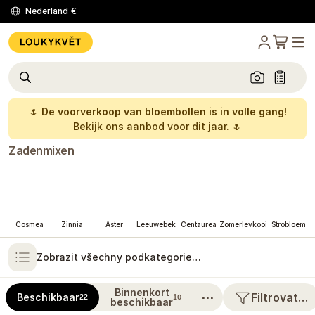
Nederland
€
🌷
De voorverkoop van bloembollen is in volle gang!
Bekijk
ons aanbod voor dit jaar
. 🌷
Zadenmixen
Cosmea
Zinnia
Aster
Leeuwebek
Centaurea
Zomerlevkooi
Strobloem
Zobrazit všechny podkategorie…
Binnenkort
⋯
Filtrovat…
Beschikbaar
22
10
beschikbaar