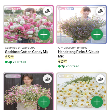
MIX BAREV
MIX BAREV
Scabiosa atropurpurea
Cynoglossum amabile
Scabiosa Cotton Candy Mix
Hondstong Pinks & Clouds
Mix
€
3
99
€
2
89
Op voorraad
Op voorraad
MIX BAREV
MIX BAREV