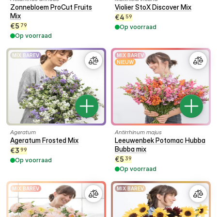
Zonnebloem ProCut Fruits
Violier StoX Discover Mix
Mix
€
4
59
€
5
79
Op voorraad
Op voorraad
MIX BAREV
MIX BAREV
NIEUW
Ageratum
Antirrhinum majus
Ageratum Frosted Mix
Leeuwenbek Potomac Hubba
Bubba mix
€
3
99
€
5
39
Op voorraad
Op voorraad
MIX BAREV
MIX BAREV