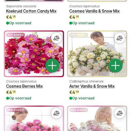
Saponaria vaccaria
Cosmos bipinnatus
Koekruid Cotton Candy Mix
Cosmea Vanilla & Snow Mix
€
4
€
4
19
19
Op voorraad
Op voorraad
MIX BAREV
MIX BAREV
Cosmos bipinnatus
Callistephus chinensis
Cosmea Berries Mix
Aster Vanilla & Snow Mix
€
4
€
4
19
19
Op voorraad
Op voorraad
MIX BAREV
MIX BAREV