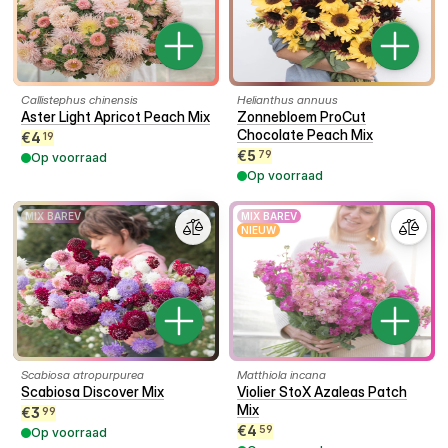
Callistephus chinensis
Helianthus annuus
Aster Light Apricot Peach Mix
Zonnebloem ProCut
Chocolate Peach Mix
€
4
19
€
5
79
Op voorraad
Op voorraad
MIX BAREV
MIX BAREV
NIEUW
Scabiosa atropurpurea
Matthiola incana
Scabiosa Discover Mix
Violier StoX Azaleas Patch
Mix
€
3
99
€
4
59
Op voorraad