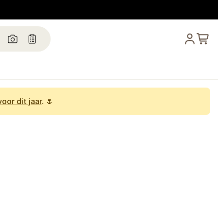
oor dit jaar
. 🌷