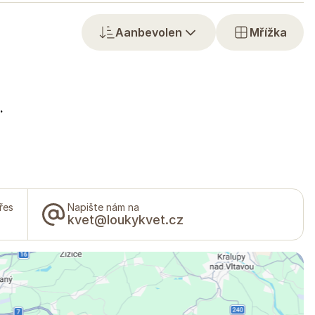
Aanbevolen
Mřížka
.
řes
Napište nám na
kvet@loukykvet.cz