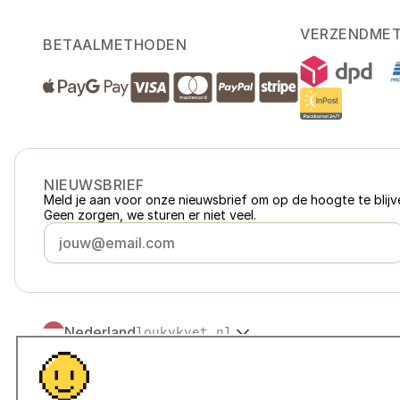
VERZENDME
BETAALMETHODEN
NIEUWSBRIEF
Meld je aan voor onze nieuwsbrief om op de hoogte te blijve
Geen zorgen, we sturen er niet veel.
Nederland
loukykvet.nl
Česko
loukykvet.cz
Slovensko
loukykvet.sk
© 2016 →
2026
Loukykvět s.r.o.
Polska
loukykvet.pl