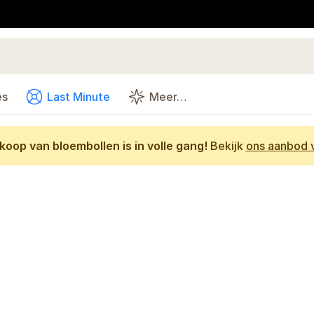
es
Last Minute
Meer…
oop van bloembollen is in volle gang!
Bekijk
ons aanbod v