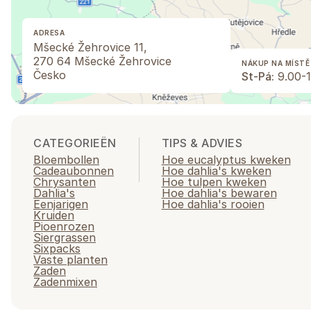
ADRESA
Mšecké Žehrovice 11,
270 64 Mšecké Žehrovice
NÁKUP NA MÍSTĚ
Česko
St-Pá:
9.00-1
CATEGORIEËN
TIPS & ADVIES
Bloembollen
Hoe eucalyptus kweken
Cadeaubonnen
Hoe dahlia's kweken
Chrysanten
Hoe tulpen kweken
Dahlia's
Hoe dahlia's bewaren
Eenjarigen
Hoe dahlia's rooien
Kruiden
Pioenrozen
Siergrassen
Sixpacks
Vaste planten
Zaden
Zadenmixen