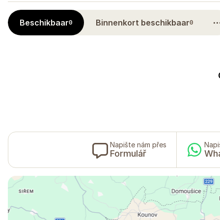
Beschikbaar
Binnenkort beschikbaar
0
0
Napište nám přes
Napi
Formulář
Wh