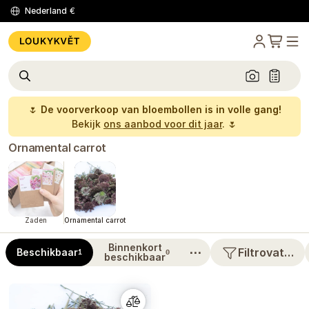
Nederland
€
🌷
De voorverkoop van bloembollen is in volle gang!
Bekijk
ons aanbod voor dit jaar
. 🌷
Ornamental carrot
Zaden
Ornamental carrot
Binnenkort
⋯
Filtrovat…
Beschikbaar
1
0
beschikbaar