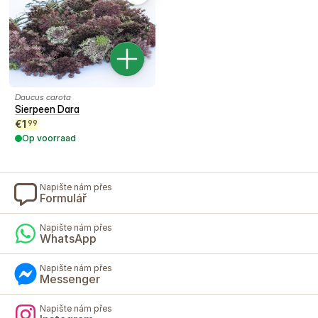
Daucus carota
Sierpeen Dara
€
1
99
Op voorraad
Napište nám přes
Formulář
Napište nám přes
WhatsApp
Napište nám přes
Messenger
Napište nám přes