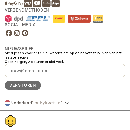
VERZENDMETHODEN
SOCIAL MEDIA
NIEUWSBRIEF
Meld je aan voor onze nieuwsbrief om op de hoogte te blijven van het
laatste nieuws.
Geen zorgen, we sturen er niet veel.
VERSTUREN
Nederland
loukykvet.nl
Česko
© 2016 →
2026
Loukykvět s.r.o.
Slovensko
Loukykvět s.r.o. staat ingeschreven in het handelsregister van de
Polska
gemeentelijke rechtbank in Praag, sectie C, dossier 268616.
Österreich
We zijn aangesloten bij het EKO-KOM-systeem onder nummer