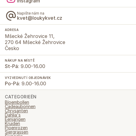
Instagram
Napište nám na
kvet@loukykvet.cz
ADRESA
Mšecké Žehrovice 11,
270 64 Mšecké Žehrovice
Česko
NÁKUP NA MÍSTĚ
St-Pá:
9.00-16.00
VYZVEDNUTÍ OBJEDNÁVEK
Po-Pá:
9.00-16.00
CATEGORIEËN
Bloembollen
Cadeaubonnen
Chrysanten
Dahlia's
Eenjarigen
Kruiden
Pioenrozen
Siergrassen