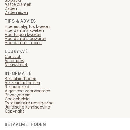
Sixpacks
Vaste planten
Zaden
Zadenmixen
TIPS & ADVIES
Hoe eucalyptus kweken
Hoe dahlia's kweken
Hoe tulpen kweken
Hoe dahlia's bewaren
Hoe dahlia's rooien
LOUKYKVĚT
Contact
Vacatures
Nieuwsbrief
INFORMATIE
Betaalmethoden
Verzendmethoden
Retourbeleid
Algemene voorwaarden
Privacybeleid
Cookiebeleid
Fytosanitaire regelgeving
Juridische kennisgeving
Copyright
BETAALMETHODEN