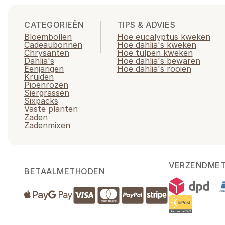
CATEGORIEËN
TIPS & ADVIES
Bloembollen
Hoe eucalyptus kweken
Cadeaubonnen
Hoe dahlia's kweken
Chrysanten
Hoe tulpen kweken
Dahlia's
Hoe dahlia's bewaren
Eenjarigen
Hoe dahlia's rooien
Kruiden
Pioenrozen
Siergrassen
Sixpacks
Vaste planten
Zaden
Zadenmixen
VERZENDME
BETAALMETHODEN