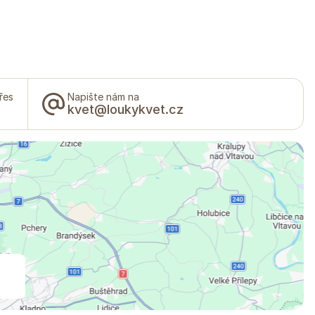
řes
Napište nám na
kvet@loukykvet.cz