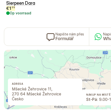
Sierpeen Dara
€
1
99
Op voorraad
Napište nám přes
Napi
Formulář
Wh
ADRESA
Mšecké Žehrovice 11,
270 64 Mšecké Žehrovice
NÁKUP NA MÍSTĚ
Česko
St-Pá:
9.00-1