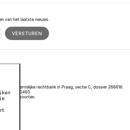
n van het laatste nieuws.
VERSTUREN
an de gemeentelijke rechtbank in Praag, sectie C, dossier 268616.
er EKF00180493.
iken
plantenpaspoorten.
ie
et