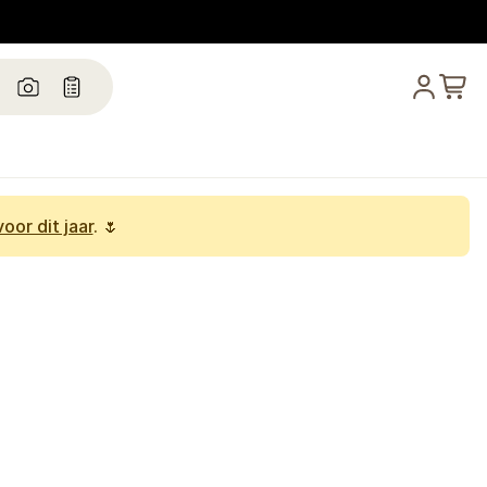
oor dit jaar
. 🌷