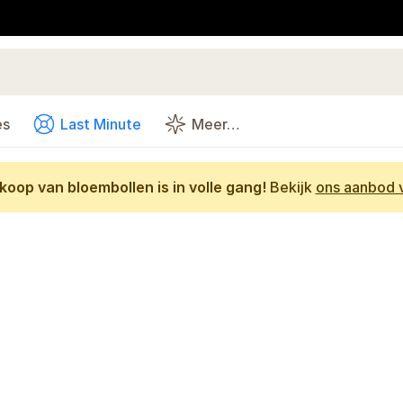
es
Last Minute
Meer…
oop van bloembollen is in volle gang!
Bekijk
ons aanbod v