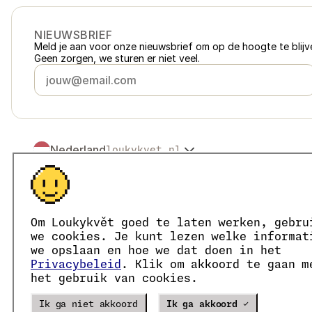
NIEUWSBRIEF
Meld je aan voor onze nieuwsbrief om op de hoogte te blijve
Geen zorgen, we sturen er niet veel.
Nederland
loukykvet.nl
Česko
loukykvet.cz
Slovensko
loukykvet.sk
© 2016 →
2026
Loukykvět s.r.o.
Polska
loukykvet.pl
Loukykvět s.r.o. staat ingeschreven in het handelsregister v
Österreich
loukykvet.at
We zijn aangesloten bij het EKO-KOM-systeem onder numm
Om Loukykvět goed te laten werken, gebru
Deutschland
Wij gebruiken registratienummer 0636 voor de afgifte van 
loukykvet.de
we cookies. Je kunt lezen welke informat
Ons KvK-nummer is 05663687, btw-nummer is CZ05663687.
France
we opslaan en hoe we dat doen in het
loukykvet.fr
Het ID van de data box is eng827q.
Privacybeleid
. Klik om akkoord te gaan m
België
loukykvet.be
Het EORI-nummer is CZ05663687.
het gebruik van cookies.
Wij zijn btw-plichtig.
Danmark
loukykvet.dk
Eesti
loukykvet.ee
Verze
20302
PRODUCTION
Ik ga niet akkoord
Ik ga akkoord ✓