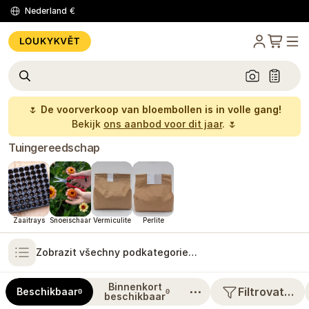
Nederland
€
🌷
De voorverkoop van bloembollen is in volle gang!
Bekijk
ons aanbod voor dit jaar
. 🌷
Tuingereedschap
Zaaitrays
Snoeischaar
Vermiculite
Perlite
Zobrazit všechny podkategorie…
Binnenkort
⋯
Filtrovat…
Beschikbaar
0
0
beschikbaar