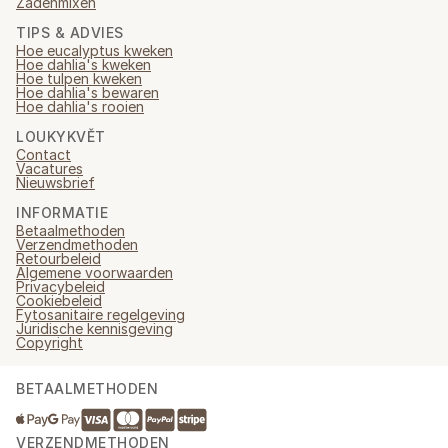
Zadenmixen
TIPS & ADVIES
Hoe eucalyptus kweken
Hoe dahlia's kweken
Hoe tulpen kweken
Hoe dahlia's bewaren
Hoe dahlia's rooien
LOUKYKVĚT
Contact
Vacatures
Nieuwsbrief
INFORMATIE
Betaalmethoden
Verzendmethoden
Retourbeleid
Algemene voorwaarden
Privacybeleid
Cookiebeleid
Fytosanitaire regelgeving
Juridische kennisgeving
Copyright
BETAALMETHODEN
VERZENDMETHODEN