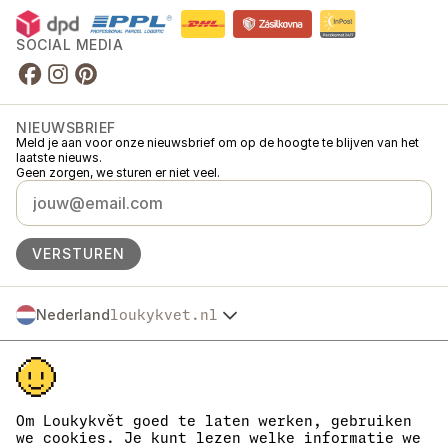
SOCIAL MEDIA
NIEUWSBRIEF
Meld je aan voor onze nieuwsbrief om op de hoogte te blijven van het
laatste nieuws.
Geen zorgen, we sturen er niet veel.
VERSTUREN
Nederland
loukykvet.nl
Česko
© 2016 →
2026
Loukykvět s.r.o.
Slovensko
Loukykvět s.r.o. staat ingeschreven in het handelsregister van de
Polska
gemeentelijke rechtbank in Praag, sectie C, dossier 268616.
Österreich
We zijn aangesloten bij het EKO-KOM-systeem onder nummer
Deutschland
EKF00180493.
Om Loukykvět goed te laten werken, gebruiken
Wij gebruiken registratienummer 0636 voor de afgifte van
France
we cookies. Je kunt lezen welke informatie we
plantenpaspoorten.