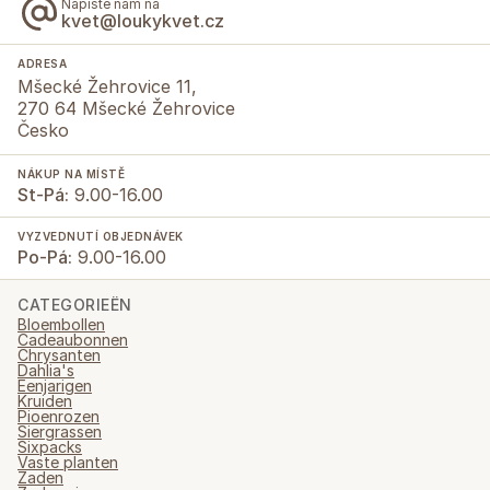
Napište nám na
kvet@loukykvet.cz
ADRESA
Mšecké Žehrovice 11,
270 64 Mšecké Žehrovice
Česko
NÁKUP NA MÍSTĚ
St-Pá:
9.00-16.00
VYZVEDNUTÍ OBJEDNÁVEK
Po-Pá:
9.00-16.00
CATEGORIEËN
Bloembollen
Cadeaubonnen
Chrysanten
Dahlia's
Eenjarigen
Kruiden
Pioenrozen
Siergrassen
Sixpacks
Vaste planten
Zaden