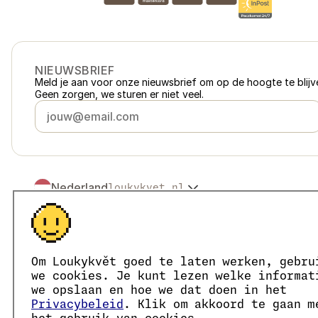
NIEUWSBRIEF
Meld je aan voor onze nieuwsbrief om op de hoogte te blijve
Geen zorgen, we sturen er niet veel.
Nederland
loukykvet.nl
Česko
loukykvet.cz
Slovensko
loukykvet.sk
© 2016 →
2026
Loukykvět s.r.o.
Polska
loukykvet.pl
Loukykvět s.r.o. staat ingeschreven in het handelsregister v
Österreich
loukykvet.at
We zijn aangesloten bij het EKO-KOM-systeem onder numm
Om Loukykvět goed te laten werken, gebru
Deutschland
Wij gebruiken registratienummer 0636 voor de afgifte van 
loukykvet.de
we cookies. Je kunt lezen welke informat
Ons KvK-nummer is 05663687, btw-nummer is CZ05663687.
France
we opslaan en hoe we dat doen in het
loukykvet.fr
Het ID van de data box is eng827q.
Privacybeleid
. Klik om akkoord te gaan m
België
loukykvet.be
Het EORI-nummer is CZ05663687.