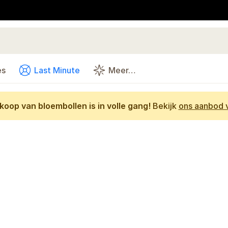
es
Last Minute
Meer…
oop van bloembollen is in volle gang!
Bekijk
ons aanbod v