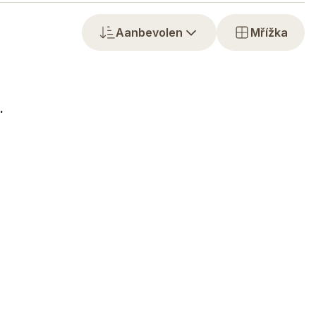
Aanbevolen
Mřížka
.