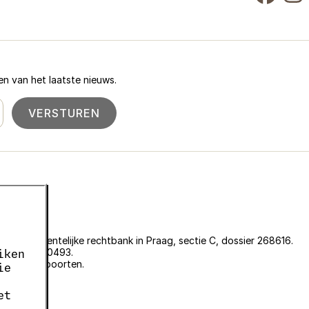
n van het laatste nieuws.
VERSTUREN
an de gemeentelijke rechtbank in Praag, sectie C, dossier 268616.
er EKF00180493.
iken
plantenpaspoorten.
ie
et