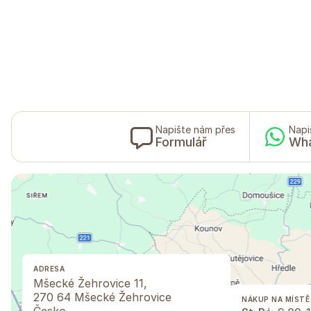
Napište nám přes
Napi
Formulář
Wh
ADRESA
Mšecké Žehrovice 11,
270 64 Mšecké Žehrovice
NÁKUP NA MÍSTĚ