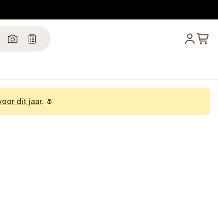
oor dit jaar
. 🌷