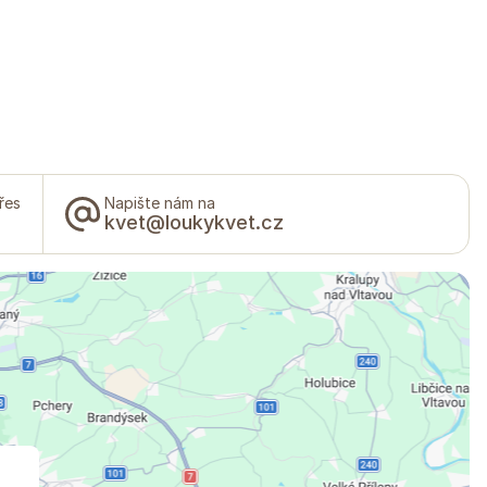
řes
Napište nám na
kvet@loukykvet.cz