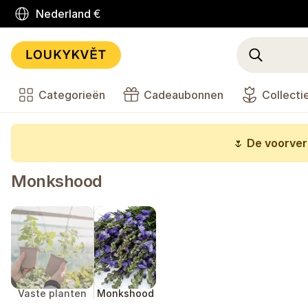
Nederland
€
Categorieën
Cadeaubonnen
Collecti
🌷
De voorverk
Monkshood
Vaste planten
Monkshood