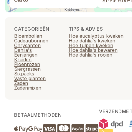
Česko
St-Pá:
9.00-1
CATEGORIEËN
TIPS & ADVIES
Bloembollen
Hoe eucalyptus kweken
Cadeaubonnen
Hoe dahlia's kweken
Chrysanten
Hoe tulpen kweken
Dahlia's
Hoe dahlia's bewaren
Eenjarigen
Hoe dahlia's rooien
Kruiden
Pioenrozen
Siergrassen
Sixpacks
Vaste planten
Zaden
Zadenmixen
VERZENDME
BETAALMETHODEN