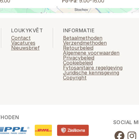
6.00
Po-Pá:
9.00-16.00
LOUKYKVĚT
INFORMATIE
Contact
Betaalmethoden
Vacatures
Verzendmethoden
Nieuwsbrief
Retourbeleid
Algemene voorwaarden
Privacybeleid
Cookiebeleid
Fytosanitaire regelgeving
Juridische kennisgeving
Copyright
THODEN
SOCIAL M