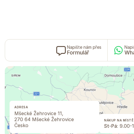
Napište nám přes
Napi
Formulář
Wh
ADRESA
Mšecké Žehrovice 11,
270 64 Mšecké Žehrovice
NÁKUP NA MÍSTĚ
Česko
St-Pá:
9.00-1