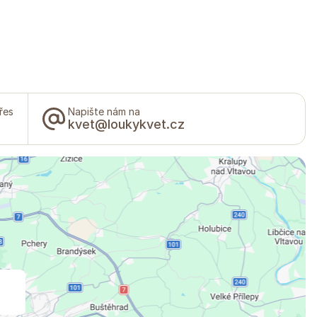
řes
Napište nám na
kvet@loukykvet.cz