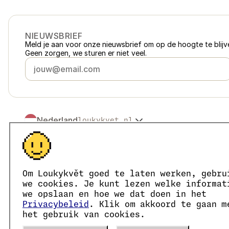
NIEUWSBRIEF
Meld je aan voor onze nieuwsbrief om op de hoogte te blijve
Geen zorgen, we sturen er niet veel.
Nederland
loukykvet.nl
Česko
loukykvet.cz
Slovensko
loukykvet.sk
© 2016 →
2026
Loukykvět s.r.o.
Polska
loukykvet.pl
Loukykvět s.r.o. staat ingeschreven in het handelsregister v
Österreich
loukykvet.at
We zijn aangesloten bij het EKO-KOM-systeem onder numm
Om Loukykvět goed te laten werken, gebru
Deutschland
Wij gebruiken registratienummer 0636 voor de afgifte van 
loukykvet.de
we cookies. Je kunt lezen welke informat
Ons KvK-nummer is 05663687, btw-nummer is CZ05663687.
France
we opslaan en hoe we dat doen in het
loukykvet.fr
Het ID van de data box is eng827q.
Privacybeleid
. Klik om akkoord te gaan m
België
loukykvet.be
Het EORI-nummer is CZ05663687.
het gebruik van cookies.
Wij zijn btw-plichtig.
Danmark
loukykvet.dk