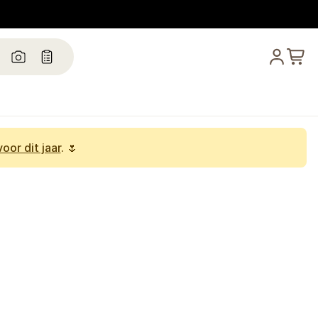
oor dit jaar
. 🌷