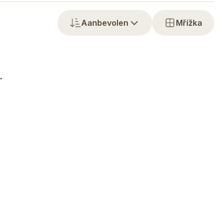
Aanbevolen
Mřížka
.