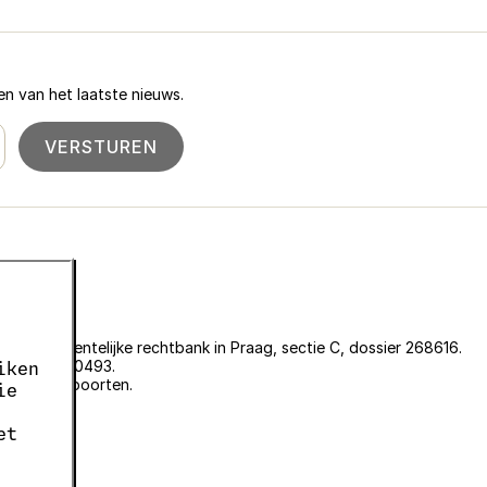
n van het laatste nieuws.
VERSTUREN
an de gemeentelijke rechtbank in Praag, sectie C, dossier 268616.
er EKF00180493.
iken
plantenpaspoorten.
ie
et