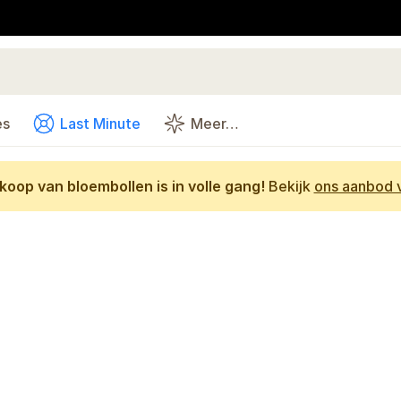
es
Last Minute
Meer…
oop van bloembollen is in volle gang!
Bekijk
ons aanbod v