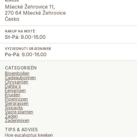
ADRESA
Mšecké Žehrovice 11,
270 64 Mšecké Žehrovice
Česko
NÁKUP NA MÍSTĚ
St-Pá:
9.00-16.00
VYZVEDNUTÍ OBJEDNÁVEK
Po-Pá:
9.00-16.00
CATEGORIEËN
Bloembollen
Cadeaubonnen
Chrysanten
Dahlia's
Eenjarigen
Kruiden
Pioenrozen
Siergrassen
Sixpacks
Vaste planten
Zaden
Zadenmixen
TIPS & ADVIES
Hoe eucalyptus kweken