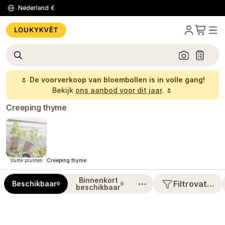
Nederland
€
🌷
De voorverkoop van bloembollen is in volle gang!
Bekijk
ons aanbod voor dit jaar
. 🌷
Creeping thyme
Vaste planten
Creeping thyme
Binnenkort
⋯
Filtrovat…
Beschikbaar
0
0
beschikbaar