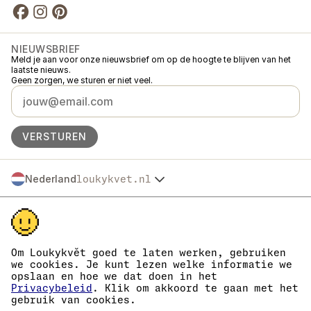
NIEUWSBRIEF
Meld je aan voor onze nieuwsbrief om op de hoogte te blijven van het
laatste nieuws.
Geen zorgen, we sturen er niet veel.
VERSTUREN
Nederland
loukykvet.nl
Česko
© 2016 →
2026
Loukykvět s.r.o.
Slovensko
Loukykvět s.r.o. staat ingeschreven in het handelsregister van de
Polska
gemeentelijke rechtbank in Praag, sectie C, dossier 268616.
Österreich
We zijn aangesloten bij het EKO-KOM-systeem onder nummer
Deutschland
EKF00180493.
Om Loukykvět goed te laten werken, gebruiken
Wij gebruiken registratienummer 0636 voor de afgifte van
France
we cookies. Je kunt lezen welke informatie we
plantenpaspoorten.
opslaan en hoe we dat doen in het
België
Ons KvK-nummer is 05663687, btw-nummer is CZ05663687.
Privacybeleid
. Klik om akkoord te gaan met het
Danmark
Het ID van de data box is eng827q.
gebruik van cookies.
Het EORI-nummer is CZ05663687.
Eesti