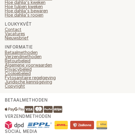
Hoe dahlia's kweken
Hoe tulpen kweken
Hoe dahlia's bewaren
Hoe dahlia's rooien
LOUKYKVĚT
Contact
Vacatures
Nieuwsbrief
INFORMATIE
Betaalmethoden
Verzendmethoden
Retourbeleid
Algemene voorwaarden
Privacybeleid
Cookiebeleid
Fytosanitaire regelgeving
Juridische kennisgeving
Copyright
BETAALMETHODEN
VERZENDMETHODEN
SOCIAL MEDIA