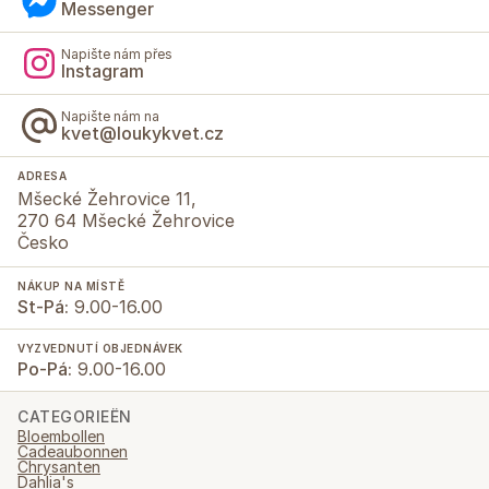
Messenger
Napište nám přes
Instagram
Napište nám na
kvet@loukykvet.cz
ADRESA
Mšecké Žehrovice 11,
270 64 Mšecké Žehrovice
Česko
NÁKUP NA MÍSTĚ
St-Pá:
9.00-16.00
VYZVEDNUTÍ OBJEDNÁVEK
Po-Pá:
9.00-16.00
CATEGORIEËN
Bloembollen
Cadeaubonnen
Chrysanten
Dahlia's