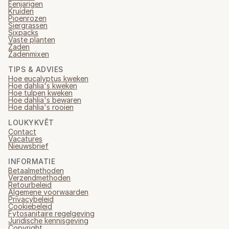
Eenjarigen
Kruiden
Pioenrozen
Siergrassen
Sixpacks
Vaste planten
Zaden
Zadenmixen
TIPS & ADVIES
Hoe eucalyptus kweken
Hoe dahlia's kweken
Hoe tulpen kweken
Hoe dahlia's bewaren
Hoe dahlia's rooien
LOUKYKVĚT
Contact
Vacatures
Nieuwsbrief
INFORMATIE
Betaalmethoden
Verzendmethoden
Retourbeleid
Algemene voorwaarden
Privacybeleid
Cookiebeleid
Fytosanitaire regelgeving
Juridische kennisgeving
Copyright