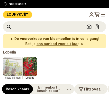
Nederland
€
🌷
De voorverkoop van bloembollen is in volle gang!
Bekijk
ons aanbod voor dit jaar
. 🌷
Lobelia
Vaste planten
Lobelia
Binnenkort
⋯
Filtrovat…
Beschikbaar
0
1
beschikbaar