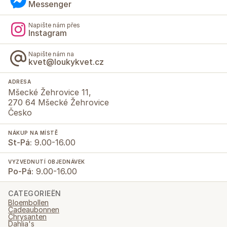
Messenger
Napište nám přes
Instagram
Napište nám na
kvet@loukykvet.cz
ADRESA
Mšecké Žehrovice 11,
270 64 Mšecké Žehrovice
Česko
NÁKUP NA MÍSTĚ
St-Pá:
9.00-16.00
VYZVEDNUTÍ OBJEDNÁVEK
Po-Pá:
9.00-16.00
CATEGORIEËN
Bloembollen
Cadeaubonnen
Chrysanten
Dahlia's