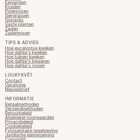
Eenjarigen
Kruiden
Pioenrozen
Siergrassen
Sixpacks
Vaste planten
Zaden
Zadenmixen
TIPS & ADVIES
Hoe eucalyptus kweken
Hoe dahlia's kweken
Hoe tulpen kweken
Hoe dahlia's bewaren
Hoe dahlia's rooien
LOUKYKVĚT
Contact
Vacatures
Nieuwsbrief
INFORMATIE
Betaalmethoden
Verzendmethoden
Retourbeleid
Algemene voorwaarden
Privacybeleid
Cookiebeleid
Fytosanitaire regelgeving
Juridische kennisgeving
Copyright