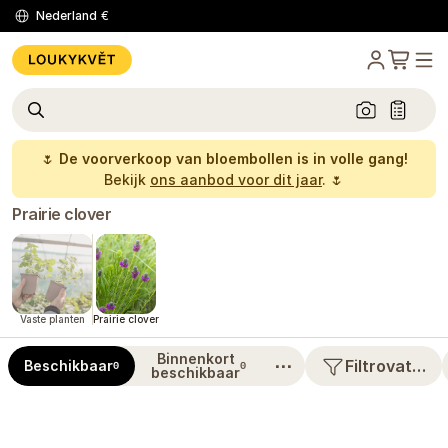
Nederland
€
🌷
De voorverkoop van bloembollen is in volle gang!
Bekijk
ons aanbod voor dit jaar
. 🌷
Prairie clover
Vaste planten
Prairie clover
Binnenkort
⋯
Filtrovat…
Beschikbaar
0
0
beschikbaar