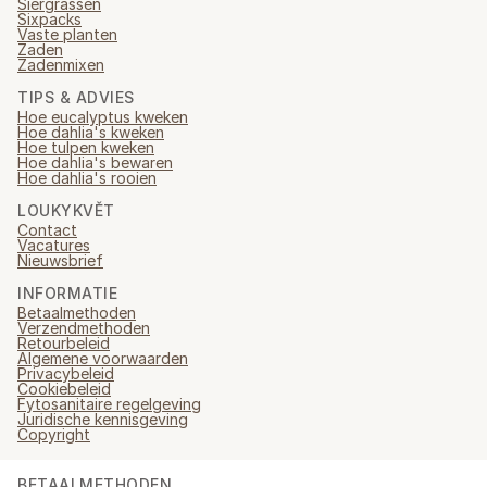
Siergrassen
Sixpacks
Vaste planten
Zaden
Zadenmixen
TIPS & ADVIES
Hoe eucalyptus kweken
Hoe dahlia's kweken
Hoe tulpen kweken
Hoe dahlia's bewaren
Hoe dahlia's rooien
LOUKYKVĚT
Contact
Vacatures
Nieuwsbrief
INFORMATIE
Betaalmethoden
Verzendmethoden
Retourbeleid
Algemene voorwaarden
Privacybeleid
Cookiebeleid
Fytosanitaire regelgeving
Juridische kennisgeving
Copyright
BETAALMETHODEN