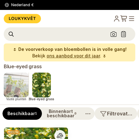
Nederland
€
🌷
De voorverkoop van bloembollen is in volle gang!
Bekijk
ons aanbod voor dit jaar
. 🌷
Blue-eyed grass
Vaste planten
Blue-eyed grass
Binnenkort
⋯
Filtrovat…
Beschikbaar
1
0
beschikbaar
NIEUW