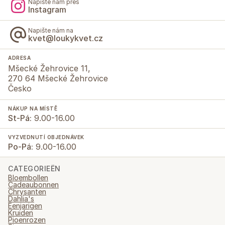
Napište nám přes
Instagram
Napište nám na
kvet@loukykvet.cz
ADRESA
Mšecké Žehrovice 11,
270 64 Mšecké Žehrovice
Česko
NÁKUP NA MÍSTĚ
St-Pá:
9.00-16.00
VYZVEDNUTÍ OBJEDNÁVEK
Po-Pá:
9.00-16.00
CATEGORIEËN
Bloembollen
Cadeaubonnen
Chrysanten
Dahlia's
Eenjarigen
Kruiden
Pioenrozen