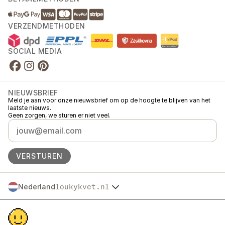
VERZENDMETHODEN
SOCIAL MEDIA
NIEUWSBRIEF
Meld je aan voor onze nieuwsbrief om op de hoogte te blijven van het
laatste nieuws.
Geen zorgen, we sturen er niet veel.
VERSTUREN
Nederland
loukykvet.nl
Česko
© 2016 →
2026
Loukykvět s.r.o.
Slovensko
Loukykvět s.r.o. staat ingeschreven in het handelsregister van de
Polska
gemeentelijke rechtbank in Praag, sectie C, dossier 268616.