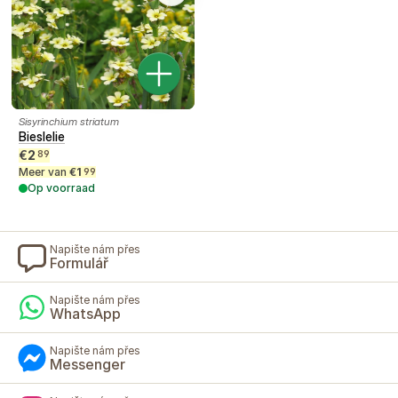
Sisyrinchium striatum
Bieslelie
€
2
89
Meer van
€
1
99
Op voorraad
Napište nám přes
Formulář
Napište nám přes
WhatsApp
Napište nám přes
Messenger