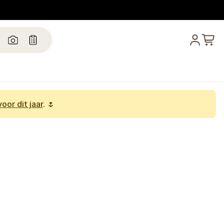
oor dit jaar
. 🌷