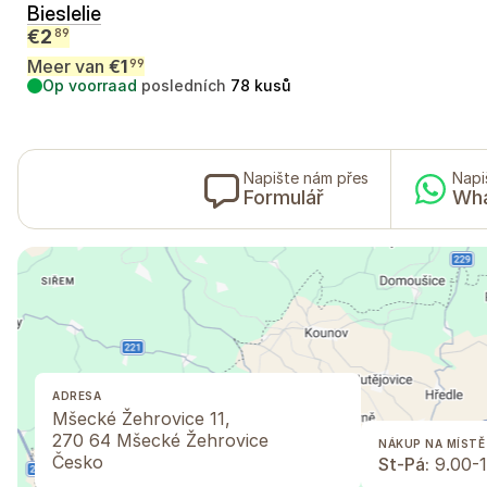
Bieslelie
€
2
89
Meer van
€
1
99
Op voorraad
posledních
78
kusů
Napište nám přes
Napi
Formulář
Wh
ADRESA
Mšecké Žehrovice 11,
270 64 Mšecké Žehrovice
NÁKUP NA MÍSTĚ
Česko
St-Pá:
9.00-1