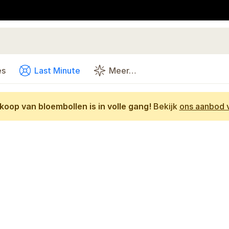
es
Last Minute
Meer…
oop van bloembollen is in volle gang!
Bekijk
ons aanbod v