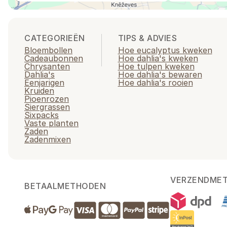
CATEGORIEËN
TIPS & ADVIES
Bloembollen
Hoe eucalyptus kweken
Cadeaubonnen
Hoe dahlia's kweken
Chrysanten
Hoe tulpen kweken
Dahlia's
Hoe dahlia's bewaren
Eenjarigen
Hoe dahlia's rooien
Kruiden
Pioenrozen
Siergrassen
Sixpacks
Vaste planten
Zaden
Zadenmixen
VERZENDME
BETAALMETHODEN