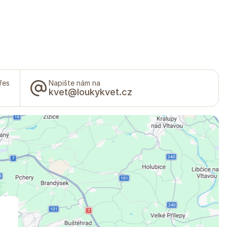
řes
Napište nám na
kvet@loukykvet.cz