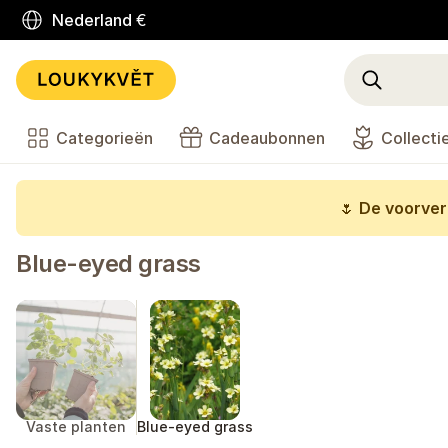
Nederland
€
Categorieën
Cadeaubonnen
Collecti
🌷
De voorverk
Blue-eyed grass
Vaste planten
Blue-eyed grass