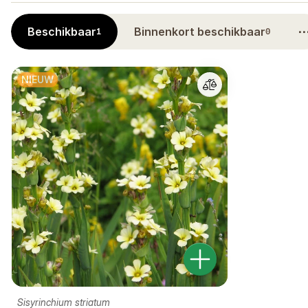
Beschikbaar
Binnenkort beschikbaar
1
0
NIEUW
Sisyrinchium striatum