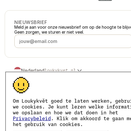
NIEUWSBRIEF
Meld je aan voor onze nieuwsbrief om op de hoogte te blijve
Geen zorgen, we sturen er niet veel.
Nederland
loukykvet.nl
Česko
loukykvet.cz
Slovensko
loukykvet.sk
© 2016 →
2026
Loukykvět s.r.o.
Polska
loukykvet.pl
Loukykvět s.r.o. staat ingeschreven in het handelsregister v
Österreich
loukykvet.at
We zijn aangesloten bij het EKO-KOM-systeem onder numm
Om Loukykvět goed te laten werken, gebru
Deutschland
Wij gebruiken registratienummer 0636 voor de afgifte van 
loukykvet.de
we cookies. Je kunt lezen welke informat
Ons KvK-nummer is 05663687, btw-nummer is CZ05663687.
France
we opslaan en hoe we dat doen in het
loukykvet.fr
Het ID van de data box is eng827q.
Privacybeleid
. Klik om akkoord te gaan m
België
loukykvet.be
Het EORI-nummer is CZ05663687.
het gebruik van cookies.
Wij zijn btw-plichtig.
Danmark
loukykvet.dk