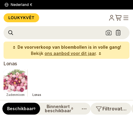
Nederland
€
🌷
De voorverkoop van bloembollen is in volle gang!
Bekijk
ons aanbod voor dit jaar
. 🌷
Lonas
Zadenmixen
Lonas
Binnenkort
⋯
Filtrovat…
Beschikbaar
0
0
beschikbaar