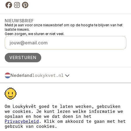
NIEUWSBRIEF
Meld je aan voor onze nieuwsbrief om op de hoogte te blijven van het
laatste nieuws.
Geen zorgen, we sturen er niet veel.
VERSTUREN
Nederland
loukykvet.nl
Česko
© 2016 →
2026
Loukykvět s.r.o.
Slovensko
Loukykvět s.r.o. staat ingeschreven in het handelsregister van de
Polska
gemeentelijke rechtbank in Praag, sectie C, dossier 268616.
Österreich
We zijn aangesloten bij het EKO-KOM-systeem onder nummer
Deutschland
EKF00180493.
Om Loukykvět goed te laten werken, gebruiken
Wij gebruiken registratienummer 0636 voor de afgifte van
France
we cookies. Je kunt lezen welke informatie we
plantenpaspoorten.
opslaan en hoe we dat doen in het
België
Ons KvK-nummer is 05663687, btw-nummer is CZ05663687.
Privacybeleid
. Klik om akkoord te gaan met het
Danmark
Het ID van de data box is eng827q.
gebruik van cookies.
Het EORI-nummer is CZ05663687.
Eesti