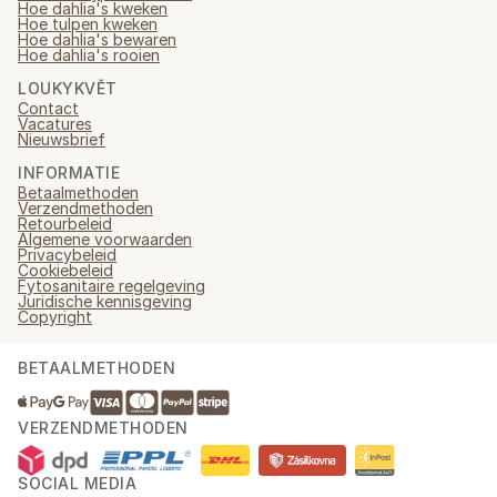
Hoe dahlia's kweken
Hoe tulpen kweken
Hoe dahlia's bewaren
Hoe dahlia's rooien
LOUKYKVĚT
Contact
Vacatures
Nieuwsbrief
INFORMATIE
Betaalmethoden
Verzendmethoden
Retourbeleid
Algemene voorwaarden
Privacybeleid
Cookiebeleid
Fytosanitaire regelgeving
Juridische kennisgeving
Copyright
BETAALMETHODEN
VERZENDMETHODEN
SOCIAL MEDIA