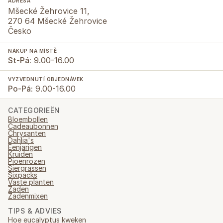
ADRESA
Mšecké Žehrovice 11,
270 64 Mšecké Žehrovice
Česko
NÁKUP NA MÍSTĚ
St-Pá:
9.00-16.00
VYZVEDNUTÍ OBJEDNÁVEK
Po-Pá:
9.00-16.00
CATEGORIEËN
Bloembollen
Cadeaubonnen
Chrysanten
Dahlia's
Eenjarigen
Kruiden
Pioenrozen
Siergrassen
Sixpacks
Vaste planten
Zaden
Zadenmixen
TIPS & ADVIES
Hoe eucalyptus kweken