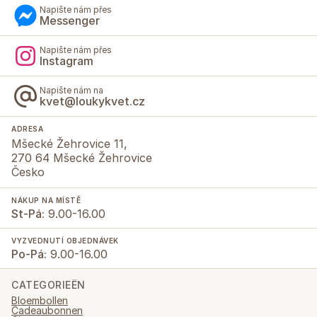
Napište nám přes
Messenger
Napište nám přes
Instagram
Napište nám na
kvet@loukykvet.cz
ADRESA
Mšecké Žehrovice 11,
270 64 Mšecké Žehrovice
Česko
NÁKUP NA MÍSTĚ
St-Pá:
9.00-16.00
VYZVEDNUTÍ OBJEDNÁVEK
Po-Pá:
9.00-16.00
CATEGORIEËN
Bloembollen
Cadeaubonnen