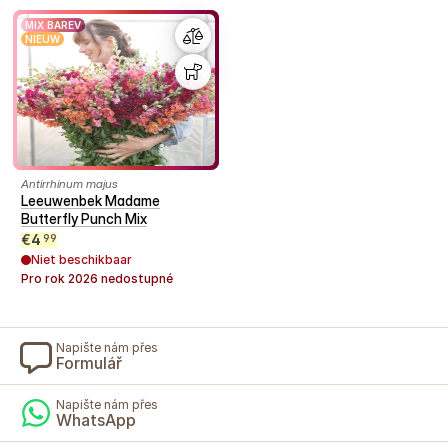
MIX BAREV
NIEUW
Antirrhinum majus
Leeuwenbek Madame
Butterfly Punch Mix
€
4
99
Niet beschikbaar
Pro rok
2026
nedostupné
Napište nám přes
Formulář
Napište nám přes
WhatsApp