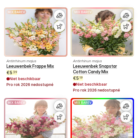
MIX BAREV
MIX BAREV
Antirrhinum majus
Antirrhinun majus
Leeuwenbek Frappe Mix
Leeuwenbek Snapstar
Cotton Candy Mix
€
5
39
€
5
19
Niet beschikbaar
Niet beschikbaar
Pro rok
2026
nedostupné
Pro rok
2026
nedostupné
MIX BAREV
MIX BAREV