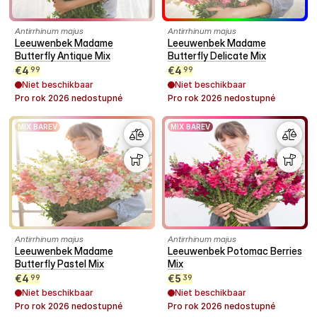
Antirrhinum majus
Antirrhinum majus
Leeuwenbek Madame
Leeuwenbek Madame
Butterfly Antique Mix
Butterfly Delicate Mix
€
4
€
4
99
99
Niet beschikbaar
Niet beschikbaar
Pro rok
2026
nedostupné
Pro rok
2026
nedostupné
MIX BAREV
MIX BAREV
Antirrhinum majus
Antirrhinum majus
Leeuwenbek Madame
Leeuwenbek Potomac Berries
Butterfly Pastel Mix
Mix
€
4
€
5
99
39
Niet beschikbaar
Niet beschikbaar
Pro rok
2026
nedostupné
Pro rok
2026
nedostupné