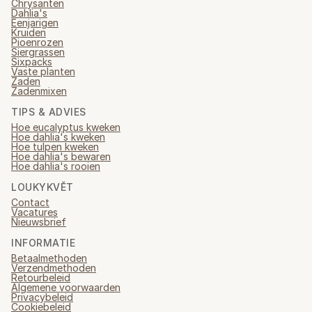
Chrysanten
Dahlia's
Eenjarigen
Kruiden
Pioenrozen
Siergrassen
Sixpacks
Vaste planten
Zaden
Zadenmixen
TIPS & ADVIES
Hoe eucalyptus kweken
Hoe dahlia's kweken
Hoe tulpen kweken
Hoe dahlia's bewaren
Hoe dahlia's rooien
LOUKYKVĚT
Contact
Vacatures
Nieuwsbrief
INFORMATIE
Betaalmethoden
Verzendmethoden
Retourbeleid
Algemene voorwaarden
Privacybeleid
Cookiebeleid