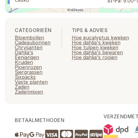
Česko
St-Pá:
9.00-1
CATEGORIEËN
TIPS & ADVIES
Bloembollen
Hoe eucalyptus kweken
Cadeaubonnen
Hoe dahlia's kweken
Chrysanten
Hoe tulpen kweken
Dahlia's
Hoe dahlia's bewaren
Eenjarigen
Hoe dahlia's rooien
Kruiden
Pioenrozen
Siergrassen
Sixpacks
Vaste planten
Zaden
Zadenmixen
VERZENDME
BETAALMETHODEN