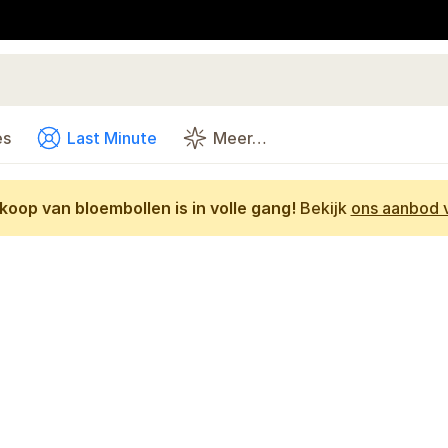
es
Last Minute
Meer…
oop van bloembollen is in volle gang!
Bekijk
ons aanbod v