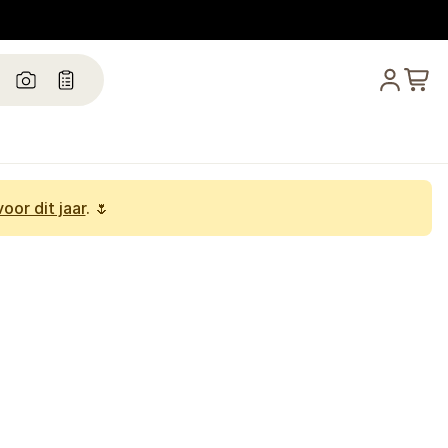
oor dit jaar
. 🌷