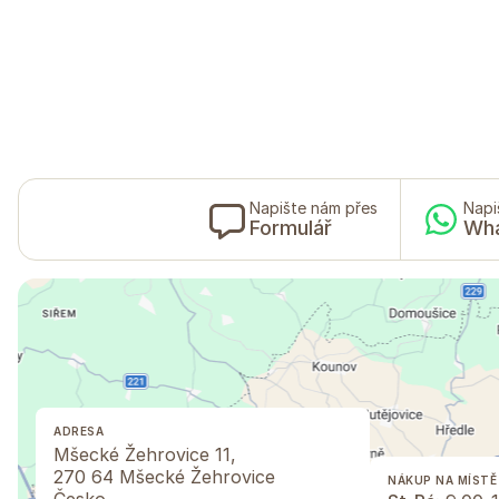
Napište nám přes
Napi
Formulář
Wh
ADRESA
Mšecké Žehrovice 11,
270 64 Mšecké Žehrovice
NÁKUP NA MÍSTĚ