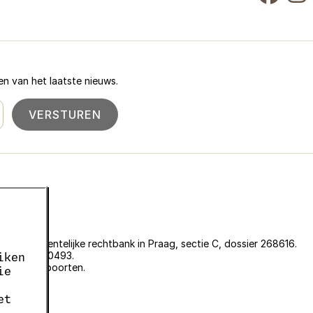
n van het laatste nieuws.
VERSTUREN
an de gemeentelijke rechtbank in Praag, sectie C, dossier 268616.
er EKF00180493.
iken
plantenpaspoorten.
ie
et