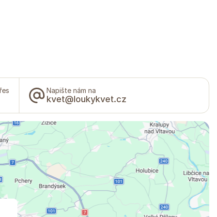
řes
Napište nám na
kvet@loukykvet.cz