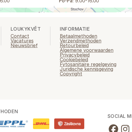
6.00
Po-Pá:
9.00-16.00
LOUKYKVĚT
INFORMATIE
Contact
Betaalmethoden
Vacatures
Verzendmethoden
Nieuwsbrief
Retourbeleid
Algemene voorwaarden
Privacybeleid
Cookiebeleid
Fytosanitaire regelgeving
Juridische kennisgeving
Copyright
THODEN
SOCIAL M