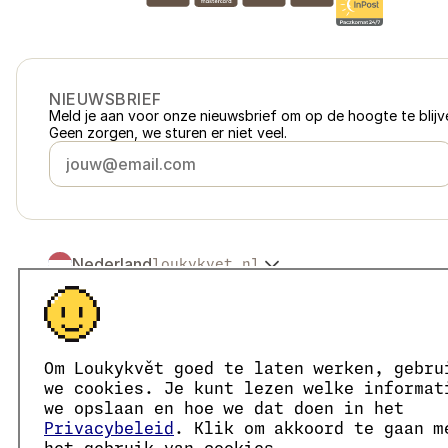
NIEUWSBRIEF
Meld je aan voor onze nieuwsbrief om op de hoogte te blijve
Geen zorgen, we sturen er niet veel.
Nederland
loukykvet.nl
Česko
loukykvet.cz
Slovensko
loukykvet.sk
© 2016 →
2026
Loukykvět s.r.o.
Polska
loukykvet.pl
Loukykvět s.r.o. staat ingeschreven in het handelsregister v
Österreich
loukykvet.at
We zijn aangesloten bij het EKO-KOM-systeem onder numm
Om Loukykvět goed te laten werken, gebru
Deutschland
Wij gebruiken registratienummer 0636 voor de afgifte van 
loukykvet.de
we cookies. Je kunt lezen welke informat
Ons KvK-nummer is 05663687, btw-nummer is CZ05663687.
France
we opslaan en hoe we dat doen in het
loukykvet.fr
Het ID van de data box is eng827q.
Privacybeleid
. Klik om akkoord te gaan m
België
loukykvet.be
Het EORI-nummer is CZ05663687.