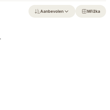
Aanbevolen
Mřížka
.