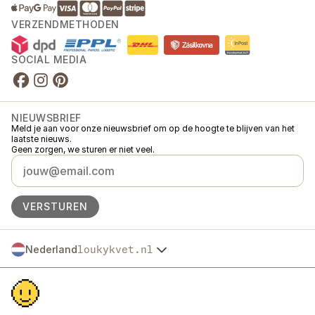
VERZENDMETHODEN
SOCIAL MEDIA
NIEUWSBRIEF
Meld je aan voor onze nieuwsbrief om op de hoogte te blijven van het
laatste nieuws.
Geen zorgen, we sturen er niet veel.
VERSTUREN
Nederland
loukykvet.nl
Česko
© 2016 →
2026
Loukykvět s.r.o.
Slovensko
Loukykvět s.r.o. staat ingeschreven in het handelsregister van de
Polska
gemeentelijke rechtbank in Praag, sectie C, dossier 268616.
Österreich
We zijn aangesloten bij het EKO-KOM-systeem onder nummer