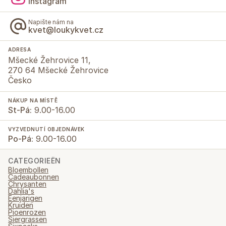
Instagram
Napište nám na
kvet@loukykvet.cz
ADRESA
Mšecké Žehrovice 11,
270 64 Mšecké Žehrovice
Česko
NÁKUP NA MÍSTĚ
St-Pá:
9.00-16.00
VYZVEDNUTÍ OBJEDNÁVEK
Po-Pá:
9.00-16.00
CATEGORIEËN
Bloembollen
Cadeaubonnen
Chrysanten
Dahlia's
Eenjarigen
Kruiden
Pioenrozen
Siergrassen