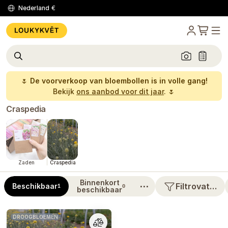
Nederland
€
🌷
De voorverkoop van bloembollen is in volle gang!
Bekijk
ons aanbod voor dit jaar
. 🌷
Craspedia
Zaden
Craspedia
Binnenkort
⋯
Filtrovat…
Beschikbaar
1
0
beschikbaar
DROOGBLOEMEN