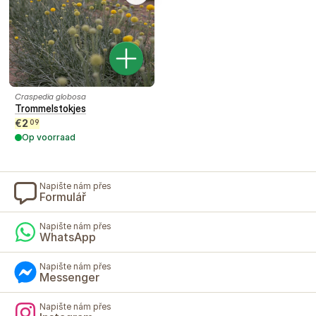
Craspedia globosa
Trommelstokjes
€
2
09
Op voorraad
Napište nám přes
Formulář
Napište nám přes
WhatsApp
Napište nám přes
Messenger
Napište nám přes