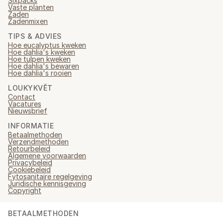
Sixpacks
Vaste planten
Zaden
Zadenmixen
TIPS & ADVIES
Hoe eucalyptus kweken
Hoe dahlia's kweken
Hoe tulpen kweken
Hoe dahlia's bewaren
Hoe dahlia's rooien
LOUKYKVĚT
Contact
Vacatures
Nieuwsbrief
INFORMATIE
Betaalmethoden
Verzendmethoden
Retourbeleid
Algemene voorwaarden
Privacybeleid
Cookiebeleid
Fytosanitaire regelgeving
Juridische kennisgeving
Copyright
BETAALMETHODEN