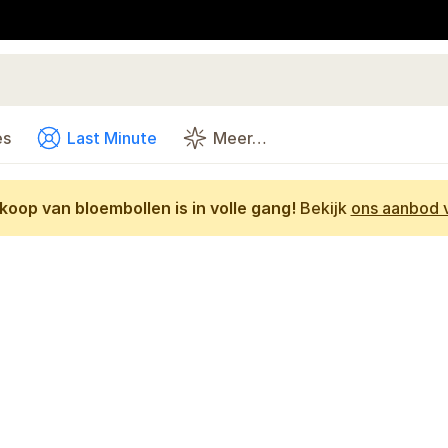
es
Last Minute
Meer…
oop van bloembollen is in volle gang!
Bekijk
ons aanbod v