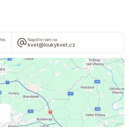
řes
Napište nám na
kvet@loukykvet.cz