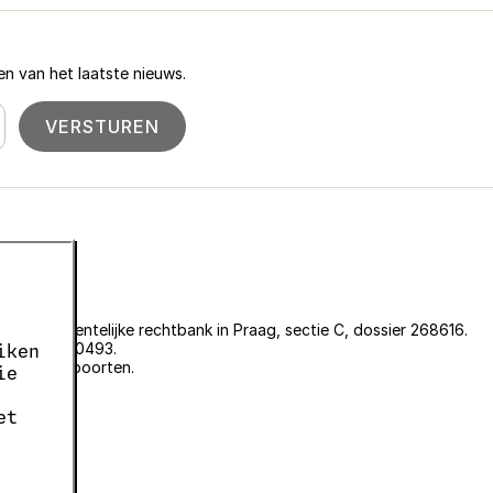
n van het laatste nieuws.
VERSTUREN
an de gemeentelijke rechtbank in Praag, sectie C, dossier 268616.
er EKF00180493.
iken
plantenpaspoorten.
ie
et