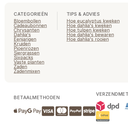
CATEGORIEËN
TIPS & ADVIES
Bloembollen
Hoe eucalyptus kweken
Cadeaubonnen
Hoe dahlia's kweken
Chrysanten
Hoe tulpen kweken
Dahlia's
Hoe dahlia's bewaren
Eenjarigen
Hoe dahlia's rooien
Kruiden
Pioenrozen
Siergrassen
Sixpacks
Vaste planten
Zaden
Zadenmixen
VERZENDME
BETAALMETHODEN