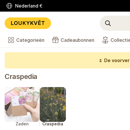
Nederland
€
Categorieën
Cadeaubonnen
Collecti
🌷
De voorverk
Craspedia
Zaden
Craspedia