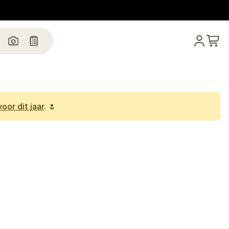
oor dit jaar
. 🌷