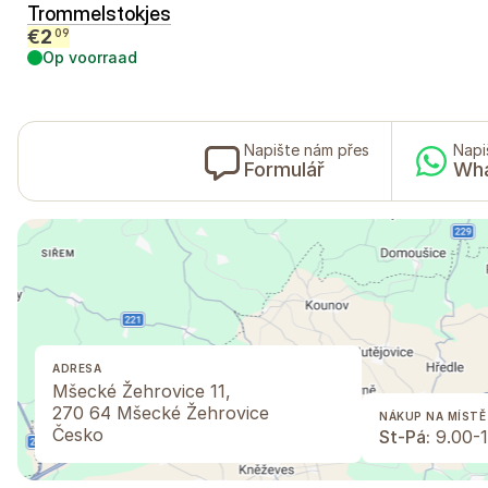
Trommelstokjes
€
2
09
Op voorraad
Napište nám přes
Napi
Formulář
Wh
ADRESA
Mšecké Žehrovice 11,
270 64 Mšecké Žehrovice
NÁKUP NA MÍSTĚ
Česko
St-Pá:
9.00-1