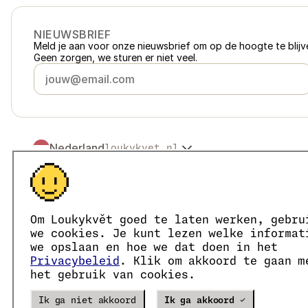
NIEUWSBRIEF
Meld je aan voor onze nieuwsbrief om op de hoogte te blijve
Geen zorgen, we sturen er niet veel.
Nederland
loukykvet.nl
Česko
loukykvet.cz
Slovensko
loukykvet.sk
© 2016 →
2026
Loukykvět s.r.o.
Polska
loukykvet.pl
Loukykvět s.r.o. staat ingeschreven in het handelsregister v
Österreich
loukykvet.at
We zijn aangesloten bij het EKO-KOM-systeem onder numm
Om Loukykvět goed te laten werken, gebru
Deutschland
Wij gebruiken registratienummer 0636 voor de afgifte van 
loukykvet.de
we cookies. Je kunt lezen welke informat
Ons KvK-nummer is 05663687, btw-nummer is CZ05663687.
France
we opslaan en hoe we dat doen in het
loukykvet.fr
Het ID van de data box is eng827q.
Privacybeleid
. Klik om akkoord te gaan m
België
loukykvet.be
Het EORI-nummer is CZ05663687.
het gebruik van cookies.
Wij zijn btw-plichtig.
Danmark
loukykvet.dk
Eesti
loukykvet.ee
Verze
20302
PRODUCTION
Ik ga niet akkoord
Ik ga akkoord ✓