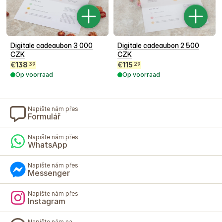
Digitale cadeaubon 3 000
Digitale cadeaubon 2 500
CZK
CZK
€
138
€
115
39
29
Op voorraad
Op voorraad
Napište nám přes
Formulář
Napište nám přes
WhatsApp
Napište nám přes
Messenger
Napište nám přes
Instagram
Napište nám na