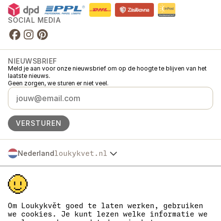
SOCIAL MEDIA
NIEUWSBRIEF
Meld je aan voor onze nieuwsbrief om op de hoogte te blijven van het
laatste nieuws.
Geen zorgen, we sturen er niet veel.
VERSTUREN
Nederland
loukykvet.nl
Česko
© 2016 →
2026
Loukykvět s.r.o.
Slovensko
Loukykvět s.r.o. staat ingeschreven in het handelsregister van de
Polska
gemeentelijke rechtbank in Praag, sectie C, dossier 268616.
Österreich
We zijn aangesloten bij het EKO-KOM-systeem onder nummer
Deutschland
EKF00180493.
Om Loukykvět goed te laten werken, gebruiken
Wij gebruiken registratienummer 0636 voor de afgifte van
France
we cookies. Je kunt lezen welke informatie we
plantenpaspoorten.