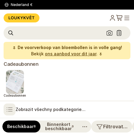
Nederland
€
🌷
De voorverkoop van bloembollen is in volle gang!
Bekijk
ons aanbod voor dit jaar
. 🌷
Cadeaubonnen
Cadeaubonnen
Zobrazit všechny podkategorie…
Binnenkort
⋯
Filtrovat…
Beschikbaar
8
0
beschikbaar