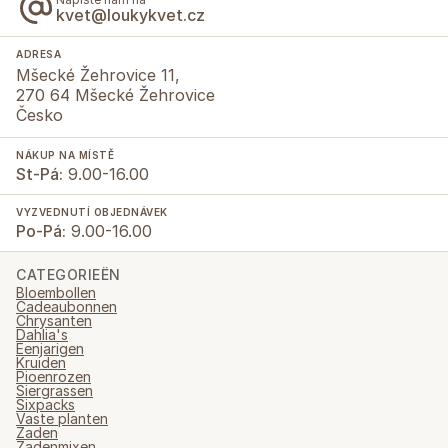
kvet@loukykvet.cz
ADRESA
Mšecké Žehrovice 11,
270 64 Mšecké Žehrovice
Česko
NÁKUP NA MÍSTĚ
St-Pá:
9.00-16.00
VYZVEDNUTÍ OBJEDNÁVEK
Po-Pá:
9.00-16.00
CATEGORIEËN
Bloembollen
Cadeaubonnen
Chrysanten
Dahlia's
Eenjarigen
Kruiden
Pioenrozen
Siergrassen
Sixpacks
Vaste planten
Zaden
Zadenmixen