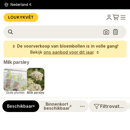
Nederland
€
🌷
De voorverkoop van bloembollen is in volle gang!
Bekijk
ons aanbod voor dit jaar
. 🌷
Milk parsley
Vaste planten
Milk parsley
Binnenkort
⋯
Filtrovat…
Beschikbaar
0
0
beschikbaar