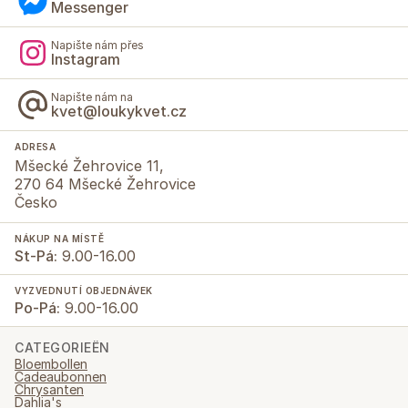
Messenger
Napište nám přes
Instagram
Napište nám na
kvet@loukykvet.cz
ADRESA
Mšecké Žehrovice 11,
270 64 Mšecké Žehrovice
Česko
NÁKUP NA MÍSTĚ
St-Pá:
9.00-16.00
VYZVEDNUTÍ OBJEDNÁVEK
Po-Pá:
9.00-16.00
CATEGORIEËN
Bloembollen
Cadeaubonnen
Chrysanten
Dahlia's