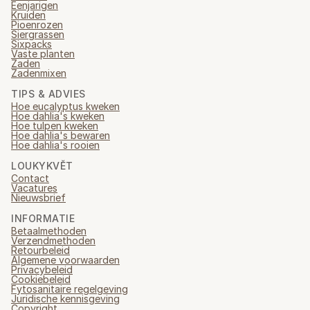
Eenjarigen
Kruiden
Pioenrozen
Siergrassen
Sixpacks
Vaste planten
Zaden
Zadenmixen
TIPS & ADVIES
Hoe eucalyptus kweken
Hoe dahlia's kweken
Hoe tulpen kweken
Hoe dahlia's bewaren
Hoe dahlia's rooien
LOUKYKVĚT
Contact
Vacatures
Nieuwsbrief
INFORMATIE
Betaalmethoden
Verzendmethoden
Retourbeleid
Algemene voorwaarden
Privacybeleid
Cookiebeleid
Fytosanitaire regelgeving
Juridische kennisgeving
Copyright