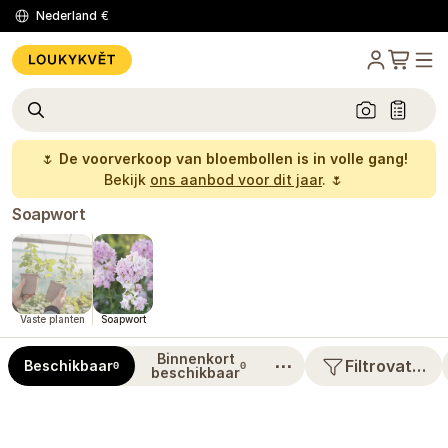
Nederland
€
🌷
De voorverkoop van bloembollen is in volle gang!
Bekijk
ons aanbod voor dit jaar
. 🌷
Soapwort
Vaste planten
Soapwort
Binnenkort
⋯
Filtrovat…
Beschikbaar
0
0
beschikbaar