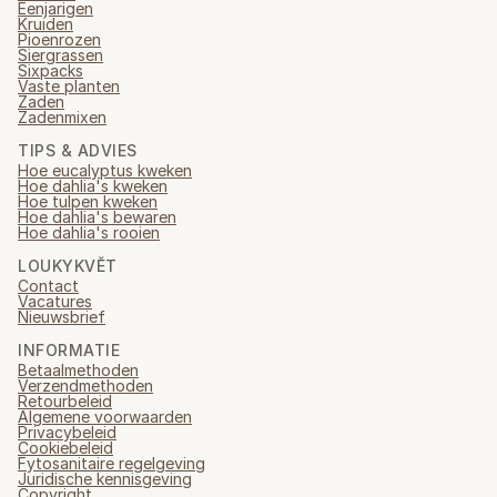
Eenjarigen
Kruiden
Pioenrozen
Siergrassen
Sixpacks
Vaste planten
Zaden
Zadenmixen
TIPS & ADVIES
Hoe eucalyptus kweken
Hoe dahlia's kweken
Hoe tulpen kweken
Hoe dahlia's bewaren
Hoe dahlia's rooien
LOUKYKVĚT
Contact
Vacatures
Nieuwsbrief
INFORMATIE
Betaalmethoden
Verzendmethoden
Retourbeleid
Algemene voorwaarden
Privacybeleid
Cookiebeleid
Fytosanitaire regelgeving
Juridische kennisgeving
Copyright