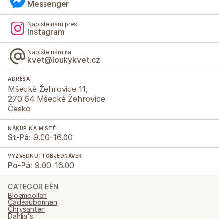
Messenger
Napište nám přes
Instagram
Napište nám na
kvet@loukykvet.cz
ADRESA
Mšecké Žehrovice 11,
270 64 Mšecké Žehrovice
Česko
NÁKUP NA MÍSTĚ
St-Pá:
9.00-16.00
VYZVEDNUTÍ OBJEDNÁVEK
Po-Pá:
9.00-16.00
CATEGORIEËN
Bloembollen
Cadeaubonnen
Chrysanten
Dahlia's