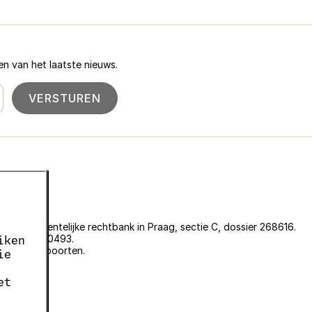
n van het laatste nieuws.
VERSTUREN
an de gemeentelijke rechtbank in Praag, sectie C, dossier 268616.
er EKF00180493.
iken
plantenpaspoorten.
ie
et