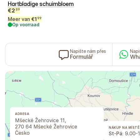
Hartbladige schuimbloem
€
2
89
Meer van
€
1
99
Op voorraad
Napište nám přes
Napi
Formulář
Wh
ADRESA
Mšecké Žehrovice 11,
270 64 Mšecké Žehrovice
NÁKUP NA MÍSTĚ
Česko
St-Pá:
9.00-1