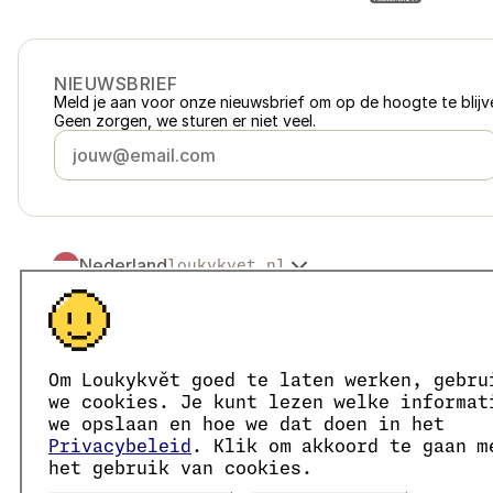
NIEUWSBRIEF
Meld je aan voor onze nieuwsbrief om op de hoogte te blijve
Geen zorgen, we sturen er niet veel.
Nederland
loukykvet.nl
Česko
loukykvet.cz
Slovensko
loukykvet.sk
© 2016 →
2026
Loukykvět s.r.o.
Polska
loukykvet.pl
Loukykvět s.r.o. staat ingeschreven in het handelsregister v
Österreich
loukykvet.at
We zijn aangesloten bij het EKO-KOM-systeem onder numm
Om Loukykvět goed te laten werken, gebru
Deutschland
Wij gebruiken registratienummer 0636 voor de afgifte van 
loukykvet.de
we cookies. Je kunt lezen welke informat
Ons KvK-nummer is 05663687, btw-nummer is CZ05663687.
France
we opslaan en hoe we dat doen in het
loukykvet.fr
Het ID van de data box is eng827q.
Privacybeleid
. Klik om akkoord te gaan m
België
loukykvet.be
Het EORI-nummer is CZ05663687.
het gebruik van cookies.
Wij zijn btw-plichtig.
Danmark
loukykvet.dk