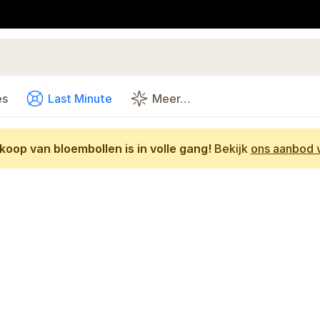
es
Last Minute
Meer…
oop van bloembollen is in volle gang!
Bekijk
ons aanbod v