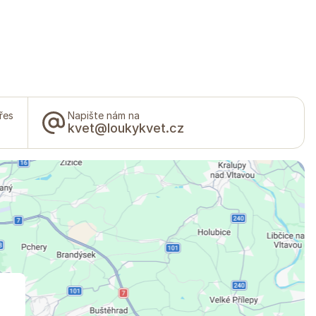
řes
Napište nám na
kvet@loukykvet.cz