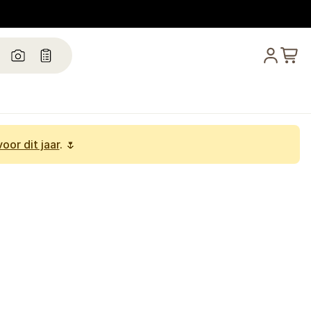
oor dit jaar
. 🌷