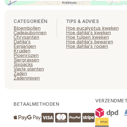
CATEGORIEËN
TIPS & ADVIES
Bloembollen
Hoe eucalyptus kweken
Cadeaubonnen
Hoe dahlia's kweken
Chrysanten
Hoe tulpen kweken
Dahlia's
Hoe dahlia's bewaren
Eenjarigen
Hoe dahlia's rooien
Kruiden
Pioenrozen
Siergrassen
Sixpacks
Vaste planten
Zaden
Zadenmixen
VERZENDME
BETAALMETHODEN