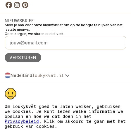
NIEUWSBRIEF
Meld je aan voor onze nieuwsbrief om op de hoogte te blijven van het
laatste nieuws.
Geen zorgen, we sturen er niet veel.
VERSTUREN
Nederland
loukykvet.nl
Česko
© 2016 →
2026
Loukykvět s.r.o.
Slovensko
Loukykvět s.r.o. staat ingeschreven in het handelsregister van de
Polska
gemeentelijke rechtbank in Praag, sectie C, dossier 268616.
Österreich
We zijn aangesloten bij het EKO-KOM-systeem onder nummer
Deutschland
EKF00180493.
Om Loukykvět goed te laten werken, gebruiken
Wij gebruiken registratienummer 0636 voor de afgifte van
France
we cookies. Je kunt lezen welke informatie we
plantenpaspoorten.
opslaan en hoe we dat doen in het
België
Ons KvK-nummer is 05663687, btw-nummer is CZ05663687.
Privacybeleid
. Klik om akkoord te gaan met het
Danmark
Het ID van de data box is eng827q.
gebruik van cookies.
Het EORI-nummer is CZ05663687.
Eesti