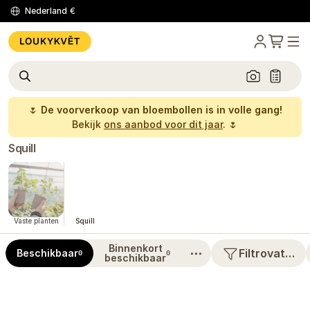
Nederland
€
🌷
De voorverkoop van bloembollen is in volle gang!
Bekijk
ons aanbod voor dit jaar
. 🌷
Squill
Vaste planten
Squill
Binnenkort
⋯
Filtrovat…
Beschikbaar
0
0
beschikbaar