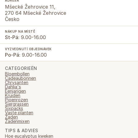
ADRESA
Mšecké Žehrovice 11,
270 64 Mšecké Žehrovice
Česko
NÁKUP NA MÍSTĚ
St-Pá:
9.00-16.00
VYZVEDNUTÍ OBJEDNÁVEK
Po-Pá:
9.00-16.00
CATEGORIEËN
Bloembollen
Cadeaubonnen
Chrysanten
Dahlia's
Eenjarigen
Kruiden
Pioenrozen
Siergrassen
Sixpacks
Vaste planten
Zaden
Zadenmixen
TIPS & ADVIES
Hoe eucalyptus kweken