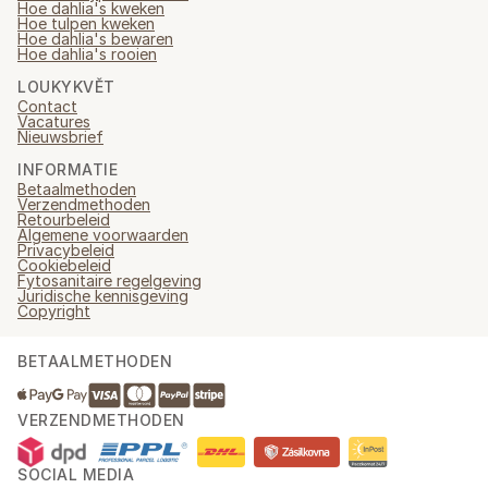
Hoe dahlia's kweken
Hoe tulpen kweken
Hoe dahlia's bewaren
Hoe dahlia's rooien
LOUKYKVĚT
Contact
Vacatures
Nieuwsbrief
INFORMATIE
Betaalmethoden
Verzendmethoden
Retourbeleid
Algemene voorwaarden
Privacybeleid
Cookiebeleid
Fytosanitaire regelgeving
Juridische kennisgeving
Copyright
BETAALMETHODEN
VERZENDMETHODEN
SOCIAL MEDIA