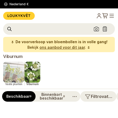
Nederland
€
🌷
De voorverkoop van bloembollen is in volle gang!
Bekijk
ons aanbod voor dit jaar
. 🌷
Viburnum
Vaste planten
Viburnum
Binnenkort
⋯
Filtrovat…
Beschikbaar
0
0
beschikbaar