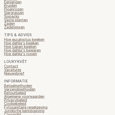
Eenjarigen
Kruiden
Pioenrozen
Siergrassen
Sixpacks
Vaste planten
Zaden
Zadenmixen
TIPS & ADVIES
Hoe eucalyptus kweken
Hoe dahlia's kweken
Hoe tulpen kweken
Hoe dahlia's bewaren
Hoe dahlia's rooien
LOUKYKVĚT
Contact
Vacatures
Nieuwsbrief
INFORMATIE
Betaalmethoden
Verzendmethoden
Retourbeleid
Algemene voorwaarden
Privacybeleid
Cookiebeleid
Fytosanitaire regelgeving
Juridische kennisgeving
Copyright