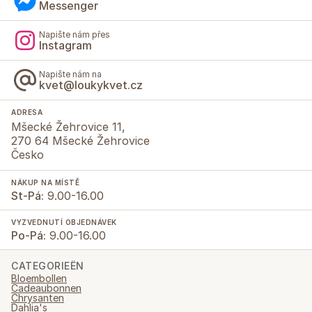
Messenger
Napište nám přes
Instagram
Napište nám na
kvet@loukykvet.cz
ADRESA
Mšecké Žehrovice 11,
270 64 Mšecké Žehrovice
Česko
NÁKUP NA MÍSTĚ
St-Pá:
9.00-16.00
VYZVEDNUTÍ OBJEDNÁVEK
Po-Pá:
9.00-16.00
CATEGORIEËN
Bloembollen
Cadeaubonnen
Chrysanten
Dahlia's