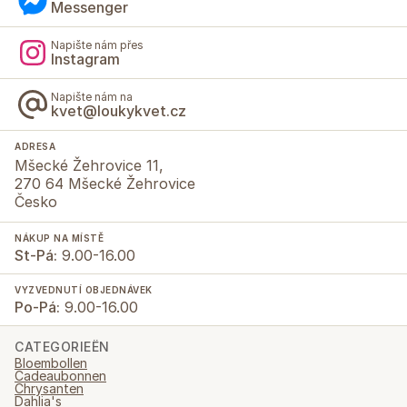
Messenger
Napište nám přes
Instagram
Napište nám na
kvet@loukykvet.cz
ADRESA
Mšecké Žehrovice 11,
270 64 Mšecké Žehrovice
Česko
NÁKUP NA MÍSTĚ
St-Pá:
9.00-16.00
VYZVEDNUTÍ OBJEDNÁVEK
Po-Pá:
9.00-16.00
CATEGORIEËN
Bloembollen
Cadeaubonnen
Chrysanten
Dahlia's