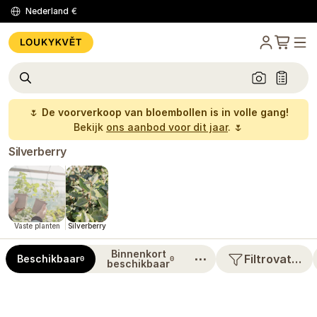
Nederland
€
🌷
De voorverkoop van bloembollen is in volle gang!
Bekijk
ons aanbod voor dit jaar
. 🌷
Silverberry
Vaste planten
Silverberry
Binnenkort
⋯
Filtrovat…
Beschikbaar
0
0
beschikbaar