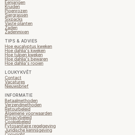
Eenjarigen
Kruiden
Pioenrozen
Siergrassen
Sixpacks
Vaste planten
Zaden
Zadenmixen
TIPS & ADVIES
Hoe eucalyptus kweken
Hoe dahlia's kweken
Hoe tulpen kweken
Hoe dahlia's bewaren
Hoe dahlia's rooien
LOUKYKVĚT
Contact
Vacatures
Nieuwsbrief
INFORMATIE
Betaalmethoden
Verzendmethoden
Retourbeleid
Algemene voorwaarden
Privacybeleid
Cookiebeleid
Fytosanitaire regelgeving
Juridische kennisgeving
Copyright