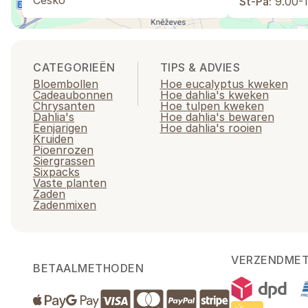
Česko
St-Pá:
9.00-1
CATEGORIEËN
TIPS & ADVIES
Bloembollen
Hoe eucalyptus kweken
Cadeaubonnen
Hoe dahlia's kweken
Chrysanten
Hoe tulpen kweken
Dahlia's
Hoe dahlia's bewaren
Eenjarigen
Hoe dahlia's rooien
Kruiden
Pioenrozen
Siergrassen
Sixpacks
Vaste planten
Zaden
Zadenmixen
VERZENDME
BETAALMETHODEN