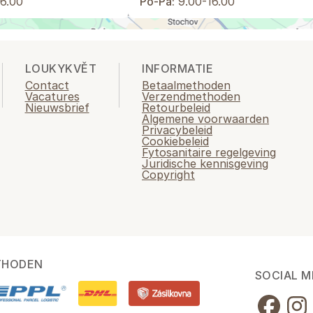
6.00
Po-Pá:
9.00-16.00
LOUKYKVĚT
INFORMATIE
Contact
Betaalmethoden
Vacatures
Verzendmethoden
Nieuwsbrief
Retourbeleid
Algemene voorwaarden
Privacybeleid
Cookiebeleid
Fytosanitaire regelgeving
Juridische kennisgeving
Copyright
THODEN
SOCIAL M