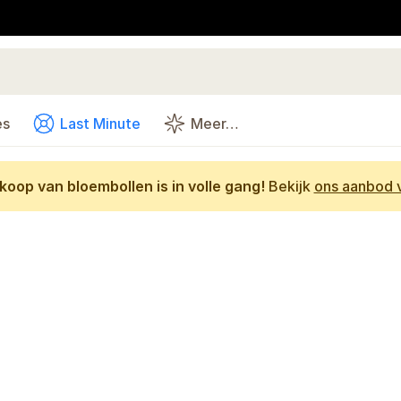
es
Last Minute
Meer…
oop van bloembollen is in volle gang!
Bekijk
ons aanbod v