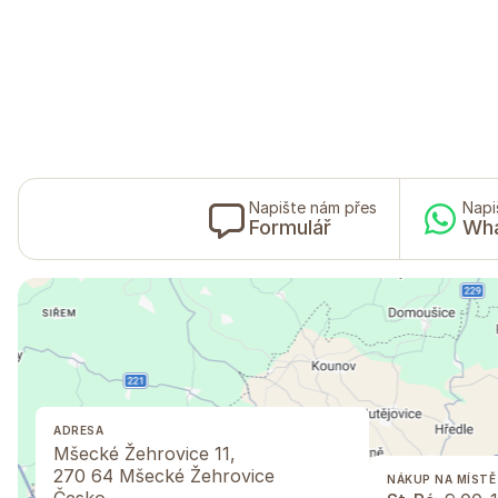
Napište nám přes
Napi
Formulář
Wh
ADRESA
Mšecké Žehrovice 11,
270 64 Mšecké Žehrovice
NÁKUP NA MÍSTĚ