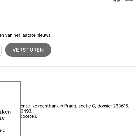
n van het laatste nieuws.
VERSTUREN
an de gemeentelijke rechtbank in Praag, sectie C, dossier 268616.
er EKF00180493.
iken
plantenpaspoorten.
ie
et