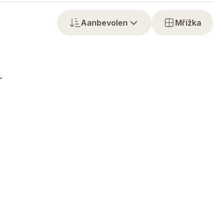
Aanbevolen
Mřížka
.