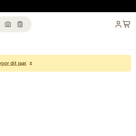
oor dit jaar
. 🌷