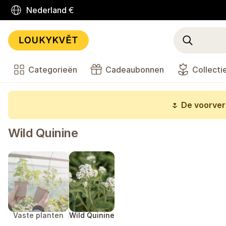
Nederland
€
Categorieën
Cadeaubonnen
Collecti
🌷
De voorverk
Wild Quinine
Vaste planten
Wild Quinine