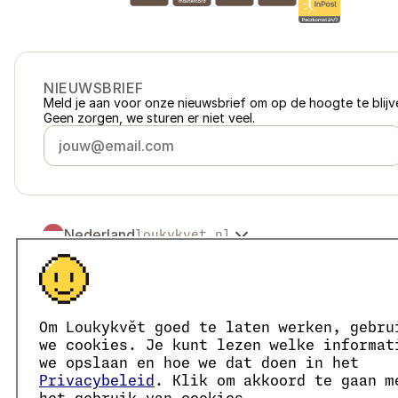
NIEUWSBRIEF
Meld je aan voor onze nieuwsbrief om op de hoogte te blijve
Geen zorgen, we sturen er niet veel.
Nederland
loukykvet.nl
Česko
loukykvet.cz
Slovensko
loukykvet.sk
© 2016 →
2026
Loukykvět s.r.o.
Polska
loukykvet.pl
Loukykvět s.r.o. staat ingeschreven in het handelsregister v
Österreich
loukykvet.at
We zijn aangesloten bij het EKO-KOM-systeem onder numm
Om Loukykvět goed te laten werken, gebru
Deutschland
Wij gebruiken registratienummer 0636 voor de afgifte van 
loukykvet.de
we cookies. Je kunt lezen welke informat
Ons KvK-nummer is 05663687, btw-nummer is CZ05663687.
France
we opslaan en hoe we dat doen in het
loukykvet.fr
Het ID van de data box is eng827q.
Privacybeleid
. Klik om akkoord te gaan m
België
loukykvet.be
Het EORI-nummer is CZ05663687.