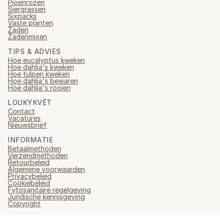
Pioenrozen
Siergrassen
Sixpacks
Vaste planten
Zaden
Zadenmixen
TIPS & ADVIES
Hoe eucalyptus kweken
Hoe dahlia's kweken
Hoe tulpen kweken
Hoe dahlia's bewaren
Hoe dahlia's rooien
LOUKYKVĚT
Contact
Vacatures
Nieuwsbrief
INFORMATIE
Betaalmethoden
Verzendmethoden
Retourbeleid
Algemene voorwaarden
Privacybeleid
Cookiebeleid
Fytosanitaire regelgeving
Juridische kennisgeving
Copyright