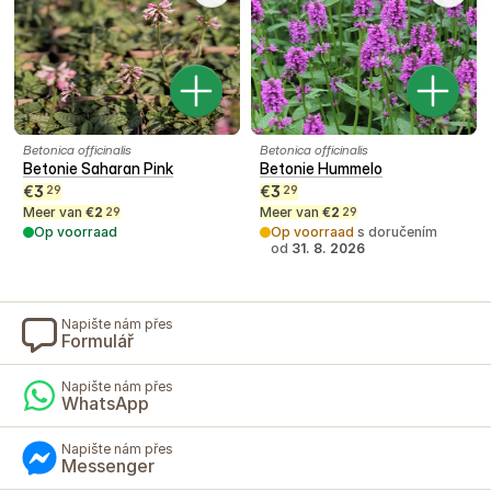
Betonica officinalis
Betonica officinalis
Betonie Saharan Pink
Betonie Hummelo
€
3
€
3
29
29
Meer van
€
2
Meer van
€
2
29
29
Op voorraad
Op voorraad
s doručením
od
31. 8. 2026
Napište nám přes
Formulář
Napište nám přes
WhatsApp
Napište nám přes
Messenger