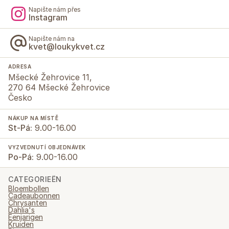
Napište nám přes
Instagram
Napište nám na
kvet@loukykvet.cz
ADRESA
Mšecké Žehrovice 11,
270 64 Mšecké Žehrovice
Česko
NÁKUP NA MÍSTĚ
St-Pá:
9.00-16.00
VYZVEDNUTÍ OBJEDNÁVEK
Po-Pá:
9.00-16.00
CATEGORIEËN
Bloembollen
Cadeaubonnen
Chrysanten
Dahlia's
Eenjarigen
Kruiden