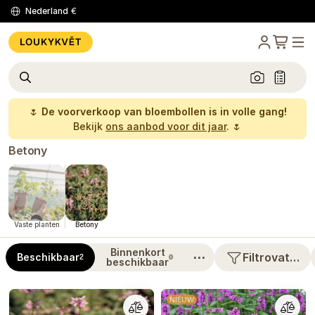
Nederland
€
🌷
De voorverkoop van bloembollen is in volle gang!
Bekijk
ons aanbod voor dit jaar
. 🌷
Betony
Vaste planten
Betony
Binnenkort
⋯
Filtrovat…
Beschikbaar
2
0
beschikbaar
NIEUW