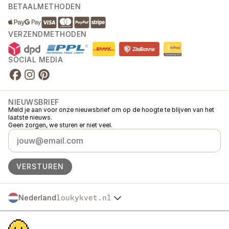
BETAALMETHODEN
VERZENDMETHODEN
SOCIAL MEDIA
NIEUWSBRIEF
Meld je aan voor onze nieuwsbrief om op de hoogte te blijven van het
laatste nieuws.
Geen zorgen, we sturen er niet veel.
VERSTUREN
Nederland
loukykvet.nl
Česko
© 2016 →
2026
Loukykvět s.r.o.
Slovensko
Loukykvět s.r.o. staat ingeschreven in het handelsregister van de