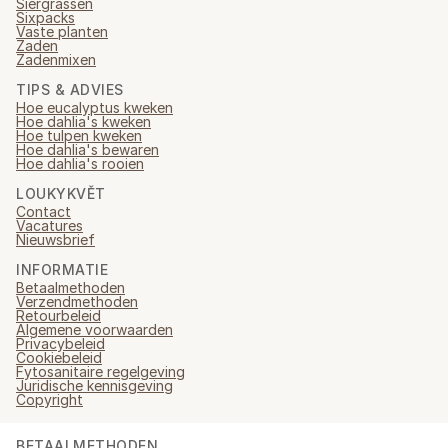
Siergrassen
Sixpacks
Vaste planten
Zaden
Zadenmixen
TIPS & ADVIES
Hoe eucalyptus kweken
Hoe dahlia's kweken
Hoe tulpen kweken
Hoe dahlia's bewaren
Hoe dahlia's rooien
LOUKYKVĚT
Contact
Vacatures
Nieuwsbrief
INFORMATIE
Betaalmethoden
Verzendmethoden
Retourbeleid
Algemene voorwaarden
Privacybeleid
Cookiebeleid
Fytosanitaire regelgeving
Juridische kennisgeving
Copyright
BETAALMETHODEN