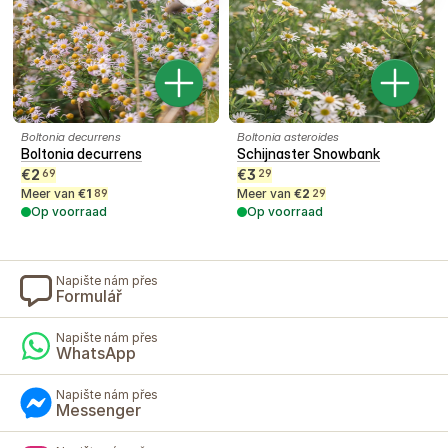
Boltonia decurrens
Boltonia asteroides
Boltonia decurrens
Schijnaster Snowbank
€
2
€
3
69
29
Meer van
€
1
Meer van
€
2
89
29
Op voorraad
Op voorraad
Napište nám přes
Formulář
Napište nám přes
WhatsApp
Napište nám přes
Messenger