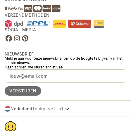
VERZENDMETHODEN
SOCIAL MEDIA
NIEUWSBRIEF
Meld je aan voor onze nieuwsbrief om op de hoogte te blijven van het
laatste nieuws.
Geen zorgen, we sturen er niet veel.
VERSTUREN
Nederland
loukykvet.nl
Česko
© 2016 →
2026
Loukykvět s.r.o.
Slovensko
Loukykvět s.r.o. staat ingeschreven in het handelsregister van de
Polska
gemeentelijke rechtbank in Praag, sectie C, dossier 268616.