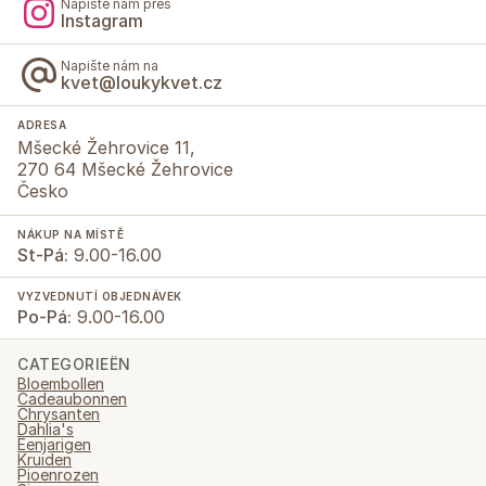
Napište nám přes
Instagram
Napište nám na
kvet@loukykvet.cz
ADRESA
Mšecké Žehrovice 11,
270 64 Mšecké Žehrovice
Česko
NÁKUP NA MÍSTĚ
St-Pá:
9.00-16.00
VYZVEDNUTÍ OBJEDNÁVEK
Po-Pá:
9.00-16.00
CATEGORIEËN
Bloembollen
Cadeaubonnen
Chrysanten
Dahlia's
Eenjarigen
Kruiden
Pioenrozen