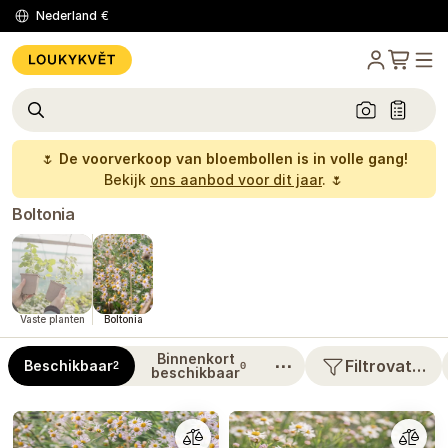
Nederland
€
🌷
De voorverkoop van bloembollen is in volle gang!
Bekijk
ons aanbod voor dit jaar
. 🌷
Boltonia
Vaste planten
Boltonia
Binnenkort
⋯
Filtrovat…
Beschikbaar
2
0
beschikbaar