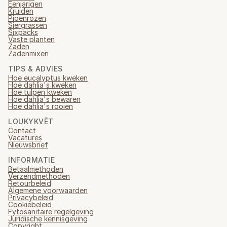
Eenjarigen
Kruiden
Pioenrozen
Siergrassen
Sixpacks
Vaste planten
Zaden
Zadenmixen
TIPS & ADVIES
Hoe eucalyptus kweken
Hoe dahlia's kweken
Hoe tulpen kweken
Hoe dahlia's bewaren
Hoe dahlia's rooien
LOUKYKVĚT
Contact
Vacatures
Nieuwsbrief
INFORMATIE
Betaalmethoden
Verzendmethoden
Retourbeleid
Algemene voorwaarden
Privacybeleid
Cookiebeleid
Fytosanitaire regelgeving
Juridische kennisgeving
Copyright