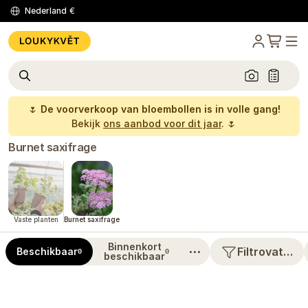
Nederland
€
🌷
De voorverkoop van bloembollen is in volle gang!
Bekijk
ons aanbod voor dit jaar
. 🌷
Burnet saxifrage
Vaste planten
Burnet saxifrage
Binnenkort
⋯
Filtrovat…
Beschikbaar
0
0
beschikbaar