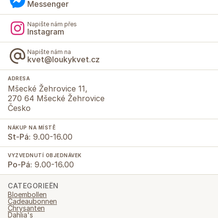
Messenger
Napište nám přes
Instagram
Napište nám na
kvet@loukykvet.cz
ADRESA
Mšecké Žehrovice 11,
270 64 Mšecké Žehrovice
Česko
NÁKUP NA MÍSTĚ
St-Pá:
9.00-16.00
VYZVEDNUTÍ OBJEDNÁVEK
Po-Pá:
9.00-16.00
CATEGORIEËN
Bloembollen
Cadeaubonnen
Chrysanten
Dahlia's