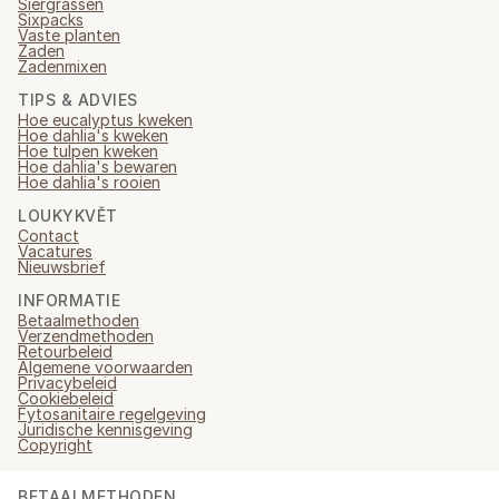
Siergrassen
Sixpacks
Vaste planten
Zaden
Zadenmixen
TIPS & ADVIES
Hoe eucalyptus kweken
Hoe dahlia's kweken
Hoe tulpen kweken
Hoe dahlia's bewaren
Hoe dahlia's rooien
LOUKYKVĚT
Contact
Vacatures
Nieuwsbrief
INFORMATIE
Betaalmethoden
Verzendmethoden
Retourbeleid
Algemene voorwaarden
Privacybeleid
Cookiebeleid
Fytosanitaire regelgeving
Juridische kennisgeving
Copyright
BETAALMETHODEN