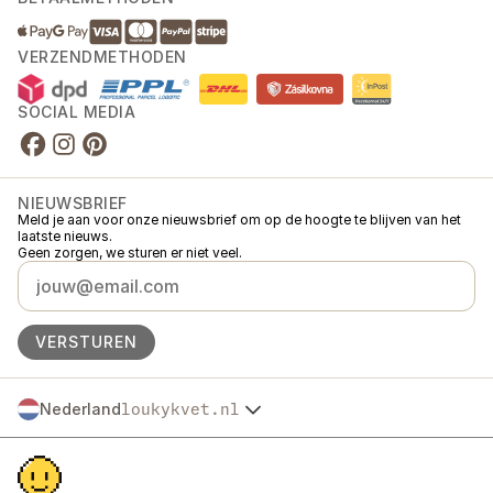
VERZENDMETHODEN
SOCIAL MEDIA
NIEUWSBRIEF
Meld je aan voor onze nieuwsbrief om op de hoogte te blijven van het
laatste nieuws.
Geen zorgen, we sturen er niet veel.
VERSTUREN
Nederland
loukykvet.nl
Česko
© 2016 →
2026
Loukykvět s.r.o.
Slovensko
Loukykvět s.r.o. staat ingeschreven in het handelsregister van de
Polska
gemeentelijke rechtbank in Praag, sectie C, dossier 268616.