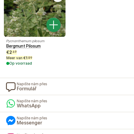
Pycnanthemum pilosum
Bergmunt Pilosum
€
2
69
Meer van
€
1
89
Op voorraad
Napište nám přes
Formulář
Napište nám přes
WhatsApp
Napište nám přes
Messenger