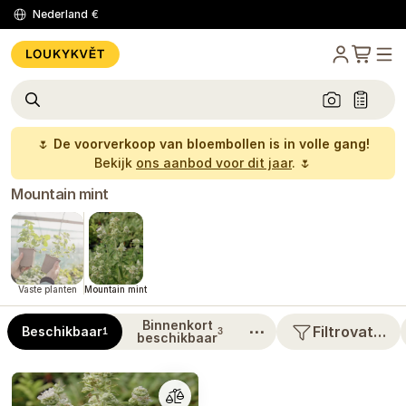
Nederland
€
🌷
De voorverkoop van bloembollen is in volle gang!
Bekijk
ons aanbod voor dit jaar
. 🌷
Mountain mint
Vaste planten
Mountain mint
Binnenkort
⋯
Filtrovat…
Beschikbaar
1
3
beschikbaar