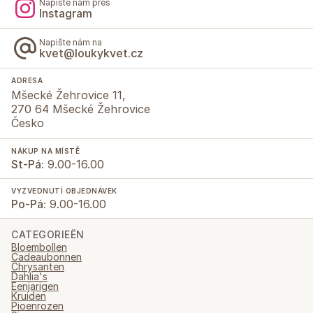
Napište nám přes
Instagram
Napište nám na
kvet@loukykvet.cz
ADRESA
Mšecké Žehrovice 11,
270 64 Mšecké Žehrovice
Česko
NÁKUP NA MÍSTĚ
St-Pá:
9.00-16.00
VYZVEDNUTÍ OBJEDNÁVEK
Po-Pá:
9.00-16.00
CATEGORIEËN
Bloembollen
Cadeaubonnen
Chrysanten
Dahlia's
Eenjarigen
Kruiden
Pioenrozen