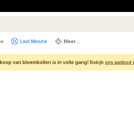
es
Last Minute
Meer…
oop van bloembollen is in volle gang!
Bekijk
ons aanbod v