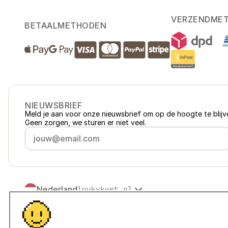
VERZENDME
BETAALMETHODEN
NIEUWSBRIEF
Meld je aan voor onze nieuwsbrief om op de hoogte te blijve
Geen zorgen, we sturen er niet veel.
Nederland
loukykvet.nl
Česko
loukykvet.cz
Slovensko
loukykvet.sk
© 2016 →
2026
Loukykvět s.r.o.
Polska
loukykvet.pl