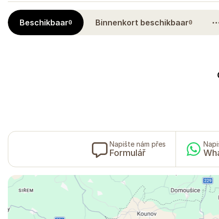
Beschikbaar
Binnenkort beschikbaar
0
0
Napište nám přes
Napi
Formulář
Wh