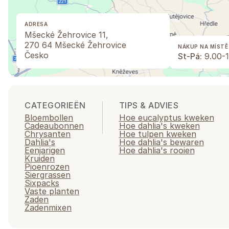
ADRESA
Mšecké Žehrovice 11,
270 64 Mšecké Žehrovice
NÁKUP NA MÍSTĚ
Česko
St-Pá:
9.00-1
CATEGORIEËN
TIPS & ADVIES
Bloembollen
Hoe eucalyptus kweken
Cadeaubonnen
Hoe dahlia's kweken
Chrysanten
Hoe tulpen kweken
Dahlia's
Hoe dahlia's bewaren
Eenjarigen
Hoe dahlia's rooien
Kruiden
Pioenrozen
Siergrassen
Sixpacks
Vaste planten
Zaden
Zadenmixen