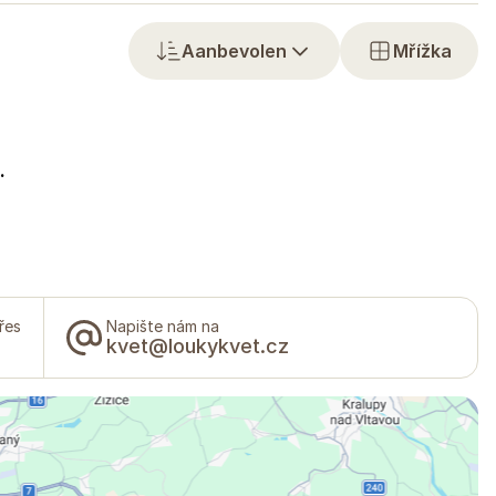
Aanbevolen
Mřížka
.
řes
Napište nám na
kvet@loukykvet.cz