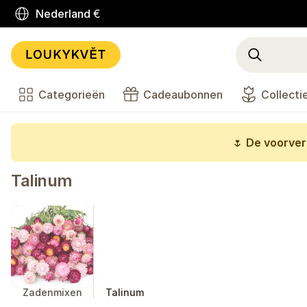
Nederland
€
Categorieën
Cadeaubonnen
Collecti
🌷
De voorverk
Talinum
Zadenmixen
Talinum