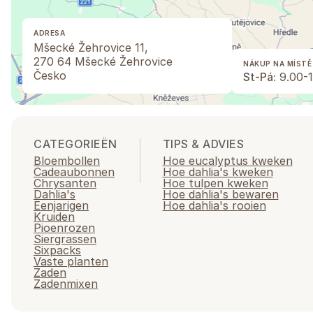
ADRESA
Mšecké Žehrovice 11,
270 64 Mšecké Žehrovice
NÁKUP NA MÍSTĚ
Česko
St-Pá:
9.00-1
CATEGORIEËN
TIPS & ADVIES
Bloembollen
Hoe eucalyptus kweken
Cadeaubonnen
Hoe dahlia's kweken
Chrysanten
Hoe tulpen kweken
Dahlia's
Hoe dahlia's bewaren
Eenjarigen
Hoe dahlia's rooien
Kruiden
Pioenrozen
Siergrassen
Sixpacks
Vaste planten
Zaden
Zadenmixen