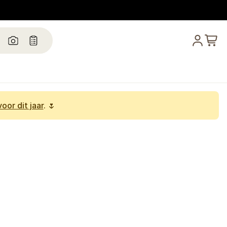
oor dit jaar
. 🌷