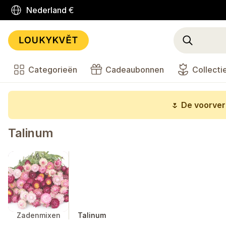
Nederland
€
Categorieën
Cadeaubonnen
Collecti
🌷
De voorverk
Talinum
Zadenmixen
Talinum