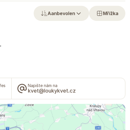
Aanbevolen
Mřížka
.
řes
Napište nám na
kvet@loukykvet.cz