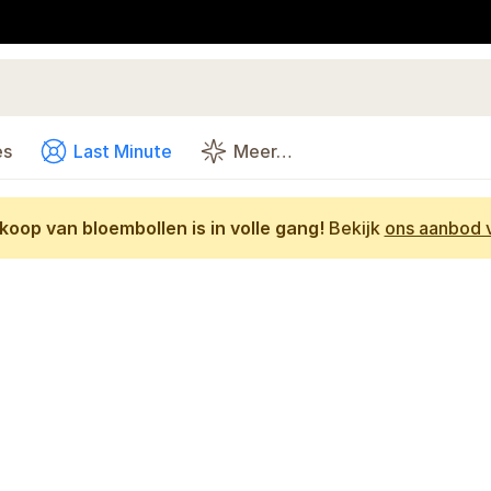
es
Last Minute
Meer…
oop van bloembollen is in volle gang!
Bekijk
ons aanbod v