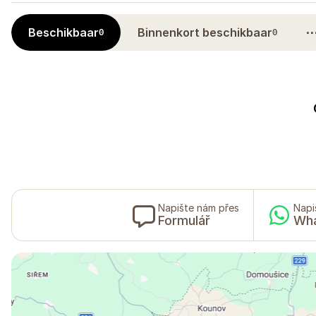
Beschikbaar
Binnenkort beschikbaar
0
0
Napište nám přes
Napi
Formulář
Wh