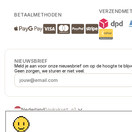
VERZENDME
BETAALMETHODEN
NIEUWSBRIEF
Meld je aan voor onze nieuwsbrief om op de hoogte te blijve
Geen zorgen, we sturen er niet veel.
Nederland
loukykvet.nl
Česko
loukykvet.cz
Slovensko
loukykvet.sk
© 2016 →
2026
Loukykvět s.r.o.
Polska
loukykvet.pl