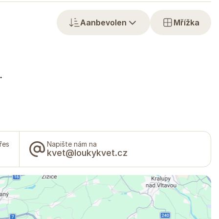
Aanbevolen
Mřížka
.
řes
Napište nám na
kvet@loukykvet.cz