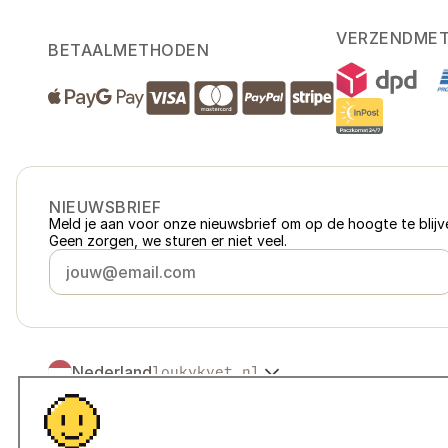
VERZENDME
BETAALMETHODEN
NIEUWSBRIEF
Meld je aan voor onze nieuwsbrief om op de hoogte te blijve
Geen zorgen, we sturen er niet veel.
Nederland
loukykvet.nl
Česko
loukykvet.cz
Slovensko
loukykvet.sk
© 2016 →
2026
Loukykvět s.r.o.
Polska
loukykvet.pl