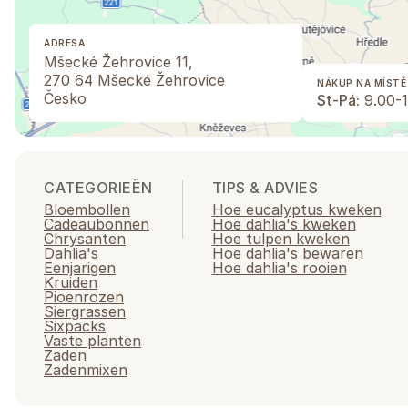
ADRESA
Mšecké Žehrovice 11,
270 64 Mšecké Žehrovice
NÁKUP NA MÍSTĚ
Česko
St-Pá:
9.00-1
CATEGORIEËN
TIPS & ADVIES
Bloembollen
Hoe eucalyptus kweken
Cadeaubonnen
Hoe dahlia's kweken
Chrysanten
Hoe tulpen kweken
Dahlia's
Hoe dahlia's bewaren
Eenjarigen
Hoe dahlia's rooien
Kruiden
Pioenrozen
Siergrassen
Sixpacks
Vaste planten
Zaden
Zadenmixen