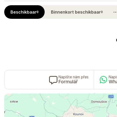
Beschikbaar
Binnenkort beschikbaar
0
0
Napište nám přes
Napi
Formulář
Wh