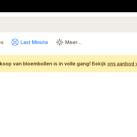
es
Last Minute
Meer…
oop van bloembollen is in volle gang!
Bekijk
ons aanbod v