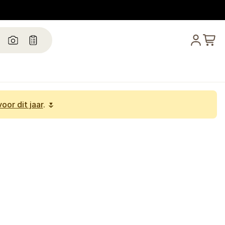
oor dit jaar
. 🌷