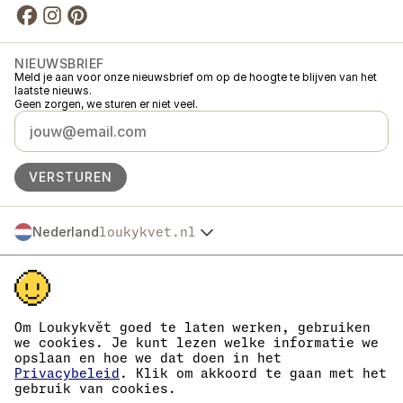
NIEUWSBRIEF
Meld je aan voor onze nieuwsbrief om op de hoogte te blijven van het
laatste nieuws.
Geen zorgen, we sturen er niet veel.
VERSTUREN
Nederland
loukykvet.nl
Česko
© 2016 →
2026
Loukykvět s.r.o.
Slovensko
Loukykvět s.r.o. staat ingeschreven in het handelsregister van de
Polska
gemeentelijke rechtbank in Praag, sectie C, dossier 268616.
Österreich
We zijn aangesloten bij het EKO-KOM-systeem onder nummer
Deutschland
EKF00180493.
Om Loukykvět goed te laten werken, gebruiken
Wij gebruiken registratienummer 0636 voor de afgifte van
France
we cookies. Je kunt lezen welke informatie we
plantenpaspoorten.
opslaan en hoe we dat doen in het
België
Ons KvK-nummer is 05663687, btw-nummer is CZ05663687.
Privacybeleid
. Klik om akkoord te gaan met het
Danmark
Het ID van de data box is eng827q.
gebruik van cookies.
Het EORI-nummer is CZ05663687.
Eesti