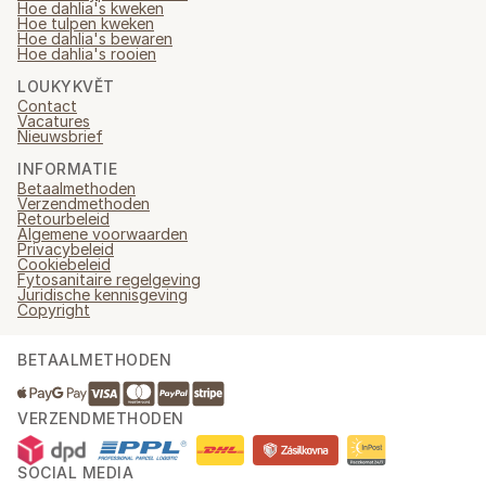
Hoe dahlia's kweken
Hoe tulpen kweken
Hoe dahlia's bewaren
Hoe dahlia's rooien
LOUKYKVĚT
Contact
Vacatures
Nieuwsbrief
INFORMATIE
Betaalmethoden
Verzendmethoden
Retourbeleid
Algemene voorwaarden
Privacybeleid
Cookiebeleid
Fytosanitaire regelgeving
Juridische kennisgeving
Copyright
BETAALMETHODEN
VERZENDMETHODEN
SOCIAL MEDIA