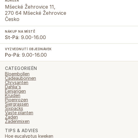
ADRESA
Mšecké Žehrovice 11,
270 64 Mšecké Žehrovice
Česko
NÁKUP NA MÍSTĚ
St-Pá:
9.00-16.00
VYZVEDNUTÍ OBJEDNÁVEK
Po-Pá:
9.00-16.00
CATEGORIEËN
Bloembollen
Cadeaubonnen
Chrysanten
Dahlia's
Eenjarigen
Kruiden
Pioenrozen
Siergrassen
Sixpacks
Vaste planten
Zaden
Zadenmixen
TIPS & ADVIES
Hoe eucalyptus kweken