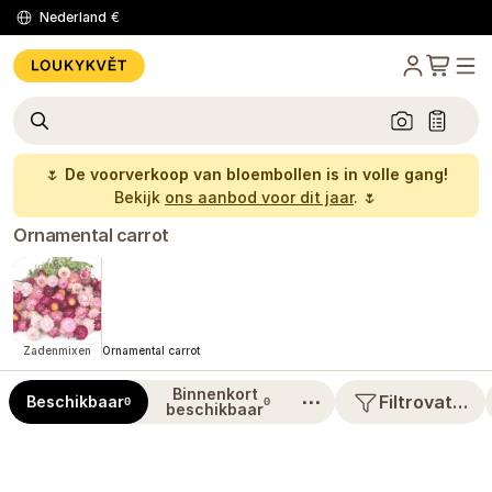
Nederland
€
🌷
De voorverkoop van bloembollen is in volle gang!
Bekijk
ons aanbod voor dit jaar
. 🌷
Ornamental carrot
Zadenmixen
Ornamental carrot
Binnenkort
⋯
Filtrovat…
Beschikbaar
0
0
beschikbaar