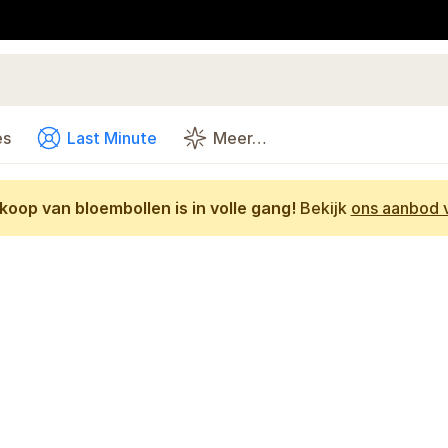
es
Last Minute
Meer…
oop van bloembollen is in volle gang!
Bekijk
ons aanbod v