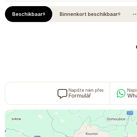
Beschikbaar
Binnenkort beschikbaar
0
0
Napište nám přes
Napi
Formulář
Wh