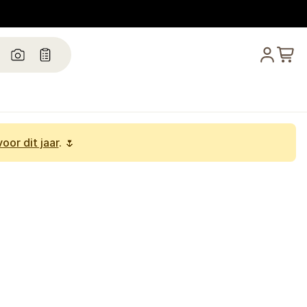
oor dit jaar
. 🌷