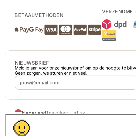
VERZENDME
BETAALMETHODEN
NIEUWSBRIEF
Meld je aan voor onze nieuwsbrief om op de hoogte te blijve
Geen zorgen, we sturen er niet veel.
Nederland
loukykvet.nl
Česko
loukykvet.cz
Slovensko
loukykvet.sk
© 2016 →
2026
Loukykvět s.r.o.
Polska
loukykvet.pl