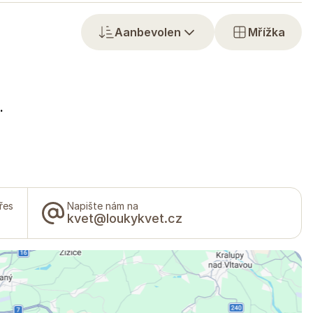
Aanbevolen
Mřížka
.
řes
Napište nám na
kvet@loukykvet.cz