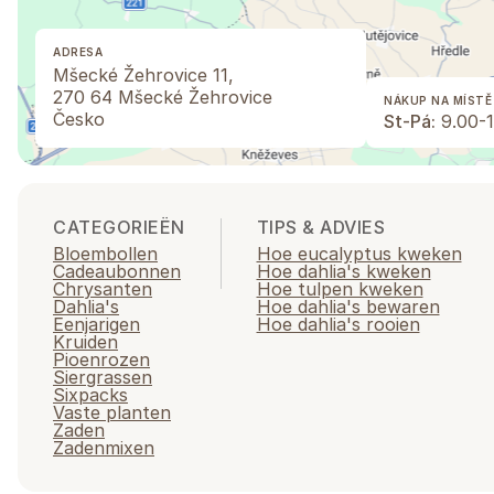
ADRESA
Mšecké Žehrovice 11,
270 64 Mšecké Žehrovice
NÁKUP NA MÍSTĚ
Česko
St-Pá:
9.00-1
CATEGORIEËN
TIPS & ADVIES
Bloembollen
Hoe eucalyptus kweken
Cadeaubonnen
Hoe dahlia's kweken
Chrysanten
Hoe tulpen kweken
Dahlia's
Hoe dahlia's bewaren
Eenjarigen
Hoe dahlia's rooien
Kruiden
Pioenrozen
Siergrassen
Sixpacks
Vaste planten
Zaden
Zadenmixen