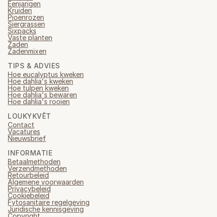
Eenjarigen
Kruiden
Pioenrozen
Siergrassen
Sixpacks
Vaste planten
Zaden
Zadenmixen
TIPS & ADVIES
Hoe eucalyptus kweken
Hoe dahlia's kweken
Hoe tulpen kweken
Hoe dahlia's bewaren
Hoe dahlia's rooien
LOUKYKVĚT
Contact
Vacatures
Nieuwsbrief
INFORMATIE
Betaalmethoden
Verzendmethoden
Retourbeleid
Algemene voorwaarden
Privacybeleid
Cookiebeleid
Fytosanitaire regelgeving
Juridische kennisgeving
Copyright