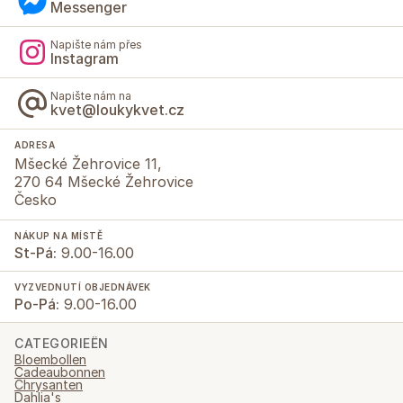
Messenger
Napište nám přes
Instagram
Napište nám na
kvet@loukykvet.cz
ADRESA
Mšecké Žehrovice 11,
270 64 Mšecké Žehrovice
Česko
NÁKUP NA MÍSTĚ
St-Pá:
9.00-16.00
VYZVEDNUTÍ OBJEDNÁVEK
Po-Pá:
9.00-16.00
CATEGORIEËN
Bloembollen
Cadeaubonnen
Chrysanten
Dahlia's