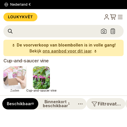
Nederland
€
🌷
De voorverkoop van bloembollen is in volle gang!
Bekijk
ons aanbod voor dit jaar
. 🌷
Cup-and-saucer vine
Zaden
Cup-and-saucer vine
Binnenkort
⋯
Filtrovat…
Beschikbaar
0
1
beschikbaar