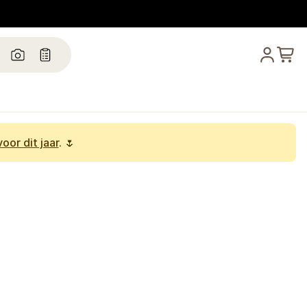
oor dit jaar
. 🌷