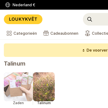
Nederland
€
Categorieën
Cadeaubonnen
Collecti
🌷
De voorverk
Talinum
Zaden
Talinum