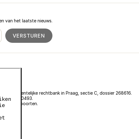
n van het laatste nieuws.
VERSTUREN
an de gemeentelijke rechtbank in Praag, sectie C, dossier 268616.
er EKF00180493.
iken
plantenpaspoorten.
ie
et