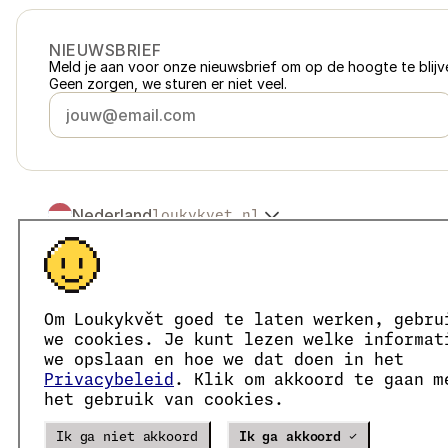
NIEUWSBRIEF
Meld je aan voor onze nieuwsbrief om op de hoogte te blijve
Geen zorgen, we sturen er niet veel.
Nederland
loukykvet.nl
Česko
loukykvet.cz
Slovensko
loukykvet.sk
© 2016 →
2026
Loukykvět s.r.o.
Polska
loukykvet.pl
Loukykvět s.r.o. staat ingeschreven in het handelsregister v
Österreich
loukykvet.at
We zijn aangesloten bij het EKO-KOM-systeem onder numm
Om Loukykvět goed te laten werken, gebru
Deutschland
Wij gebruiken registratienummer 0636 voor de afgifte van 
loukykvet.de
we cookies. Je kunt lezen welke informat
Ons KvK-nummer is 05663687, btw-nummer is CZ05663687.
France
we opslaan en hoe we dat doen in het
loukykvet.fr
Het ID van de data box is eng827q.
Privacybeleid
. Klik om akkoord te gaan m
België
loukykvet.be
Het EORI-nummer is CZ05663687.
het gebruik van cookies.
Wij zijn btw-plichtig.
Danmark
loukykvet.dk
Eesti
loukykvet.ee
Verze
20302
PRODUCTION
Ik ga niet akkoord
Ik ga akkoord ✓