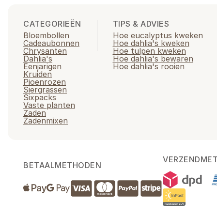
CATEGORIEËN
TIPS & ADVIES
Bloembollen
Hoe eucalyptus kweken
Cadeaubonnen
Hoe dahlia's kweken
Chrysanten
Hoe tulpen kweken
Dahlia's
Hoe dahlia's bewaren
Eenjarigen
Hoe dahlia's rooien
Kruiden
Pioenrozen
Siergrassen
Sixpacks
Vaste planten
Zaden
Zadenmixen
VERZENDME
BETAALMETHODEN