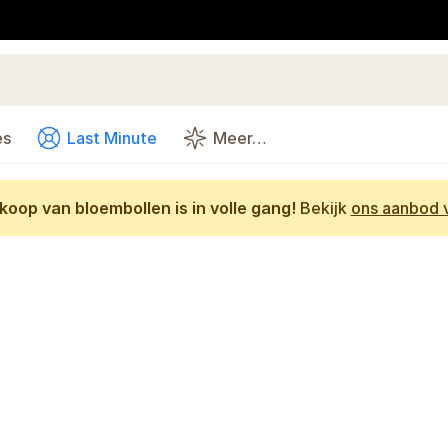
es
Last Minute
Meer…
oop van bloembollen is in volle gang!
Bekijk
ons aanbod v