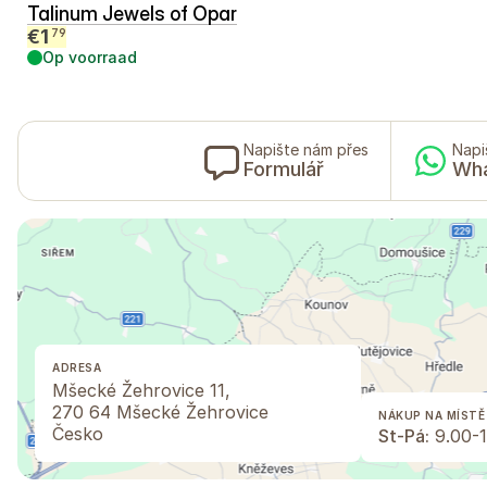
Talinum Jewels of Opar
€
1
79
Op voorraad
Napište nám přes
Napi
Formulář
Wh
ADRESA
Mšecké Žehrovice 11,
270 64 Mšecké Žehrovice
NÁKUP NA MÍSTĚ
Česko
St-Pá:
9.00-1