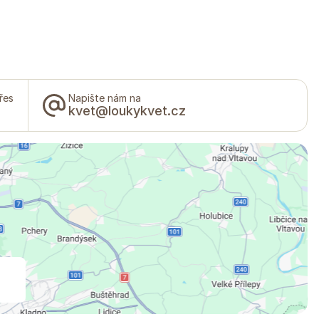
řes
Napište nám na
kvet@loukykvet.cz