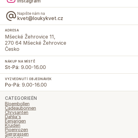
Instagram
Napište nám na
kvet@loukykvet.cz
ADRESA
Mšecké Žehrovice 11,
270 64 Mšecké Žehrovice
Česko
NÁKUP NA MÍSTĚ
St-Pá:
9.00-16.00
VYZVEDNUTÍ OBJEDNÁVEK
Po-Pá:
9.00-16.00
CATEGORIEËN
Bloembollen
Cadeaubonnen
Chrysanten
Dahlia's
Eenjarigen
Kruiden
Pioenrozen
Siergrassen