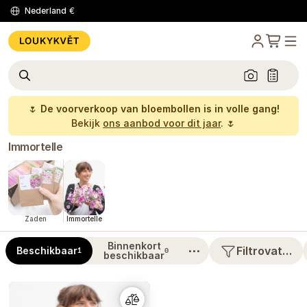
Nederland
€
🌷
De voorverkoop van bloembollen is in volle gang!
Bekijk
ons aanbod voor dit jaar
. 🌷
Immortelle
Zaden
Immortelle
Binnenkort
⋯
Filtrovat…
Beschikbaar
1
0
beschikbaar