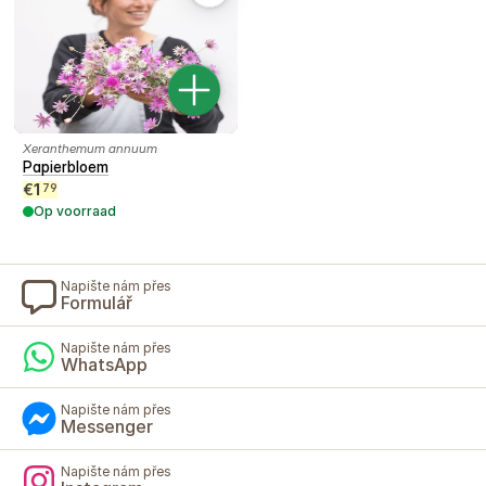
Xeranthemum annuum
Papierbloem
€
1
79
Op voorraad
Napište nám přes
Formulář
Napište nám přes
WhatsApp
Napište nám přes
Messenger
Napište nám přes