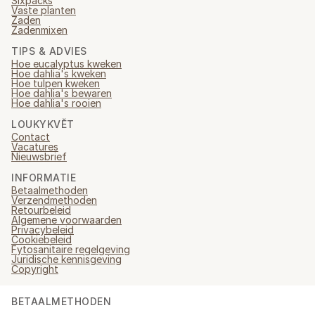
Sixpacks
Vaste planten
Zaden
Zadenmixen
TIPS & ADVIES
Hoe eucalyptus kweken
Hoe dahlia's kweken
Hoe tulpen kweken
Hoe dahlia's bewaren
Hoe dahlia's rooien
LOUKYKVĚT
Contact
Vacatures
Nieuwsbrief
INFORMATIE
Betaalmethoden
Verzendmethoden
Retourbeleid
Algemene voorwaarden
Privacybeleid
Cookiebeleid
Fytosanitaire regelgeving
Juridische kennisgeving
Copyright
BETAALMETHODEN