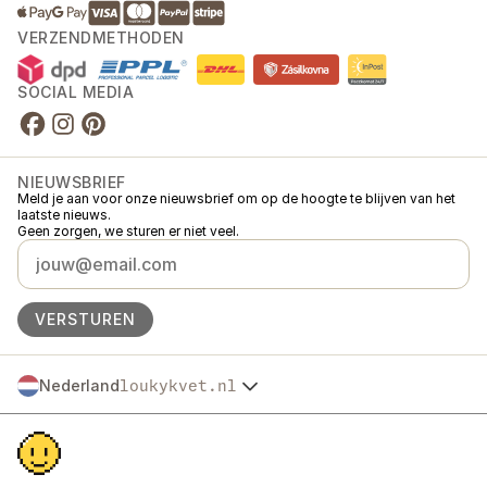
VERZENDMETHODEN
SOCIAL MEDIA
NIEUWSBRIEF
Meld je aan voor onze nieuwsbrief om op de hoogte te blijven van het
laatste nieuws.
Geen zorgen, we sturen er niet veel.
VERSTUREN
Nederland
loukykvet.nl
Česko
© 2016 →
2026
Loukykvět s.r.o.
Slovensko
Loukykvět s.r.o. staat ingeschreven in het handelsregister van de
Polska
gemeentelijke rechtbank in Praag, sectie C, dossier 268616.
Österreich
We zijn aangesloten bij het EKO-KOM-systeem onder nummer